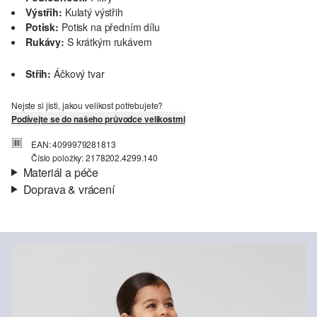
Výstřih:
Kulatý výstřih
Potisk:
Potisk na předním dílu
Rukávy:
S krátkým rukávem
Střih:
Áčkový tvar
Nejste si jisti, jakou velikost potřebujete?
Podívejte se do našeho průvodce velikostmi
EAN: 4099979281813
Číslo položky: 2178202.4299.140
Materiál a péče
Doprava & vrácení
Materiál:
Žerzej
Informace o přepravě
Charakteristika:
Měkké
Materiál:
Bavlna
Vaše objednávka bude odeslána do 4-8 pracovních dnů
prostřednictvím společnosti Česká pošta. Náklady na dopravu pro
standardní doručení jsou 119,00 Kč .
Vrácení zboží