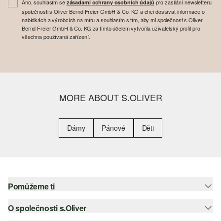
Ano, souhlasím se
pro zasílání newsletteru
zásadami ochrany osobních údajů
společnosti s.Oliver Bernd Freier GmbH & Co. KG a chci dostávat informace o
nabídkách a výrobcích na míru a souhlasím s tím, aby mi společnost s.Oliver
Bernd Freier GmbH & Co. KG za tímto účelem vytvořila uživatelský profil pro
všechna používaná zařízení.
MORE ABOUT S.OLIVER
Dámy
Pánové
Děti
Pomůžeme ti
O společnosti s.Oliver
Nápověda – často kladené otázky