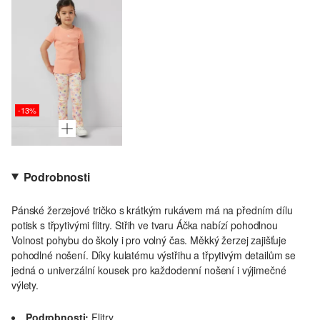
-13%
Podrobnosti
Pánské žerzejové tričko s krátkým rukávem má na předním dílu
potisk s třpytivými flitry. Střih ve tvaru Áčka nabízí pohodlnou
Volnost pohybu do školy i pro volný čas. Měkký žerzej zajišťuje
pohodlné nošení. Díky kulatému výstřihu a třpytivým detailům se
jedná o univerzální kousek pro každodenní nošení i výjimečné
výlety.
Podrobnosti:
Flitry