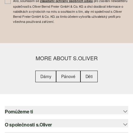
Ano, souhlasím se
pro zasílání newsletteru
zásadami ochrany osobních údajů
společnosti s.Oliver Bernd Freier GmbH & Co. KG a chci dostávat informace o
nabídkách a výrobcích na míru a souhlasím s tím, aby mi společnost s.Oliver
Bernd Freier GmbH & Co. KG za tímto účelem vytvořila uživatelský profil pro
všechna používaná zařízení.
MORE ABOUT S.OLIVER
Dámy
Pánové
Děti
Pomůžeme ti
O společnosti s.Oliver
Nápověda – často kladené otázky