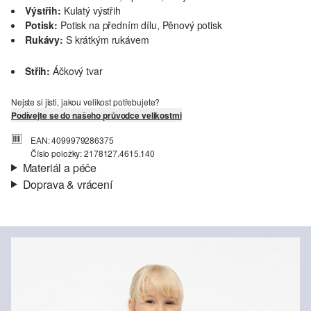
Výstřih:
Kulatý výstřih
Potisk:
Potisk na předním dílu, Pěnový potisk
Rukávy:
S krátkým rukávem
Střih:
Áčkový tvar
Nejste si jisti, jakou velikost potřebujete?
Podívejte se do našeho průvodce velikostmi
EAN: 4099979286375
Číslo položky: 2178127.4615.140
Materiál a péče
Doprava & vrácení
Materiál:
Žerzej
Informace o přepravě
Charakteristika:
Měkké
Materiál:
Bavlna
Vaše objednávka bude odeslána do 4-8 pracovních dnů
prostřednictvím společnosti Česká pošta. Náklady na dopravu pro
standardní doručení jsou 119,00 Kč .
Vrácení zboží