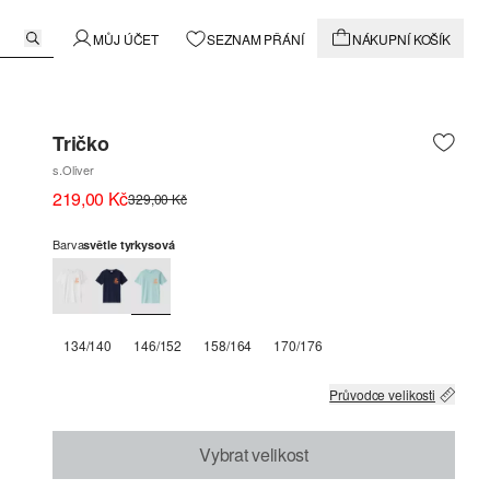
MŮJ ÚČET
SEZNAM PŘÁNÍ
NÁKUPNÍ KOŠÍK
Tričko
s.Oliver
219,00 Kč
329,00 Kč
Barva
světle tyrkysová
134/140
146/152
158/164
170/176
Průvodce velikosti
Vybrat velikost