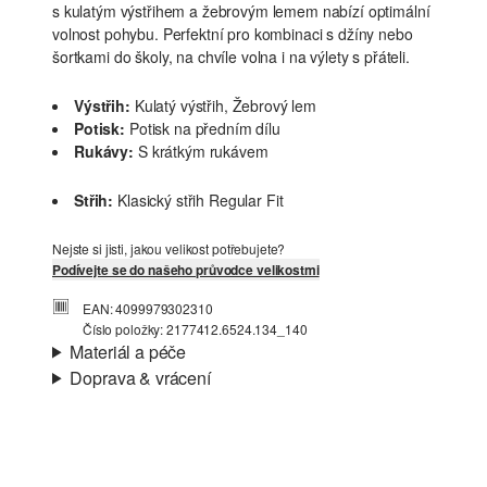
s kulatým výstřihem a žebrovým lemem nabízí optimální
volnost pohybu. Perfektní pro kombinaci s džíny nebo
šortkami do školy, na chvíle volna i na výlety s přáteli.
Výstřih:
Kulatý výstřih, Žebrový lem
Potisk:
Potisk na předním dílu
Rukávy:
S krátkým rukávem
Střih:
Klasický střih Regular Fit
Nejste si jisti, jakou velikost potřebujete?
Podívejte se do našeho průvodce velikostmi
EAN: 4099979302310
Číslo položky: 2177412.6524.134_140
Materiál a péče
Doprava & vrácení
Materiál:
Žerzej
Informace o přepravě
Charakteristika:
Měkké
Materiál:
Bavlna
Vaše objednávka bude odeslána do 4-8 pracovních dnů
prostřednictvím společnosti Česká pošta. Náklady na