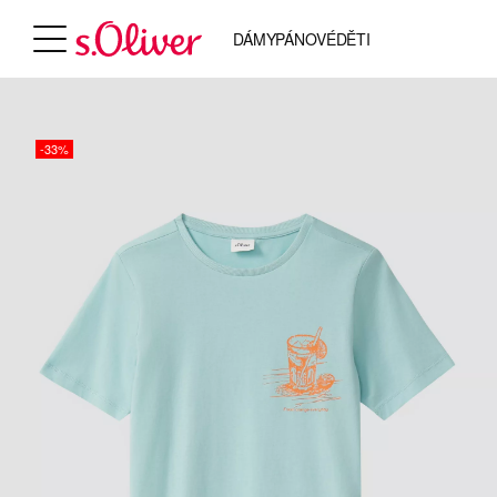
DÁMY
PÁNOVÉ
DĚTI
-33%