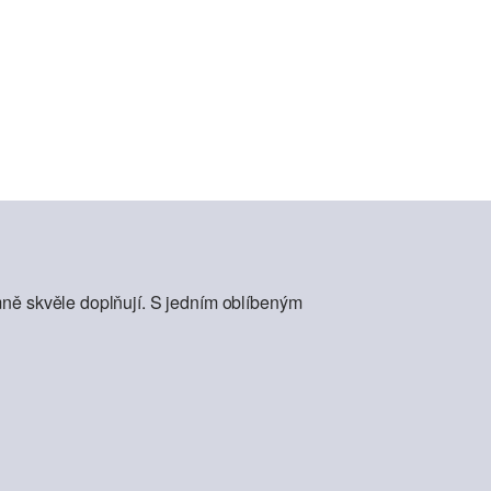
mně skvěle doplňují. S jedním oblíbeným