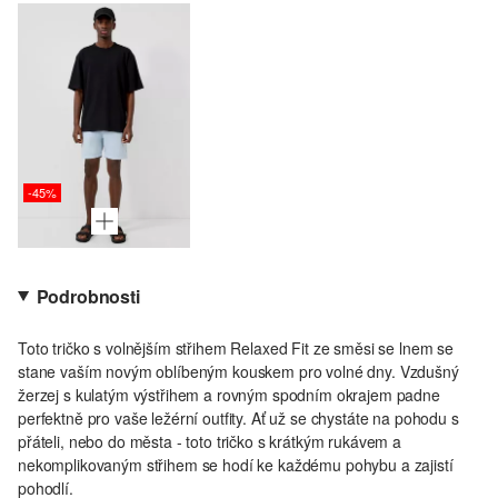
-45%
Podrobnosti
Toto tričko s volnějším střihem Relaxed Fit ze směsi se lnem se
stane vaším novým oblíbeným kouskem pro volné dny. Vzdušný
žerzej s kulatým výstřihem a rovným spodním okrajem padne
perfektně pro vaše ležérní outfity. Ať už se chystáte na pohodu s
přáteli, nebo do města - toto tričko s krátkým rukávem a
nekomplikovaným střihem se hodí ke každému pohybu a zajistí
pohodlí.