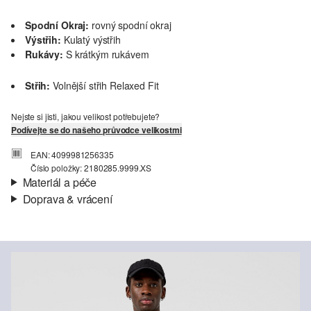
Spodní Okraj:
rovný spodní okraj
Výstřih:
Kulatý výstřih
Rukávy:
S krátkým rukávem
Střih:
Volnější střih Relaxed Fit
Nejste si jisti, jakou velikost potřebujete?
Podívejte se do našeho průvodce velikostmi
EAN: 4099981256335
Číslo položky: 2180285.9999.XS
Materiál a péče
Doprava & vrácení
Materiál:
Žerzej
Informace o přepravě
Materiál:
Směs s bavlnou
Vaše objednávka bude odeslána do 4-8 pracovních dnů
prostřednictvím společnosti Česká pošta. Náklady na dopravu pro
standardní doručení jsou 119,00 Kč .