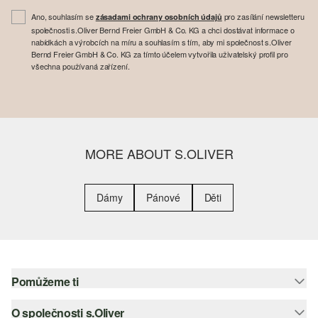
Ano, souhlasím se
pro zasílání newsletteru
zásadami ochrany osobních údajů
společnosti s.Oliver Bernd Freier GmbH & Co. KG a chci dostávat informace o
nabídkách a výrobcích na míru a souhlasím s tím, aby mi společnost s.Oliver
Bernd Freier GmbH & Co. KG za tímto účelem vytvořila uživatelský profil pro
všechna používaná zařízení.
MORE ABOUT S.OLIVER
Dámy
Pánové
Děti
Pomůžeme ti
O společnosti s.Oliver
Nápověda – často kladené otázky