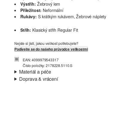
Výstřih:
Žebrový lem
Příležitost:
Neformální
Rukávy:
S krátkým rukávem, Žebrové náplety
Střih:
Klasický střih Regular Fit
Nejste si jisti, jakou velikost potřebujete?
Podívejte se do našeho průvodce velikostmi
EAN: 4099979543317
Číslo položky: 2178228.5110.S
Materiál a péče
Doprava & vrácení
Materiál:
žakár
Informace o přepravě
Charakteristika:
Strukturované
Materiál:
Směs s bavlnou
Vaše objednávka bude odeslána do 4-8 pracovních dnů
prostřednictvím společnosti Česká pošta. Náklady na
dopravu pro standardní doručení jsou 119,00 Kč .
Vrácení zboží