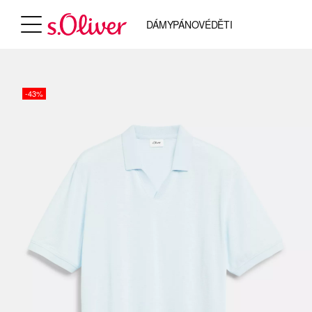
DÁMY
PÁNOVÉ
DĚTI
-43%