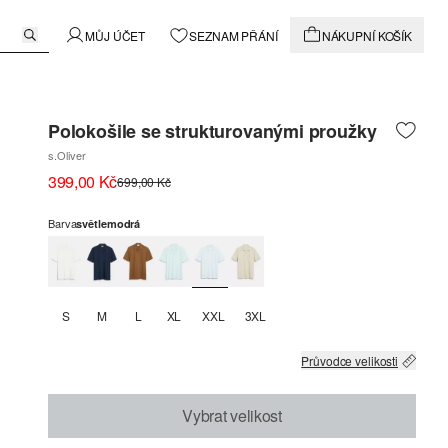
MŮJ ÚČET
SEZNAM PŘÁNÍ
NÁKUPNÍ KOŠÍK
Polokošile se strukturovanými proužky
s.Oliver
399,00 Kč
699,00 Kč
Barva
světlemodrá
S
M
L
XL
XXL
3XL
Průvodce velikosti
Vybrat velikost