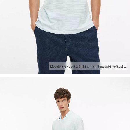
Model/ka je vysoký/á 191 cm a má na sobě velikost L