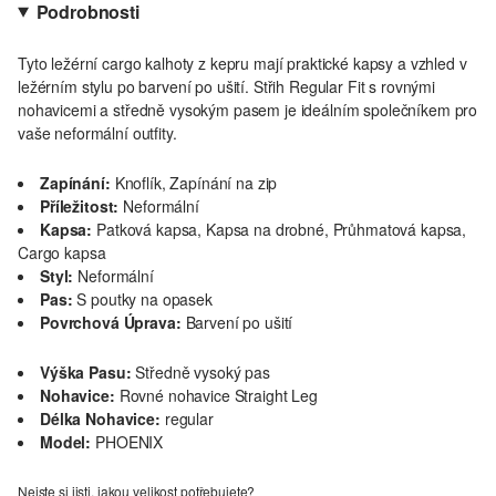
Podrobnosti
Tyto ležérní cargo kalhoty z kepru mají praktické kapsy a vzhled v
ležérním stylu po barvení po ušití. Střih Regular Fit s rovnými
nohavicemi a středně vysokým pasem je ideálním společníkem pro
vaše neformální outfity.
Zapínání:
Knoflík, Zapínání na zip
Příležitost:
Neformální
Kapsa:
Patková kapsa, Kapsa na drobné, Průhmatová kapsa,
Cargo kapsa
Styl:
Neformální
Pas:
S poutky na opasek
Povrchová Úprava:
Barvení po ušití
Výška Pasu:
Středně vysoký pas
Nohavice:
Rovné nohavice Straight Leg
Délka Nohavice:
regular
Model:
PHOENIX
Nejste si jisti, jakou velikost potřebujete?