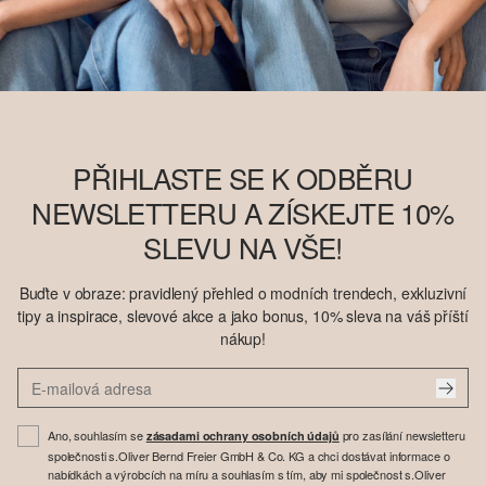
PŘIHLASTE SE K ODBĚRU
NEWSLETTERU A ZÍSKEJTE 10%
SLEVU NA VŠE!
Buďte v obraze: pravidlený přehled o modních trendech, exkluzivní
tipy a inspirace, slevové akce a jako bonus, 10% sleva na váš příští
nákup!
Ano, souhlasím se
pro zasílání newsletteru
zásadami ochrany osobních údajů
společnosti s.Oliver Bernd Freier GmbH & Co. KG a chci dostávat informace o
nabídkách a výrobcích na míru a souhlasím s tím, aby mi společnost s.Oliver