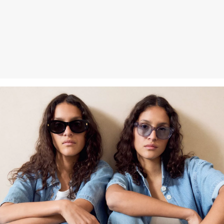
Vlákna s certifikátem udržitelnosti
V oblasti vláken s certifikátem udržitelnosti používáme přírodní
vlákna z obnovitelných zdrojů. Pěstování surovin k jejich výrobě je
šetrné ke zdrojům.
Podpora Better Cotton: Když se rozhodnete pro naše výrobky z
bavlny, podpoříte tím naši investici do úsilí organizace Better
Cotton pomáhat komunitám, aby se zachovaly a prosperovaly. A
zároveň podpoříte jejich snahu chránit a obnovovat životní
prostředí. Organizace Better Cotton podporuje zemědělské
komunity ze sociálního, ekologického a ekonomického hlediska
tak, že školí zemědělce v oblasti udržitelnějších zemědělských
metod. Tento výrobek byl vyroben systémem hmotnostní bilance, a
proto bavlnu Better Cotton nemusí obsahovat. Další informace
najdete na
soliver-group.com