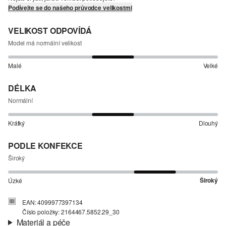
Podívejte se do našeho průvodce velikostmi
VELIKOST ODPOVÍDÁ
Model má normální velikost
Malé
Velké
DÉLKA
Normální
Krátký
Dlouhý
PODLE KONFEKCE
Široký
Široký
Úzké
EAN: 4099977397134
Číslo položky: 2164467.5852.29_30
Materiál a péče