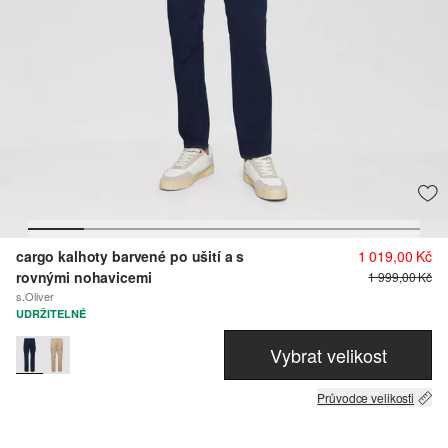
cargo kalhoty barvené po ušití a s
1 019,00 Kč
rovnými nohavicemi
1 999,00 Kč
s.Oliver
UDRŽITELNÉ
Vybrat velikost
Průvodce velikosti