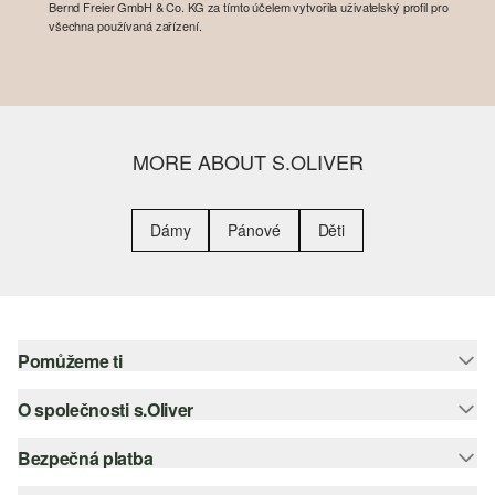
Bernd Freier GmbH & Co. KG za tímto účelem vytvořila uživatelský profil pro
všechna používaná zařízení.
MORE ABOUT S.OLIVER
Dámy
Pánové
Děti
Pomůžeme ti
O společnosti s.Oliver
Nápověda – často kladené otázky
Nápověda k velikostem
Bezpečná platba
Newsletter
Vrácení zboží