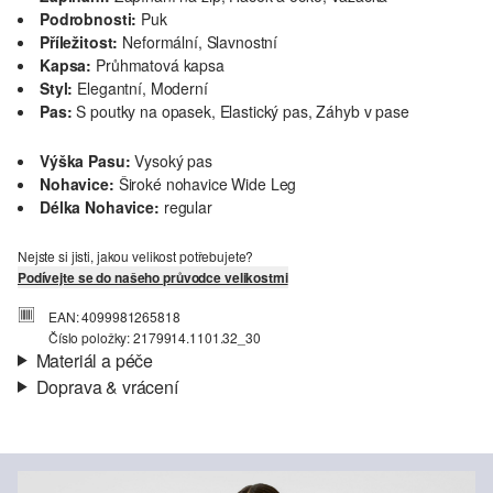
Podrobnosti:
Puk
Příležitost:
Neformální, Slavnostní
Kapsa:
Průhmatová kapsa
Styl:
Elegantní, Moderní
Pas:
S poutky na opasek, Elastický pas, Záhyb v pase
Výška Pasu:
Vysoký pas
Nohavice:
Široké nohavice Wide Leg
Délka Nohavice:
regular
Nejste si jisti, jakou velikost potřebujete?
Podívejte se do našeho průvodce velikostmi
EAN: 4099981265818
Číslo položky: 2179914.1101.32_30
Materiál a péče
Doprava & vrácení
Materiál:
Kepr
Informace o přepravě
Charakteristika:
Se snadnou péčí
Materiál:
Polyester
Vaše objednávka bude odeslána do 4-8 pracovních dnů
prostřednictvím společnosti Česká pošta. Náklady na dopravu pro