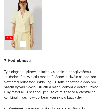
-41%
Podrobnosti
Tyto elegantní plisované kalhoty s páskem dodají vašemu
každodennímu vzhledu moderní nádech a skvěle se hodí pro
slavnostní příležitosti. Wide Leg – Široké nohavice s vysokým
pasem vytváří skvělou siluetu a řasení dokonale dotváří vzhled.
Díky materiálu s snadnou péčí se velmi snadno a všestranně
kombinují - váš nový oblíbený kousek pro každý den.
Zapínání:
Zapínání na zip, Háček a očko, Vázačka