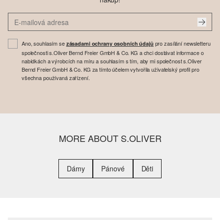
Ano, souhlasím se
pro zasílání newsletteru
zásadami ochrany osobních údajů
společnosti s.Oliver Bernd Freier GmbH & Co. KG a chci dostávat informace o
nabídkách a výrobcích na míru a souhlasím s tím, aby mi společnost s.Oliver
Bernd Freier GmbH & Co. KG za tímto účelem vytvořila uživatelský profil pro
všechna používaná zařízení.
MORE ABOUT S.OLIVER
Dámy
Pánové
Děti