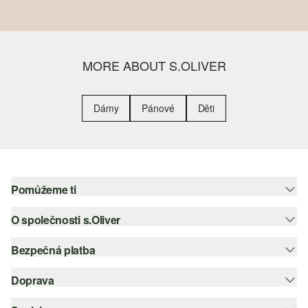
MORE ABOUT S.OLIVER
Dámy
Pánové
Děti
Pomůžeme ti
O společnosti s.Oliver
Nápověda – často kladené otázky
Nápověda k velikostem
Bezpečná platba
Newsletter
Vrácení zboží
s.Oliver Group
Doprava
Platební karta
Nejlepší kategorie
Kariéra
PayPal