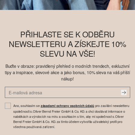
PŘIHLASTE SE K ODBĚRU
NEWSLETTERU A ZÍSKEJTE 10%
SLEVU NA VŠE!
Buďte v obraze: pravidlený přehled o modních trendech, exkluzivní
tipy a inspirace, slevové akce a jako bonus, 10% sleva na váš příští
nákup!
Ano, souhlasím se
pro zasílání newsletteru
zásadami ochrany osobních údajů
společnosti s.Oliver Bernd Freier GmbH & Co. KG a chci dostávat informace o
nabídkách a výrobcích na míru a souhlasím s tím, aby mi společnost s.Oliver
Bernd Freier GmbH & Co. KG za tímto účelem vytvořila uživatelský profil pro
všechna používaná zařízení.