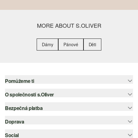
MORE ABOUT S.OLIVER
Dámy
Pánové
Děti
Pomůžeme ti
O společnosti s.Oliver
Nápověda – často kladené otázky
Nápověda k velikostem
Bezpečná platba
Newsletter
Vrácení zboží
s.Oliver Group
Doprava
Platební karta
Nejlepší kategorie
Kariéra
PayPal
Social
Česká pošta