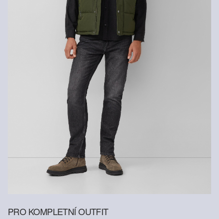
Šetrné praní v pračce na 30 °
Nežehlit při vysoké teplotě
Nelze chemicky čistit
Sušení při nízké teplotě
PRO KOMPLETNÍ OUTFIT