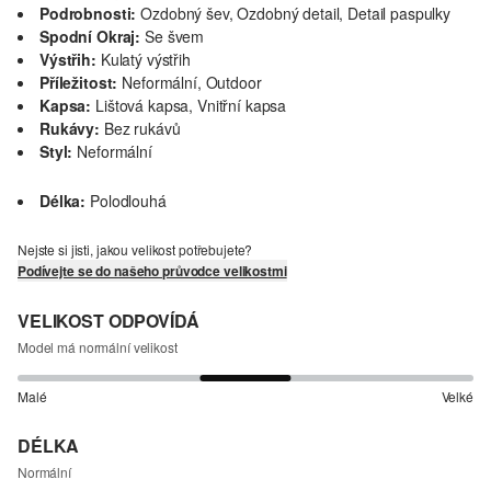
Podrobnosti:
Ozdobný šev, Ozdobný detail, Detail paspulky
Spodní Okraj:
Se švem
Výstřih:
Kulatý výstřih
Příležitost:
Neformální, Outdoor
Kapsa:
Lištová kapsa, Vnitřní kapsa
Rukávy:
Bez rukávů
Styl:
Neformální
Délka:
Polodlouhá
Nejste si jisti, jakou velikost potřebujete?
Podívejte se do našeho průvodce velikostmi
VELIKOST ODPOVÍDÁ
Model má normální velikost
Malé
Velké
DÉLKA
Normální