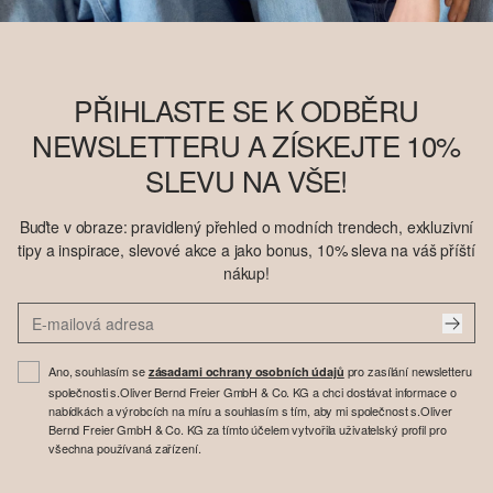
PŘIHLASTE SE K ODBĚRU
NEWSLETTERU A ZÍSKEJTE 10%
SLEVU NA VŠE!
Buďte v obraze: pravidlený přehled o modních trendech, exkluzivní
tipy a inspirace, slevové akce a jako bonus, 10% sleva na váš příští
nákup!
Ano, souhlasím se
pro zasílání newsletteru
zásadami ochrany osobních údajů
společnosti s.Oliver Bernd Freier GmbH & Co. KG a chci dostávat informace o
nabídkách a výrobcích na míru a souhlasím s tím, aby mi společnost s.Oliver
Bernd Freier GmbH & Co. KG za tímto účelem vytvořila uživatelský profil pro
všechna používaná zařízení.