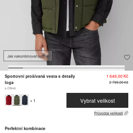
Jak nakombinovat outfit
Sportovní prošívaná vesta s detaily
1 649,00 Kč
loga
2 799,00 Kč
s.Oliver
Vybrat velikost
+ 1
Průvodce velikosti
Perfektní kombinace