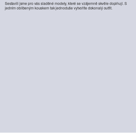
Sestavili jsme pro vás sladěné modely, které se vzájemně skvěle doplňují. S
jedním oblíbeným kouskem tak jednoduše vytvoříte dokonalý outfit.
-47%
Bavlněná košile regular fit ve vlněném melanžovém vzhledu
Džíny Benito / Regular Fit / Mid Rise / Straight Leg
899,00 Kč
1 699,00 Kč
1 999,00 Kč
34
UD