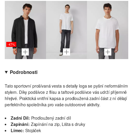
-47%
Podrobnosti
Tato sportovní prošívaná vesta s detaily loga se pyšní neformálním
stylem. Díky podšívce z flísu a taftové podšívce vás udrží příjemně
hřejivé. Praktická vnitřní kapsa a prodloužená zadní část z ní dělají
perfektního společníka pro vaše outdoorové aktivity.
Zadní Díl:
Prodloužený zadní díl
Zapínání:
Zapínání na zip, Lišta s druky
Límec:
Stojáček