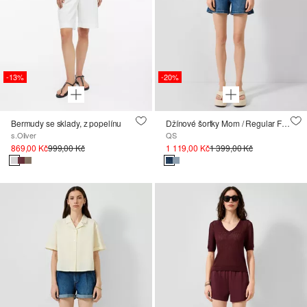
-13%
-20%
Bermudy se sklady, z popelínu
Džínové šortky Mom / Regular Fit / High Rise / superstreč
s.Oliver
QS
869,00 Kč
999,00 Kč
1 119,00 Kč
1 399,00 Kč