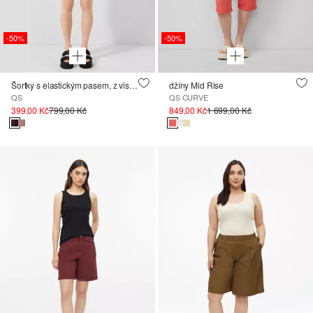
-50%
-50%
Šortky s elastickým pasem, z viskózové směsi
džíny Mid Rise
QS
QS CURVE
399,00 Kč
799,00 Kč
849,00 Kč
1 699,00 Kč