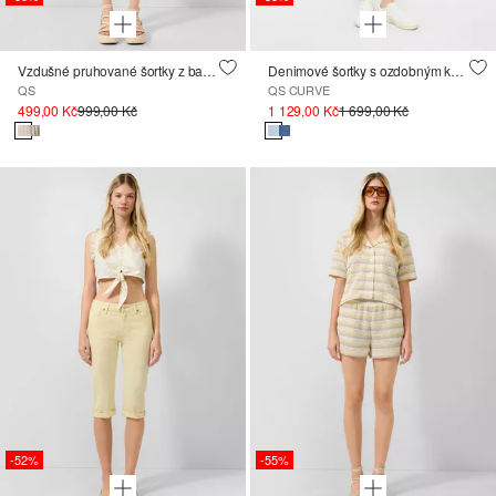
Vzdušné pruhované šortky z bavlny, s podšívkou
Denimové šortky s ozdobným knoflíkem
QS
QS CURVE
499,00 Kč
999,00 Kč
1 129,00 Kč
1 699,00 Kč
-52%
-55%