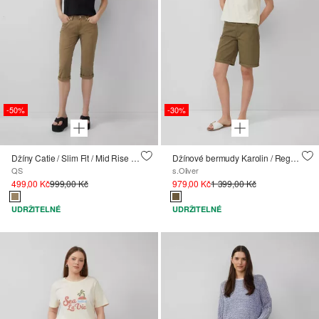
-50%
-30%
Džíny Catie / Slim Fit / Mid Rise / capri délka
Džínové bermudy Karolin / Regular Fit / Mid Rise
QS
s.Oliver
499,00 Kč
999,00 Kč
979,00 Kč
1 399,00 Kč
UDRŽITELNÉ
UDRŽITELNÉ