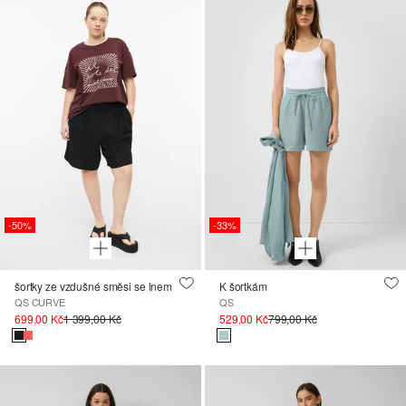
-50%
-33%
šortky ze vzdušné směsi se lnem
K šortkám
QS CURVE
QS
699,00 Kč
1 399,00 Kč
529,00 Kč
799,00 Kč