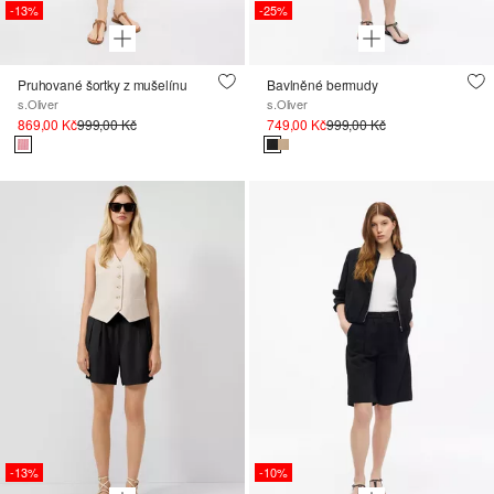
-13%
-25%
Pruhované šortky z mušelínu
Bavlněné bermudy
s.Oliver
s.Oliver
869,00 Kč
999,00 Kč
749,00 Kč
999,00 Kč
-13%
-10%