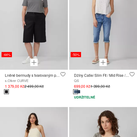
-44%
-50%
Lněné bermudy s tvarovaným pasem a páskem na zavazování
Džíny Catie/ Slim Fit / Mid Rise / capri délka
s.Oliver CURVE
QS
1 379,00 Kč
2 499,00 Kč
699,00 Kč
1 399,00 Kč
UDRŽITELNÉ