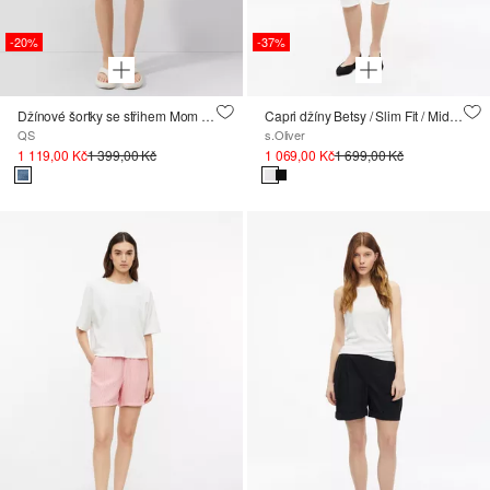
-20%
-37%
Džínové šortky se střihem Mom / Relaxed Fit / High Rise
Capri džíny Betsy / Slim Fit / Mid Rise / Slim Leg
QS
s.Oliver
1 119,00 Kč
1 399,00 Kč
1 069,00 Kč
1 699,00 Kč