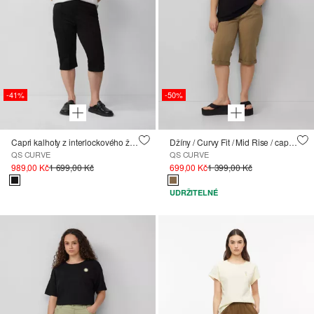
-41%
-50%
Capri kalhoty z interlockového žerzeje
Džíny / Curvy Fit / Mid Rise / capri délka
QS CURVE
QS CURVE
989,00 Kč
1 699,00 Kč
699,00 Kč
1 399,00 Kč
UDRŽITELNÉ