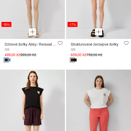
-50%
-17%
Džínové šortky Abby / Relaxed Fit / Mid Rise
Strukturované žerzejové šortky
QS
QS
499,00 Kč
999,00 Kč
659,00 Kč
799,00 Kč