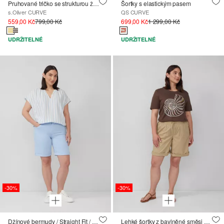
Pruhované tričko se strukturou žíhané příze, střih Slim Fit
Šortky s elastickým pasem
s.Oliver CURVE
QS CURVE
559,00 Kč
799,00 Kč
699,00 Kč
1 299,00 Kč
UDRŽITELNÉ
UDRŽITELNÉ
-30%
-30%
Džínové bermudy / Straight Fit / Mid Rise
Lehké šortky z bavlněné směsi ve volném střihu