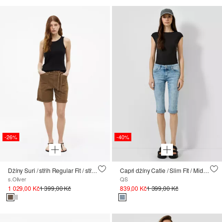
-26%
-40%
Džíny Suri / střih Regular Fit / středně vysoký pas
Capri džíny Catie / Slim Fit / Mid Rise
s.Oliver
QS
1 029,00 Kč
1 399,00 Kč
839,00 Kč
1 399,00 Kč