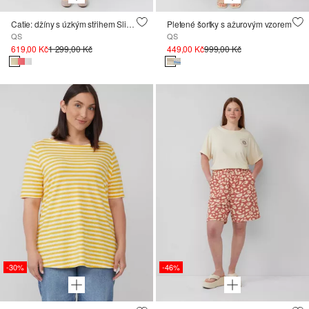
Catie: džíny s úzkým střihem Slim Fit / Středně vysoký pas
Pletené šortky s ažurovým vzorem
QS
QS
619,00 Kč
1 299,00 Kč
449,00 Kč
999,00 Kč
-30%
-46%