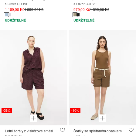
s.Oliver CURVE
s.Oliver CURVE
1 189,00 Kč
1 699,00 Kč
979,00 Kč
1 399,00 Kč
UDRŽITELNÉ
UDRŽITELNÉ
-38%
-10%
Letní šortky z viskózové směsi
Šortky se splétaným opaskem
QS CURVE
s.Oliver