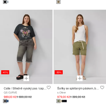
-41%
-30%
Catie / Středně vysoký pas / capri džíny
Šortky se splétaným páskem, barvené po ušití
QS CURVE
s.Oliver
989,00 Kč
1 699,00 Kč
979,00 Kč
1 399,00 Kč