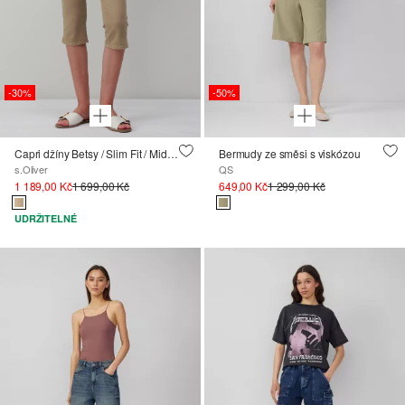
-30%
-50%
Capri džíny Betsy / Slim Fit / Mid Rise / Slim Leg
Bermudy ze směsi s viskózou
s.Oliver
QS
1 189,00 Kč
1 699,00 Kč
649,00 Kč
1 299,00 Kč
UDRŽITELNÉ