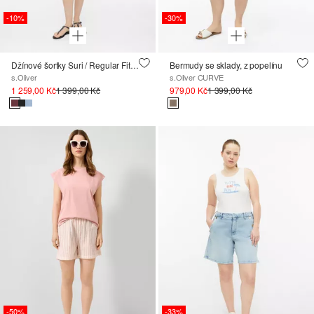
-10%
-30%
Džínové šortky Suri / Regular Fit / High Rise
Bermudy se sklady, z popelínu
s.Oliver
s.Oliver CURVE
1 259,00 Kč
1 399,00 Kč
979,00 Kč
1 399,00 Kč
-50%
-33%