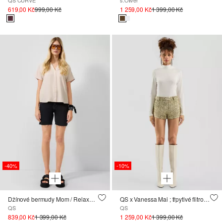
619,00 Kč
999,00 Kč
1 259,00 Kč
1 399,00 Kč
-40%
-10%
Džínové bermudy Mom / Relaxed Fit / High Rise
QS x Vanessa Mai ; třpytivé flitrované šortky
QS
QS
839,00 Kč
1 399,00 Kč
1 259,00 Kč
1 399,00 Kč