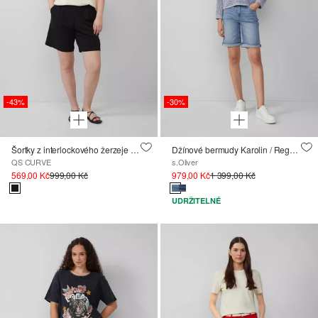
-43%
-30%
Šortky z interlockového žerzeje s elastickým pasem
Džínové bermudy Karolin / Regular Fit / Mid Rise / ohrnovací
QS CURVE
s.Oliver
569,00 Kč
999,00 Kč
979,00 Kč
1 399,00 Kč
UDRŽITELNÉ