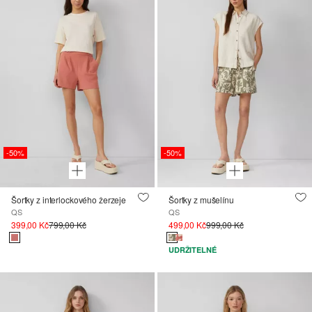
-50%
-50%
Šortky z interlockového žerzeje
Šortky z mušelínu
QS
QS
399,00 Kč
799,00 Kč
499,00 Kč
999,00 Kč
UDRŽITELNÉ