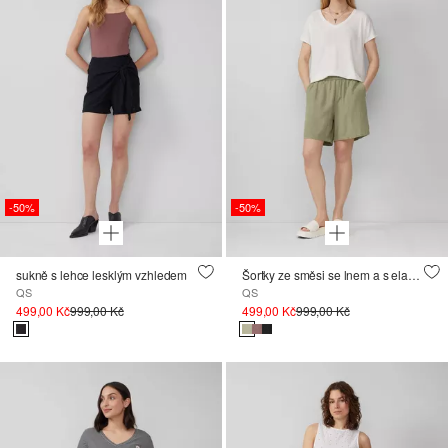
-50%
-50%
sukně s lehce lesklým vzhledem
Šortky ze směsi se lnem a s elastickým pasem
QS
QS
499,00 Kč
999,00 Kč
499,00 Kč
999,00 Kč