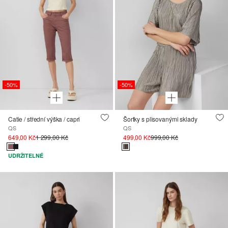
-50%
-50%
Catie / střední výška / capri
Šortky s plisovanými sklady
QS
QS
649,00 Kč
1 299,00 Kč
499,00 Kč
999,00 Kč
UDRŽITELNÉ