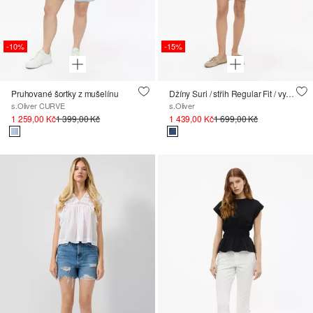
-10%
-15%
Pruhované šortky z mušelínu
Džíny Suri / střih Regular Fit / vysoký pas / Nezačištěný spodní lem
s.Oliver CURVE
s.Oliver
1 259,00 Kč
1 399,00 Kč
1 439,00 Kč
1 699,00 Kč