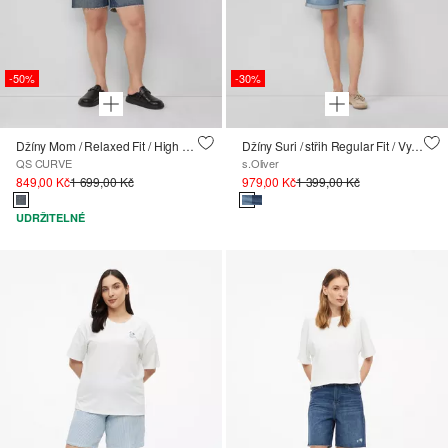
-50%
-30%
Džíny Mom / Relaxed Fit / High Rise
Džíny Suri / střih Regular Fit / Vysoký pas
QS CURVE
s.Oliver
849,00 Kč
1 699,00 Kč
979,00 Kč
1 399,00 Kč
UDRŽITELNÉ