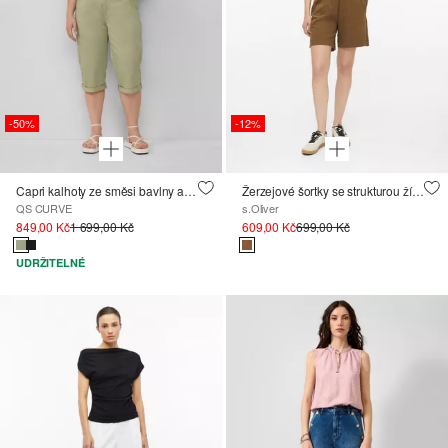
-50%
-12%
Capri kalhoty ze směsi bavlny a elastanu
Žerzejové šortky se strukturou žíhané příze
QS CURVE
s.Oliver
849,00 Kč
1 699,00 Kč
609,00 Kč
699,00 Kč
UDRŽITELNÉ