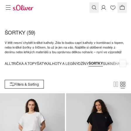
ŠORTKY
(59)
V létě nesmí chybět krátké kalhoty. Zda to budou capri kalhoty v kombinaci s topem,
nebo krátké šortky s tričkem, to už je jen na vás. Najděte si oblíbené modely z
denimu nebo lehkých materiálů s tou správnou délkou nohavic – nyní ve výprodeji!
ŠORTKY
ALL
TRIČKA A TOPY
ŠATY
KALHOTY A LEGÍNY
DŽÍNY
SUKNĚ
HALENK
Filters & Sorting