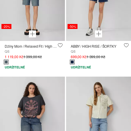
-20%
-50%
Džíny Mom / Relaxed Fit / High Rise
ABBY / HIGH RISE / ŠORTKY
QS
QS
1 119,00 Kč
1 399,00 Kč
699,00 Kč
1 399,00 Kč
UDRŽITELNÉ
UDRŽITELNÉ