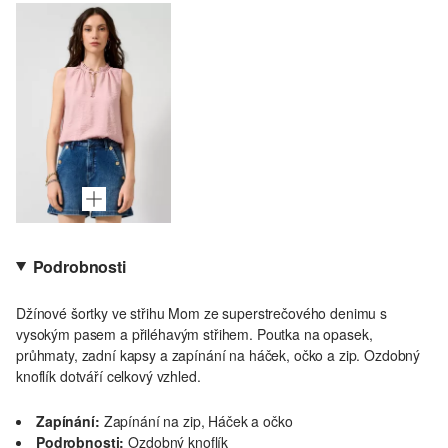
Podrobnosti
Džínové šortky ve střihu Mom ze superstrečového denimu s
vysokým pasem a přiléhavým střihem. Poutka na opasek,
průhmaty, zadní kapsy a zapínání na háček, očko a zip. Ozdobný
knoflík dotváří celkový vzhled.
Zapínání:
Zapínání na zip, Háček a očko
Podrobnosti:
Ozdobný knoflík