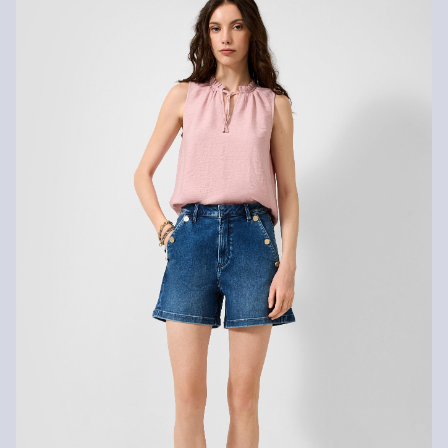
standardní doručení jsou 119,00 Kč .
Vrácení zboží
Své zboží nám můžete bezplatně vrátit do 14 dnů.
Nelze bělit chlórem
Nesušit v sušičce
Šetrné praní v pračce na 30 °
Nežehlit při vysoké teplotě
Nelze chemicky čistit