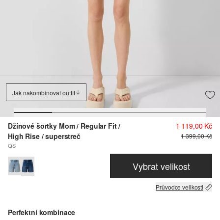
Jak nakombinovat outfit
Džínové šortky Mom / Regular Fit /
1 119,00 Kč
High Rise / superstreč
1 399,00 Kč
QS
Vybrat velikost
Průvodce velikosti
Perfektní kombinace