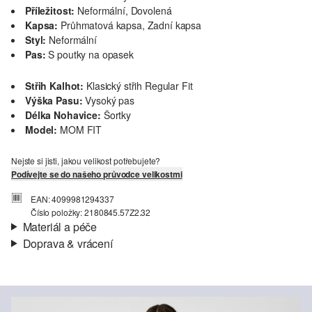
Příležitost:
Neformální, Dovolená
Kapsa:
Průhmatová kapsa, Zadní kapsa
Styl:
Neformální
Pas:
S poutky na opasek
Střih Kalhot:
Klasický střih Regular Fit
Výška Pasu:
Vysoký pas
Délka Nohavice:
Šortky
Model:
MOM FIT
Nejste si jisti, jakou velikost potřebujete?
Podívejte se do našeho průvodce velikostmi
EAN: 4099981294337
Číslo položky: 2180845.57Z2.32
Materiál a péče
Doprava & vrácení
Materiál:
Denim (džínovina)
Informace o přepravě
Charakteristika:
Super strečové
Materiál:
Směs s bavlnou
Vaše objednávka bude odeslána do 4-8 pracovních dnů
prostřednictvím společnosti Česká pošta. Náklady na dopravu pro