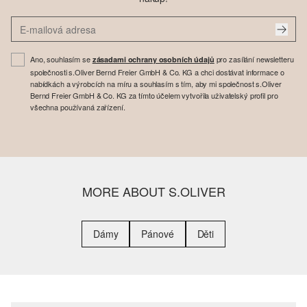
Ano, souhlasím se
pro zasílání newsletteru
zásadami ochrany osobních údajů
společnosti s.Oliver Bernd Freier GmbH & Co. KG a chci dostávat informace o
nabídkách a výrobcích na míru a souhlasím s tím, aby mi společnost s.Oliver
Bernd Freier GmbH & Co. KG za tímto účelem vytvořila uživatelský profil pro
všechna používaná zařízení.
MORE ABOUT S.OLIVER
Dámy
Pánové
Děti