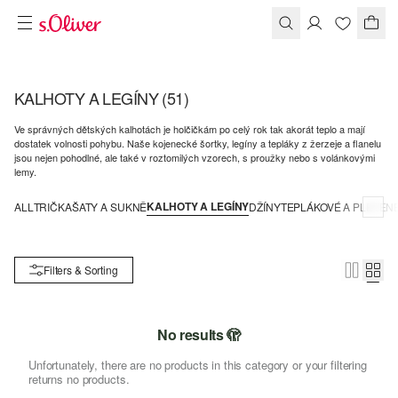
KALHOTY A LEGÍNY
(51)
Ve správných dětských kalhotách je holčičkám po celý rok tak akorát teplo a mají
dostatek volnosti pohybu. Naše kojenecké šortky, legíny a tepláky z žerzeje a flanelu
jsou nejen pohodlné, ale také v roztomilých vzorech, s proužky nebo s volánkovými
lemy.
KALHOTY A LEGÍNY
ALL
TRIČKA
ŠATY A SUKNĚ
DŽÍNY
TEPLÁKOVÉ A PLETEN
Filters & Sorting
No results 🫣
Unfortunately, there are no products in this category or your filtering
returns no products.