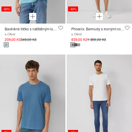
-40%
-40%
Bavlněné tričko s natištěným logem a špičatým výstřihem
Phoenix: Bermudy s rovnými nohavicemi a strukturou
s.Oliver
s.Oliver
209,00 Kč
349,00 Kč
839,00 Kč
1 399,00 Kč