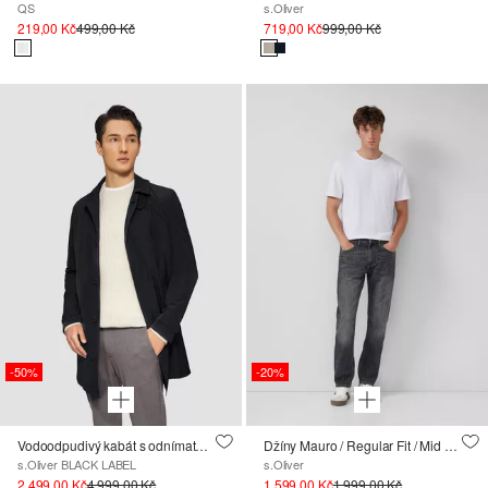
QS
s.Oliver
219,00 Kč
499,00 Kč
719,00 Kč
999,00 Kč
-50%
-20%
Vodoodpudivý kabát s odnímatelnou prošívanou podšívkou
Džíny Mauro / Regular Fit / Mid Rise / Tapered Leg
s.Oliver BLACK LABEL
s.Oliver
2 499,00 Kč
4 999,00 Kč
1 599,00 Kč
1 999,00 Kč