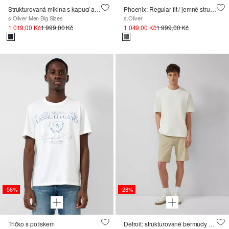
Strukturovaná mikina s kapucí a raglánovými rukávy
Phoenix: Regular fit / jemně strukturované chino kalhoty
s.Oliver Men Big Sizes
s.Oliver
1 019,00 Kč
1 999,00 Kč
1 049,00 Kč
1 999,00 Kč
-56%
-28%
Tričko s potiskem
Detroit: strukturované bermudy s volnějším střihem Relaxed Fit