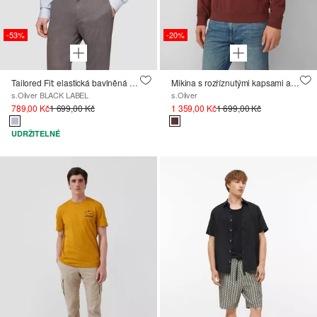
-53%
-20%
Tailored Fit: elastická bavlněná košile se strukturovaným vzorem
Mikina s rozříznutými kapsami a nášivkou se štítkem
s.Oliver BLACK LABEL
s.Oliver
789,00 Kč
1 699,00 Kč
1 359,00 Kč
1 699,00 Kč
UDRŽITELNÉ