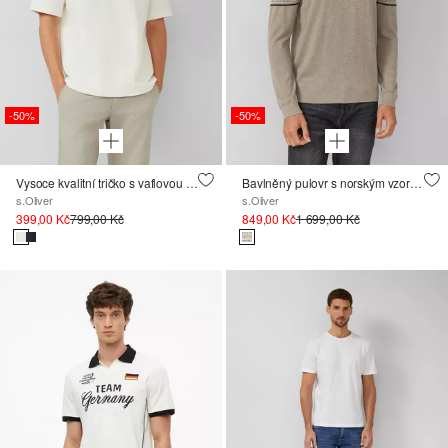
-50%
-50%
Vysoce kvalitní tričko s vaflovou strukturou v moderním střihu
Bavlněný pulovr s norským vzorem
s.Oliver
s.Oliver
399,00 Kč
799,00 Kč
849,00 Kč
1 699,00 Kč