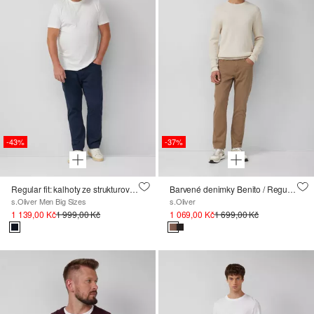
-43%
-37%
Regular fit: kalhoty ze strukturované bavlny
Barvené denimky Benito / Regular Fit / Mid Rise / Straight Leg
s.Oliver Men Big Sizes
s.Oliver
1 139,00 Kč
1 999,00 Kč
1 069,00 Kč
1 699,00 Kč