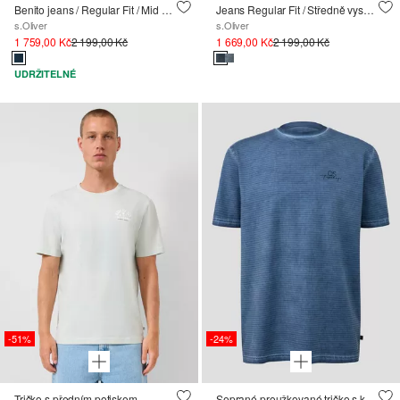
Benito jeans / Regular Fit / Mid Rise / Straight Leg / 360° Denim
Jeans Regular Fit / Středně vysoký pas / Straight Leg / Seprání
s.Oliver
s.Oliver
1 759,00 Kč
2 199,00 Kč
1 669,00 Kč
2 199,00 Kč
UDRŽITELNÉ
-51%
-24%
Tričko s předním potiskem
Seprané proužkované tričko s kulatým výstřihem