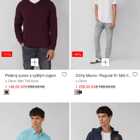
-11%
-44%
Pletený pulovr s vyšitým logem
Džíny Mauro / Regular fit / Mid rise / Tapered leg / 100% bavlna
s.Oliver Men Tall Sizes
s.Oliver
1 149,00 Kč
1 299,00 Kč
1 229,00 Kč
2 199,00 Kč