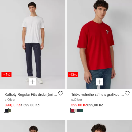
-47%
-43%
Kalhoty Regular Fit s drobnými motivem a bavlněným strečem
Tričko volného střihu s grafikou Peanuts®
s.Oliver
s.Oliver
899,00 Kč
1 699,00 Kč
399,00 Kč
699,00 Kč