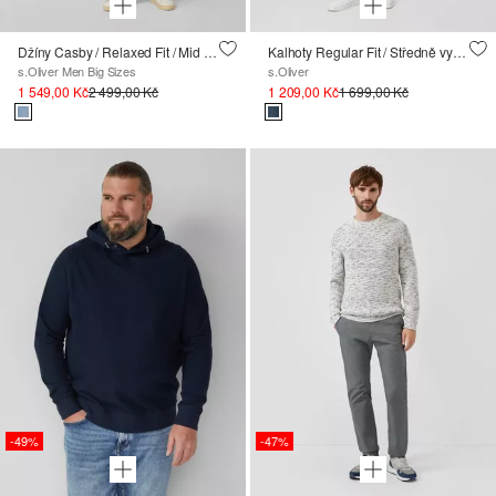
Džíny Casby / Relaxed Fit / Mid Rise / Straight Leg
Kalhoty Regular Fit / Středně vysoký pas / Tapered Leg
s.Oliver Men Big Sizes
s.Oliver
1 549,00 Kč
2 499,00 Kč
1 209,00 Kč
1 699,00 Kč
-49%
-47%