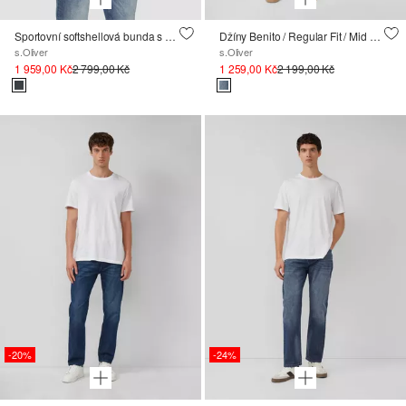
Sportovní softshellová bunda s páskou s logem
Džíny Benito / Regular Fit / Mid Rise / Straight Leg
s.Oliver
s.Oliver
1 959,00 Kč
2 799,00 Kč
1 259,00 Kč
2 199,00 Kč
-20%
-24%