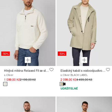
-50%
-53%
Hřejivá mikina Relaxed Fit se stojáčkem a zipem
Elastický kabát s vodoodpudivou funkcí
s.Oliver
s.Oliver BLACK LABEL
1 099,00 Kč
2 199,00 Kč
2 099,00 Kč
4 499,00 Kč
UDRŽITELNÉ