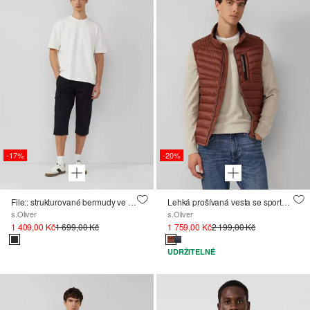
-17%
-20%
File:: strukturované bermudy ve volnějším střihu Relaxed Fit, 3/4 délka
Lehká prošívaná vesta se sportovními kontrastními detaily ; 360° Circular Vision
s.Oliver
s.Oliver
1 409,00 Kč
1 699,00 Kč
1 759,00 Kč
2 199,00 Kč
UDRŽITELNÉ