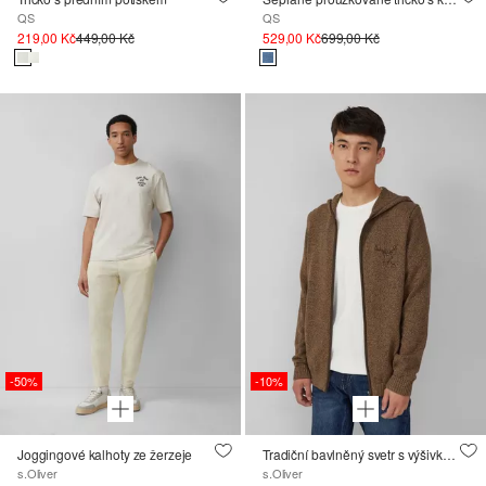
QS
QS
219,00 Kč
449,00 Kč
529,00 Kč
699,00 Kč
-50%
-10%
Joggingové kalhoty ze žerzeje
Tradiční bavlněný svetr s výšivkou ; folk festival
s.Oliver
s.Oliver