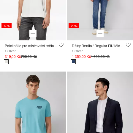
-60%
-20%
Polokošile pro mistrovství světa ve fotbale
Džíny Benito / Regular Fit / Mid Rise / Straight Leg / seprání
s.Oliver
s.Oliver
319,00 Kč
799,00 Kč
1 359,00 Kč
1 699,00 Kč