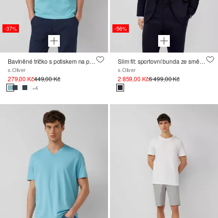
-37%
-56%
Bavlněné tričko s potiskem na předním dílu
Slim fit: sportovní bunda ze směsi viskózy
s.Oliver
s.Oliver
279,00 Kč
449,00 Kč
2 859,00 Kč
6 499,00 Kč
+4