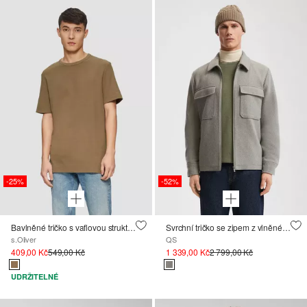
-25%
-52%
Bavlněné tričko s vaflovou strukturou
Svrchní tričko se zipem z vlněné směsi
s.Oliver
QS
409,00 Kč
549,00 Kč
1 339,00 Kč
2 799,00 Kč
UDRŽITELNÉ