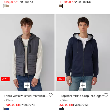
849,00 Kč
1 699,00 Kč
1 979,00 Kč
2 199,00 Kč
-20%
-40%
Lehká vesta ze směsi materiálů s kapucí
Propínací mikina s kapucí a logem
s.Oliver
s.Oliver
1 999,00 Kč
2 499,00 Kč
839,00 Kč
1 399,00 Kč