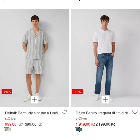
-28%
-12%
Detroit: Bermudy s pruhy a tunýlkem na stažení
Džíny Benito / regular fit / mid rise / straight leg / 5-gear denim
s.Oliver
s.Oliver
999,00 Kč
1 399,00 Kč
1 919,00 Kč
2 199,00 Kč