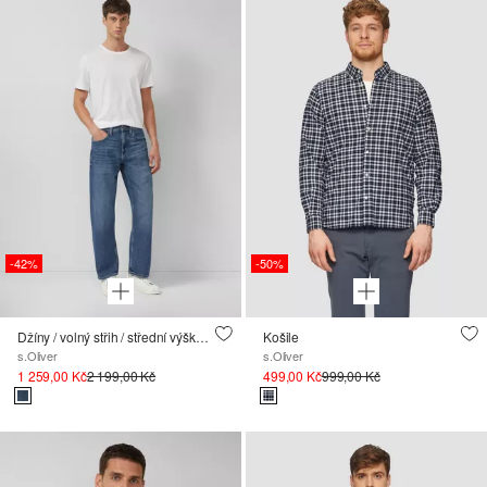
-42%
-50%
Džíny / volný střih / střední výška / široké nohavice
Košile
s.Oliver
s.Oliver
1 259,00 Kč
2 199,00 Kč
499,00 Kč
999,00 Kč