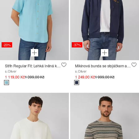
-20%
-37%
Střih Regular Fit: Lehká lněná košile s límečkem kent
Mikinová bunda se stojáčkem a kapucí
s.Oliver
s.Oliver
1 119,00 Kč
1 399,00 Kč
1 249,00 Kč
1 999,00 Kč