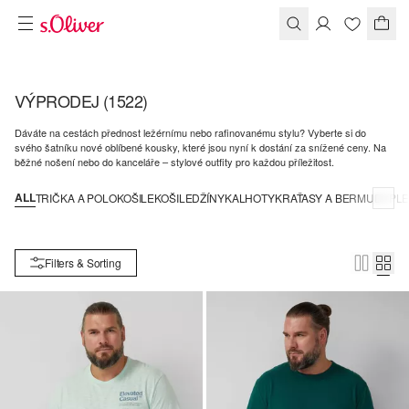
VÝPRODEJ
(1522)
Dáváte na cestách přednost ležérnímu nebo rafinovanému stylu? Vyberte si do
svého šatníku nové oblíbené kousky, které jsou nyní k dostání za snížené ceny. Na
běžné nošení nebo do kanceláře – stylové outfity pro každou příležitost.
ALL
TRIČKA A POLOKOŠILE
KOŠILE
DŽÍNY
KALHOTY
KRAŤASY A BERMUDY
PLE
Filters & Sorting