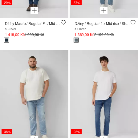
-29%
-37%
Džíny Mauro / Regular Fit / Mid Rise / Tapered Leg
Džíny / Regular fit / Mid rise / Straight leg / Chino kapsy
s.Oliver
s.Oliver
1 419,00 Kč
1 999,00 Kč
1 369,00 Kč
2 199,00 Kč
-38%
-28%