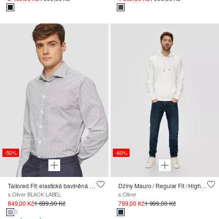
-50%
-60%
Tailored Fit: elastická bavlněná košile s potiskem po celé ploše
Džíny Mauro / Regular Fit / High Rise / Tapered Leg
s.Oliver BLACK LABEL
s.Oliver
849,00 Kč
1 699,00 Kč
799,00 Kč
1 999,00 Kč