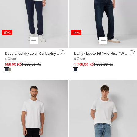
-60%
-14%
Detroit: tepláky ze směsi bavlny s kapsami na zip
Džíny / Loose Fit / Mid Rise / Wide Leg
s.Oliver
s.Oliver
559,00 Kč
1 399,00 Kč
1 709,00 Kč
1 999,00 Kč