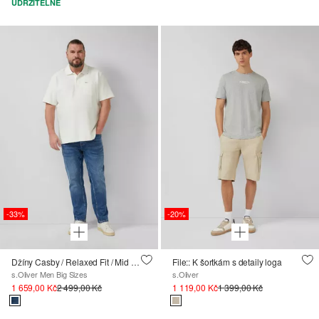
UDRŽITELNÉ
-33%
-20%
Džíny Casby / Relaxed Fit / Mid Rise / Straight Leg
File:: K šortkám s detaily loga
s.Oliver Men Big Sizes
s.Oliver
1 659,00 Kč
2 499,00 Kč
1 119,00 Kč
1 399,00 Kč