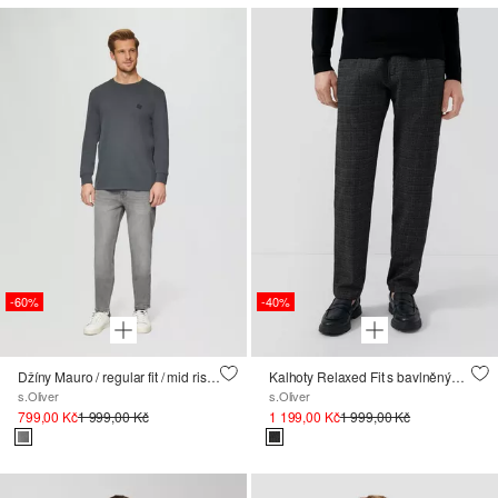
-60%
-40%
Džíny Mauro / regular fit / mid rise / tapered leg
Kalhoty Relaxed Fit s bavlněným strečem a vlněným vzhledem
s.Oliver
s.Oliver
799,00 Kč
1 999,00 Kč
1 199,00 Kč
1 999,00 Kč