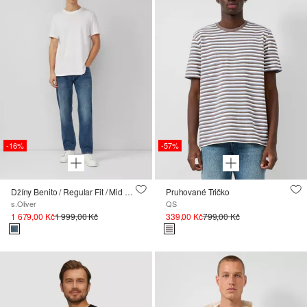
-16%
-57%
Džíny Benito / Regular Fit / Mid Rise / Straight Leg / seprání
Pruhované Tričko
s.Oliver
QS
1 679,00 Kč
1 999,00 Kč
339,00 Kč
799,00 Kč