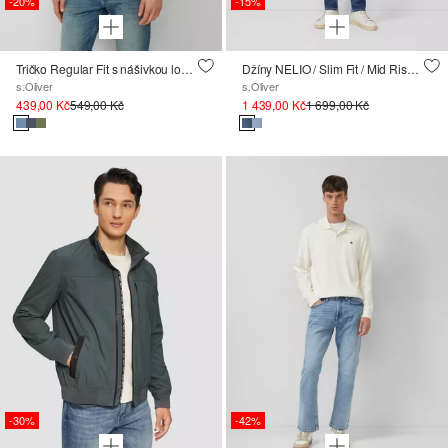
-20%
-15%
Tričko Regular Fit s nášivkou loga a sepraným efektem
Džíny NELIO / Slim Fit / Mid Rise / Slim Leg
s.Oliver
s.Oliver
439,00 Kč
549,00 Kč
1 439,00 Kč
1 699,00 Kč
-30%
-42%