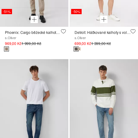
-51%
-50%
Phoenix: Cargo běžecké kalhoty z bavlněného flanelu
Detroit: Háčkované kalhoty s volným střihem Relaxed Fit
s.Oliver
s.Oliver
969,00 Kč
1 999,00 Kč
699,00 Kč
1 399,00 Kč