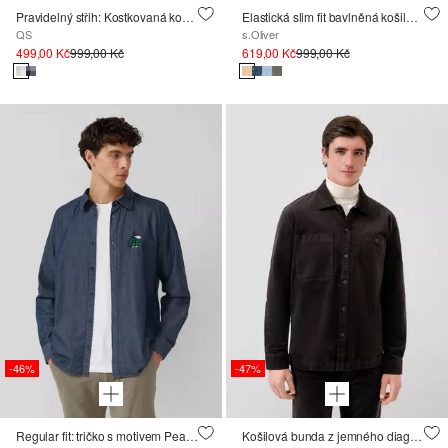
Pravidelný střih: Kostkovaná košile s náprsní kapsou
Elastická slim fit bavlněná košile s celoplošným potiskem
QS
s.Oliver
499,00 Kč
999,00 Kč
619,00 Kč
999,00 Kč
-46%
-47%
Regular fit: tričko s motivem Peanuts®
Košilová bunda z jemného diagonálního manšestru