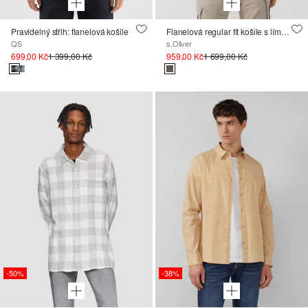
Pravidelný střih: flanelová košile
Flanelová regular fit košile s límcem na knoflíky
QS
s.Oliver
699,00 Kč
1 399,00 Kč
959,00 Kč
1 699,00 Kč
-50%
-38%