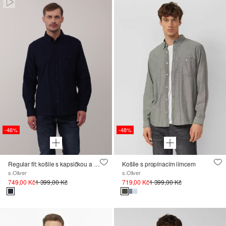
Paused • Muted
-46%
-48%
Regular fit: košile s kapsičkou a límcem na knoflíky
Košile s propínacím límcem
s.Oliver
s.Oliver
749,00 Kč
1 399,00 Kč
719,00 Kč
1 399,00 Kč