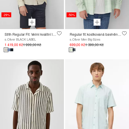
-29%
-50%
Střih Regular Fit: Velmi kvalitní lněná košile
Regular fit: kostkovaná bavlněná košile s límečkem na knoflíky
s.Oliver BLACK LABEL
s.Oliver Men Big Sizes
1 419,00 Kč
1 999,00 Kč
699,00 Kč
1 399,00 Kč