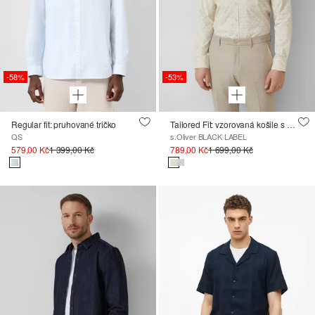
-58%
-53%
Regular fit: pruhované tričko
Tailored Fit: vzorovaná košile s dlouhými rukávy z pohodlného strečového materiálu
QS
s.Oliver BLACK LABEL
579,00 Kč
1 399,00 Kč
789,00 Kč
1 699,00 Kč