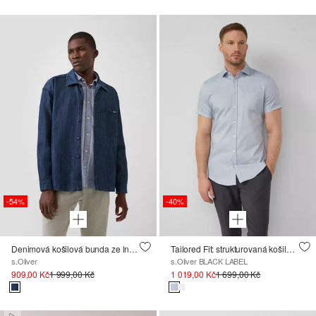
-54%
-40%
Denimová košilová bunda ze lněné směsi
Tailored Fit: strukturovaná košile s krátkým rukávem z bavlněného streče.
s.Oliver
s.Oliver BLACK LABEL
909,00 Kč
1 999,00 Kč
1 019,00 Kč
1 699,00 Kč