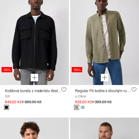
-50%
-54%
Košilová bunda z materiálu ribstop
Regular Fit: košile s dlouhým rukávem a propínacím límcem, barvená po ušití
QS
s.Oliver
849,00 Kč
1 699,00 Kč
639,00 Kč
1 399,00 Kč