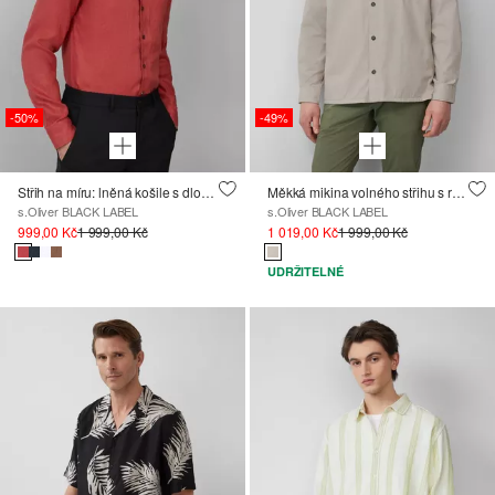
-50%
-49%
Střih na míru: lněná košile s dlouhými rukávy a elegantním leskem
Měkká mikina volného střihu s rozparky na kapsách
s.Oliver BLACK LABEL
s.Oliver BLACK LABEL
999,00 Kč
1 999,00 Kč
1 019,00 Kč
1 999,00 Kč
UDRŽITELNÉ