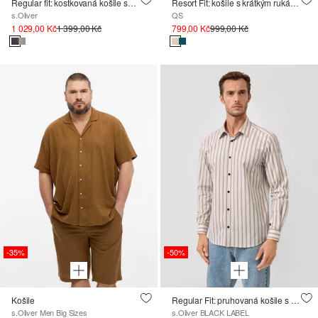
Regular fit: kostkovaná košile se strukturou
Resort Fit: košile s krátkým rukávem a strukturou
s.Oliver
QS
1 029,00 Kč
1 399,00 Kč
799,00 Kč
999,00 Kč
-35%
-50%
Košile
Regular Fit: pruhovaná košile s dlouhým rukávem a límcem Kent
s.Oliver Men Big Sizes
s.Oliver BLACK LABEL