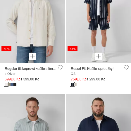
-50%
-41%
Regular fit: keprová košile s límcem Kent a náprsními kapsami
Resort Fit: Košile s proužky!
s.Oliver
QS
699,00 Kč
1 399,00 Kč
759,00 Kč
1 299,00 Kč