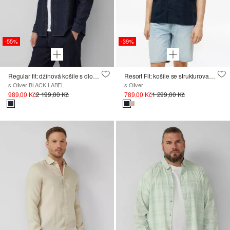
-55%
-39%
Regular fit: džínová košile s dlouhými rukávy a límcem Kent
Resort Fit: košile se strukturovanými proužky
s.Oliver BLACK LABEL
s.Oliver
989,00 Kč
2 199,00 Kč
789,00 Kč
1 299,00 Kč