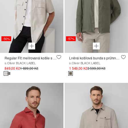
-50%
-57%
Regular Fit: melírovaná košile s krátkým rukávem, ze lněné směsi
Lněná košilová bunda s průhmatovými kapsami
s.Oliver BLACK LABEL
s.Oliver BLACK LABEL
849,00 Kč
1 699,00 Kč
1 549,00 Kč
3 599,00 Kč