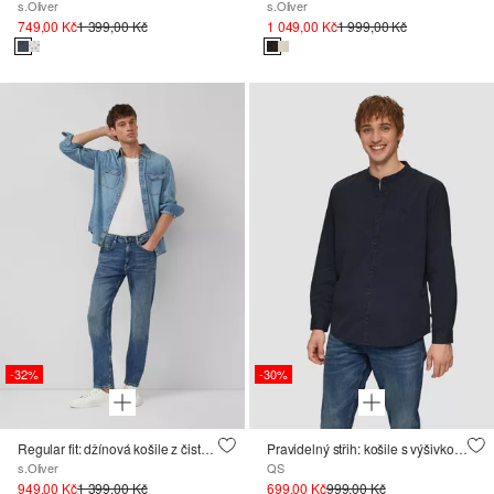
s.Oliver
s.Oliver
749,00 Kč
1 399,00 Kč
1 049,00 Kč
1 999,00 Kč
-32%
-30%
Regular fit: džínová košile z čisté bavlny
Pravidelný střih: košile s výšivkou vypraná v oděvu
s.Oliver
QS
949,00 Kč
1 399,00 Kč
699,00 Kč
999,00 Kč