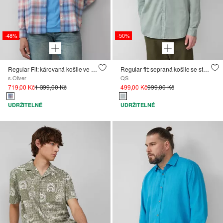
-48%
-50%
Regular Fit: károvaná košile ve westernovém stylu
Regular fit: sepraná košile se stojáčkem a výšivkou loga
s.Oliver
QS
719,00 Kč
1 399,00 Kč
499,00 Kč
999,00 Kč
UDRŽITELNÉ
UDRŽITELNÉ