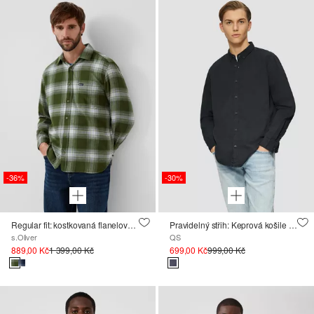
-36%
-30%
Regular fit: kostkovaná flanelová košile s náprsní kapsou
Pravidelný střih: Keprová košile s vyšívaným logem, která se pere v oděvu.
s.Oliver
QS
889,00 Kč
1 399,00 Kč
699,00 Kč
999,00 Kč