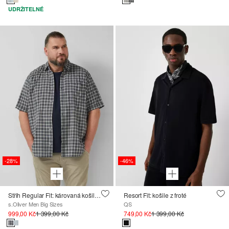
UDRŽITELNÉ
-28%
-46%
Střih Regular Fit: károvaná košile s náprsní kapsou z bavlněného streče
Resort Fit: košile z froté
s.Oliver Men Big Sizes
QS
999,00 Kč
1 399,00 Kč
749,00 Kč
1 399,00 Kč