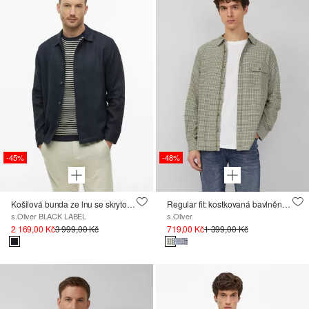
-45%
-48%
Košilová bunda ze lnu se skrytou knoflíkovou lištou
Regular fit: kostkovaná bavlněná košile s límečkem Kent
s.Oliver BLACK LABEL
s.Oliver
2 169,00 Kč
3 999,00 Kč
719,00 Kč
1 399,00 Kč