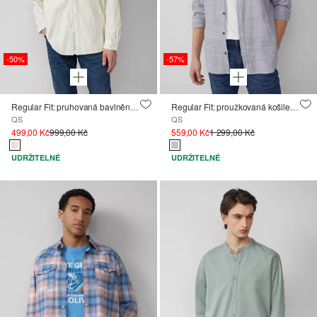
-50%
-57%
Regular Fit: pruhovaná bavlněná košile se stojáčkem
Regular Fit: proužkovaná košile s vyšitým logem
QS
QS
499,00 Kč
999,00 Kč
559,00 Kč
1 299,00 Kč
UDRŽITELNÉ
UDRŽITELNÉ