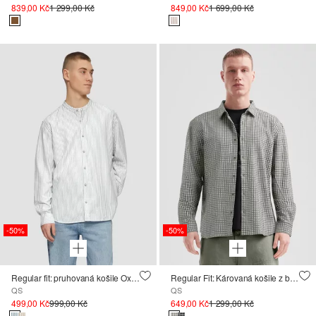
839,00 Kč
1 299,00 Kč
849,00 Kč
1 699,00 Kč
-50%
-50%
Regular fit: pruhovaná košile Oxford se stojáčkem
Regular Fit: Károvaná košile z bavlněného flanelu
QS
QS
499,00 Kč
999,00 Kč
649,00 Kč
1 299,00 Kč