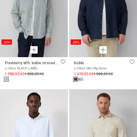
-20%
-29%
Pravidelný střih: košile ze snadno udržovatelné elastické bavlny
Košile
s.Oliver BLACK LABEL
s.Oliver Men Big Sizes
1 599,00 Kč
1 999,00 Kč
1 419,00 Kč
1 999,00 Kč