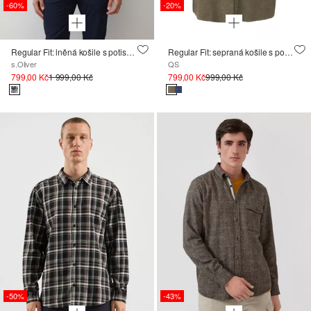
-60%
-20%
Regular Fit: lněná košile s potiskem po celé ploše
Regular Fit: sepraná košile s potiskem po celé ploše
s.Oliver
QS
799,00 Kč
1 999,00 Kč
799,00 Kč
999,00 Kč
-50%
-43%