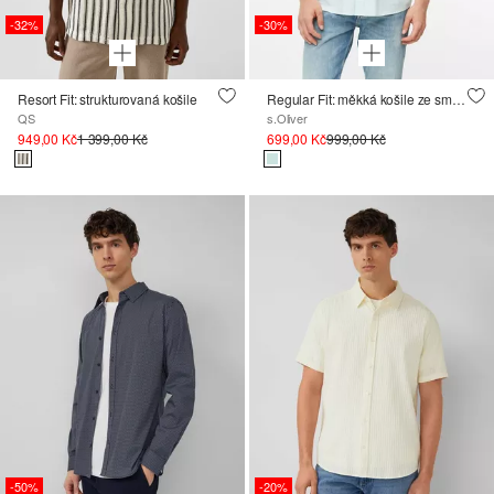
-32%
-30%
Resort Fit: strukturovaná košile
Regular Fit: měkká košile ze směsi bavlny a modalu
QS
s.Oliver
949,00 Kč
1 399,00 Kč
699,00 Kč
999,00 Kč
-50%
-20%