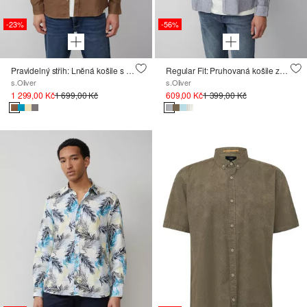
-23%
-56%
Pravidelný střih: Lněná košile s dlouhým rukávem
Regular Fit: Pruhovaná košile ze směsi bavlny a lnu
s.Oliver
s.Oliver
1 299,00 Kč
1 699,00 Kč
609,00 Kč
1 399,00 Kč