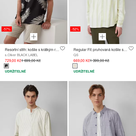
-57%
-52%
Resortní střih: košile s krátkým rukávem ze směsi viskózy
Regular Fit: pruhovaná košile se strukturovaným vzhledem
s.Oliver BLACK LABEL
QS
729,00 Kč
1 699,00 Kč
669,00 Kč
1 399,00 Kč
UDRŽITELNÉ
UDRŽITELNÉ