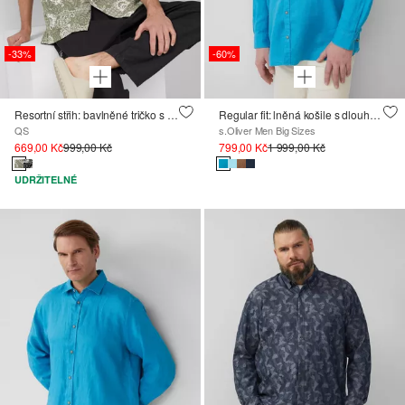
-33%
-60%
Resortní střih: bavlněné tričko s celoplošným potiskem
Regular fit: lněná košile s dlouhými rukávy
QS
s.Oliver Men Big Sizes
669,00 Kč
999,00 Kč
799,00 Kč
1 999,00 Kč
UDRŽITELNÉ