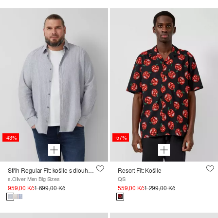
-43%
-57%
Střih Regular Fit: košile s dlouhými rukávy ze lněné směsi s proužky!
Resort Fit: Košile
s.Oliver Men Big Sizes
QS
959,00 Kč
1 699,00 Kč
559,00 Kč
1 299,00 Kč