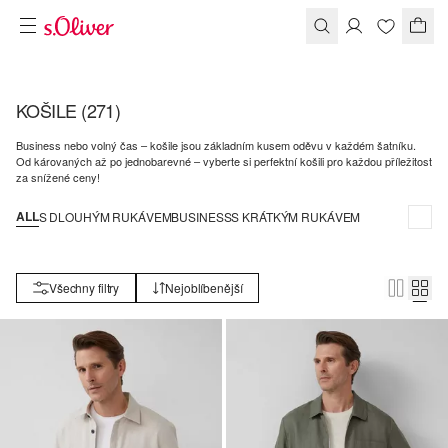
KOŠILE
(271)
Business nebo volný čas – košile jsou základním kusem oděvu v každém šatníku.
Od károvaných až po jednobarevné – vyberte si perfektní košili pro každou příležitost
za snížené ceny!
ALL
S DLOUHÝM RUKÁVEM
BUSINESS
S KRÁTKÝM RUKÁVEM
Všechny filtry
Nejoblíbenější