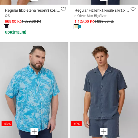
Regular fit: pletená resortní košile se strukturou
Regular Fit: lehká košile s krátkým rukávem ze 100% lnu
QS
s.Oliver Men Big Sizes
669,00 Kč
1 399,00 Kč
1 129,00 Kč
1 699,00 Kč
UDRŽITELNÉ
-43%
-40%