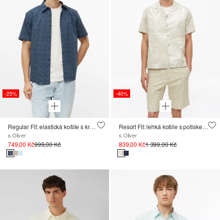
-25%
-40%
Regular Fit: elastická košile s krátkým rukávem a s potiskem po celé ploše
Resort Fit: lehká košile s potiskem po celé ploše
s.Oliver
s.Oliver
749,00 Kč
999,00 Kč
839,00 Kč
1 399,00 Kč