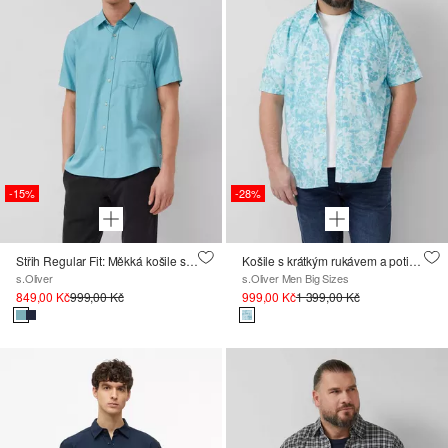
-15%
-28%
Střih Regular Fit: Měkká košile s krátkým rukávem a Výšivkou
Košile s krátkým rukávem a potiskem po celé ploše a náprsní kapsou
s.Oliver
s.Oliver Men Big Sizes
849,00 Kč
999,00 Kč
999,00 Kč
1 399,00 Kč