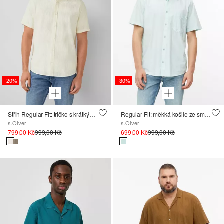
-20%
-30%
Střih Regular Fit: tričko s krátkým rukávem a texturovanými pruhy
Regular Fit: měkká košile ze směsi bavlny a modalu
s.Oliver
s.Oliver
799,00 Kč
999,00 Kč
699,00 Kč
999,00 Kč