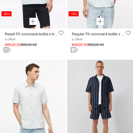
-50%
-15%
Resort Fit: vzorovaná košile s krátkým rukávem, z viskózové směsi
Regular Fit: vzorovaná košile z bavlny
s.Oliver
s.Oliver
499,00 Kč
999,00 Kč
849,00 Kč
999,00 Kč