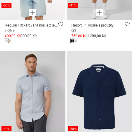
-50%
-41%
Regular Fit: károvaná košile z lehké směsi bavlny s viskózou
Resort Fit: Košile s proužky!
s.Oliver
QS
499,00 Kč
999,00 Kč
759,00 Kč
1 299,00 Kč
-40%
-30%