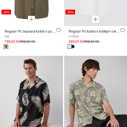
-20%
-50%
Regular Fit: sepraná košile s potiskem po celé ploše
Regular Fit: košile s krátkým rukávem, strukturovanými pruhy a propínacím límcem
QS
s.Oliver
799,00 Kč
999,00 Kč
499,00 Kč
999,00 Kč