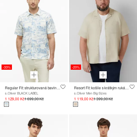
-33%
-20%
Regular Fit: strukturovaná bavlněná košile
Resort Fit: košile s krátkým rukávem, ze směsi se lnem
s.Oliver BLACK LABEL
s.Oliver Men Big Sizes
1 129,00 Kč
1 699,00 Kč
1 119,00 Kč
1 399,00 Kč