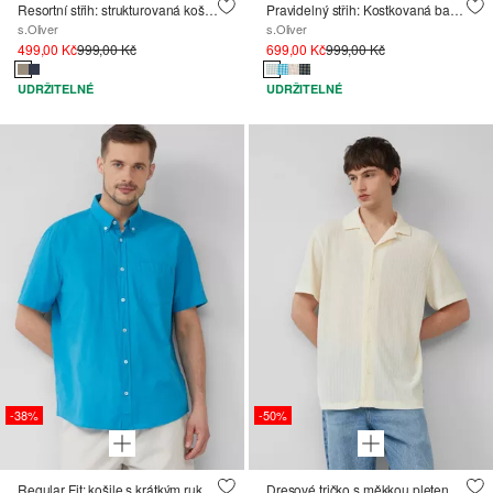
Resortní střih: strukturovaná košile s krátkými rukávy a klopovým límcem
Pravidelný střih: Kostkovaná bavlněná košile s límcem na knoflíky
s.Oliver
s.Oliver
499,00 Kč
999,00 Kč
699,00 Kč
999,00 Kč
UDRŽITELNÉ
UDRŽITELNÉ
-38%
-50%
Regular Fit: košile s krátkým rukávem, strukturovanými pruhy a propínacím límcem
Dresové tričko s měkkou pletenou strukturou