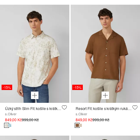
-15%
-15%
Úzký střih Slim Fit: košile s krátkým rukávem a potiskem po celé ploše a náprsní kapsou
Resort Fit: košile s krátkým rukávem, ze směsi se lnem
s.Oliver
s.Oliver
849,00 Kč
999,00 Kč
849,00 Kč
999,00 Kč