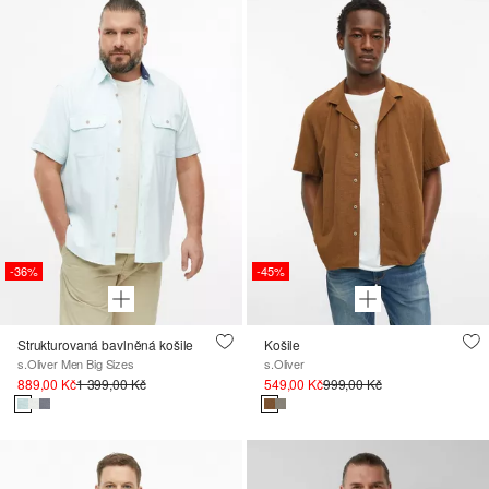
-36%
-45%
Strukturovaná bavlněná košile
Košile
s.Oliver Men Big Sizes
s.Oliver
889,00 Kč
1 399,00 Kč
549,00 Kč
999,00 Kč