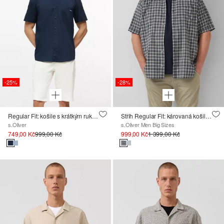
-25%
-28%
Regular Fit: košile s krátkým rukávem a náprsní kapsou, z bavlny
Střih Regular Fit: károvaná košile s náprsní kapsou z bavlněného streče
s.Oliver
s.Oliver Men Big Sizes
749,00 Kč
999,00 Kč
999,00 Kč
1 399,00 Kč