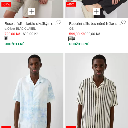
-57%
-40%
Resortní střih: košile s krátkým rukávem ze směsi viskózy
Resortní střih: bavlněné tričko s celoplošným potiskem
s.Oliver BLACK LABEL
QS
729,00 Kč
1 699,00 Kč
599,00 Kč
999,00 Kč
UDRŽITELNÉ
UDRŽITELNÉ