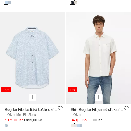
-20%
-15%
Regular Fit: elastická košile s krátkým rukávem a s potiskem po celé ploše
Střih Regular Fit: jemně strukturovaná košile s krátkým rukávem
s.Oliver Men Big Sizes
s.Oliver
1 119,00 Kč
1 399,00 Kč
849,00 Kč
999,00 Kč