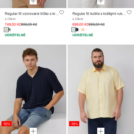
Regular fit: vzorované tričko s krátkým rukávem z elastické bavlny
Regular fit: košile s krátkými rukávy, texturovanými pruhy a límcem Kent
s.Oliver
s.Oliver
749,00 Kč
999,00 Kč
699,00 Kč
999,00 Kč
UDRŽITELNÉ
UDRŽITELNÉ
-52%
-33%