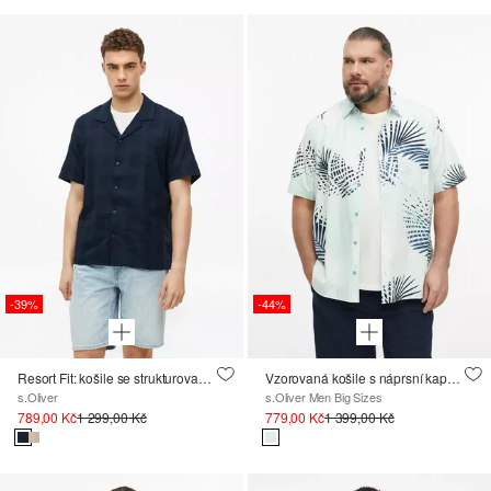
-39%
-44%
Resort Fit: košile se strukturovanými proužky
Vzorovaná košile s náprsní kapsou
s.Oliver
s.Oliver Men Big Sizes
789,00 Kč
1 299,00 Kč
779,00 Kč
1 399,00 Kč