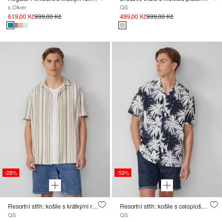
s.Oliver
QS
619,00 Kč
999,00 Kč
499,00 Kč
999,00 Kč
-28%
-53%
Resortní střih: košile s krátkými rukávy a texturovanými pruhy
Resortní střih: košile s celoplošným potiskem
QS
QS