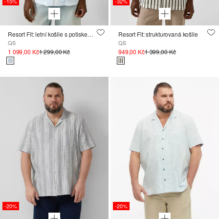
-15%
-32%
Resort Fit: letní košile s potiskem po celé ploše
Resort Fit: strukturovaná košile
QS
QS
1 099,00 Kč
1 299,00 Kč
949,00 Kč
1 399,00 Kč
-20%
-20%