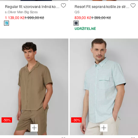
Regular fit: vzorovaná lněná košile s krátkým rukávem
Resort Fit: sepraná košile ze strukturovaného materiálu
s.Oliver Men Big Sizes
QS
1 139,00 Kč
1 999,00 Kč
839,00 Kč
1 399,00 Kč
UDRŽITELNÉ
-50%
-30%