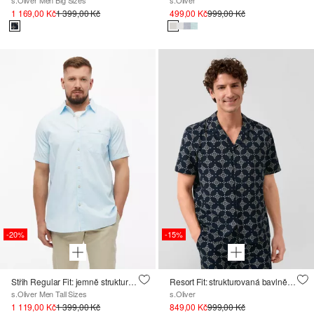
s.Oliver Men Big Sizes
s.Oliver
1 169,00 Kč
1 399,00 Kč
499,00 Kč
999,00 Kč
-20%
-15%
Střih Regular Fit: jemně strukturovaná košile s krátkým rukávem
Resort Fit: strukturovaná bavlněná košile s potiskem po celé ploše
s.Oliver Men Tall Sizes
s.Oliver
1 119,00 Kč
1 399,00 Kč
849,00 Kč
999,00 Kč