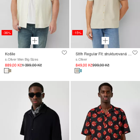
-36%
-15%
Košile
Střih Regular Fit: strukturovaná bavlněná košile s krátkým rukávem
s.Oliver Men Big Sizes
s.Oliver
889,00 Kč
1 399,00 Kč
849,00 Kč
999,00 Kč