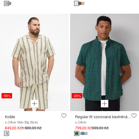
-50%
-20%
Košile
Regular fit: vzorovaná bavlněná košile s krátkými rukávy a límcem na knoflíky
s.Oliver Men Big Sizes
s.Oliver
849,00 Kč
1 699,00 Kč
799,00 Kč
999,00 Kč