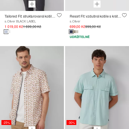
Tailored Fit: strukturovaná košile s krátkým rukávem z bavlněného streče.
Resort Fit: vzdušná košile s krátkým rukávem, z mušelínu
s.Oliver BLACK LABEL
s.Oliver
1 019,00 Kč
1 699,00 Kč
699,00 Kč
999,00 Kč
UDRŽITELNÉ
-25%
-30%