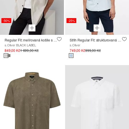
-50%
-25%
Regular Fit: melírovaná košile s krátkým rukávem, ze lněné směsi
Střih Regular Fit: strukturovaná košile s krátkým rukávem a náprsními kapsami
s.Oliver BLACK LABEL
s.Oliver
849,00 Kč
1 699,00 Kč
749,00 Kč
999,00 Kč