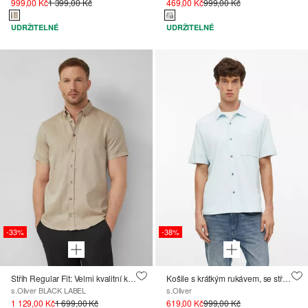
999,00 Kč
1 399,00 Kč
469,00 Kč
999,00 Kč
UDRŽITELNÉ
UDRŽITELNÉ
-33%
-38%
Střih Regular Fit: Velmi kvalitní košile s krátkým rukávem ze směsi se lnem
Košile s krátkým rukávem, se střihem Relaxed Fit
s.Oliver BLACK LABEL
s.Oliver
1 129,00 Kč
1 699,00 Kč
619,00 Kč
999,00 Kč