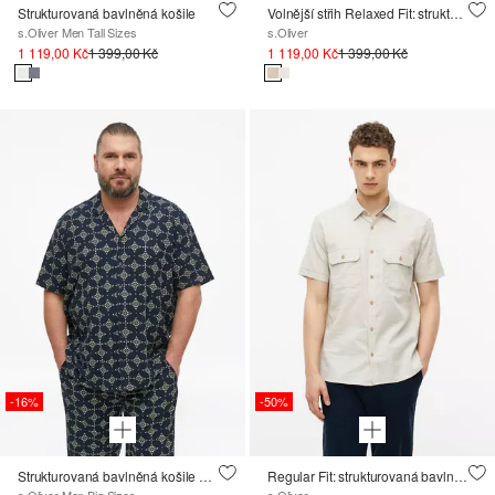
Strukturovaná bavlněná košile
Volnější střih Relaxed Fit: strukturovaná bavlněná košile s náprsní kapsou
s.Oliver Men Tall Sizes
s.Oliver
1 119,00 Kč
1 399,00 Kč
1 119,00 Kč
1 399,00 Kč
-16%
-50%
Strukturovaná bavlněná košile s potiskem po celé ploše
Regular Fit: strukturovaná bavlněná košile