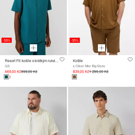
-53%
-35%
Resort Fit: košile s krátkým rukávem a strukturou
Košile
QS
s.Oliver Men Big Sizes
469,00 Kč
999,00 Kč
839,00 Kč
1 299,00 Kč