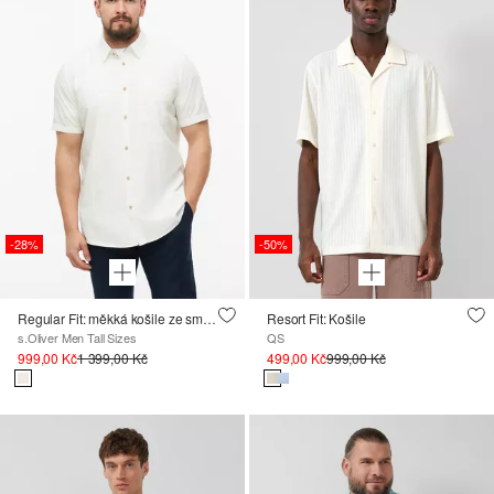
-28%
-50%
Regular Fit: měkká košile ze směsi bavlny a modalu
Resort Fit: Košile
s.Oliver Men Tall Sizes
QS
999,00 Kč
1 399,00 Kč
499,00 Kč
999,00 Kč