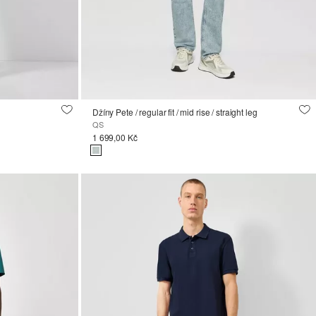
Džíny Pete / regular fit / mid rise / straight leg
QS
1 699,00 Kč