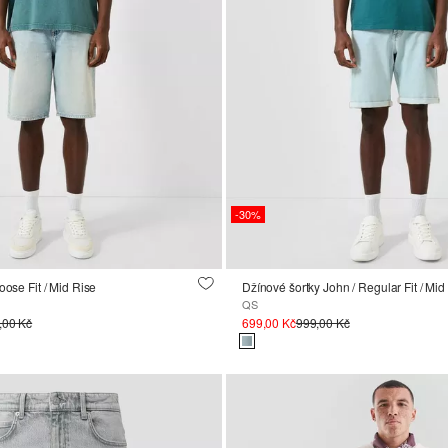
-30%
oose Fit / Mid Rise
Džínové šortky John / Regular Fit / Mid
QS
,00 Kč
699,00 Kč
999,00 Kč