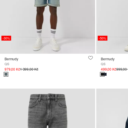
-30%
-50%
Bermudy
Bermudy
QS
QS
979,00 Kč
1 399,00 Kč
499,00 Kč
999,00