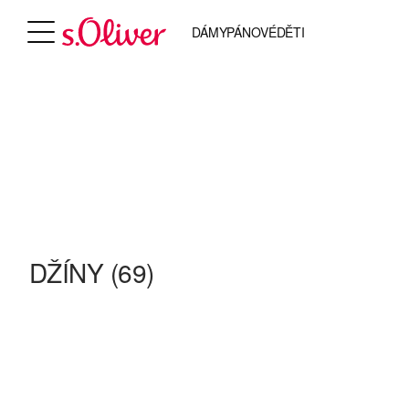
DÁMY
PÁNOVÉ
DĚTI
DŽÍNY
(69)