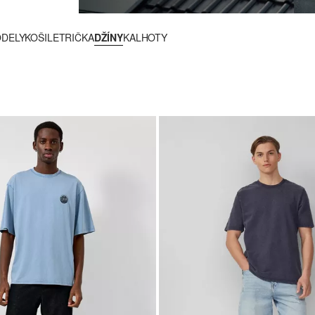
ODELY
KOŠILE
TRIČKA
DŽÍNY
KALHOTY