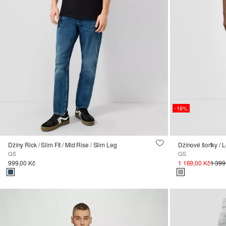
-16%
Džíny Rick / Slim Fit / Mid Rise / Slim Leg
Džínové šortky / L
QS
QS
999,00 Kč
1 169,00 Kč
1 399