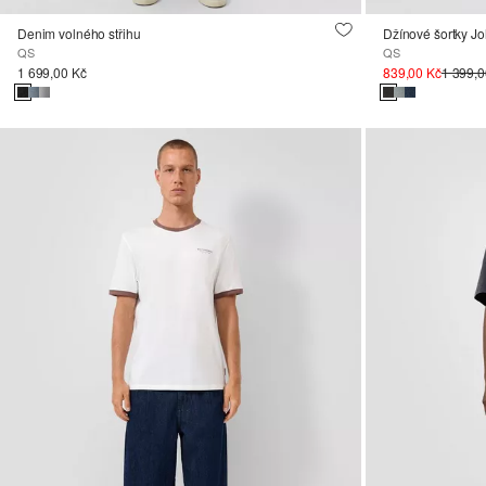
Denim volného střihu
Džínové šortky Joh
QS
QS
1 699,00 Kč
839,00 Kč
1 399,0