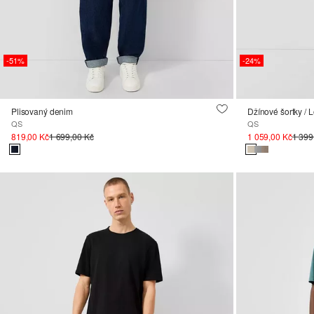
-51%
-24%
Plisovaný denim
Džínové šortky / L
QS
QS
819,00 Kč
1 699,00 Kč
1 059,00 Kč
1 399