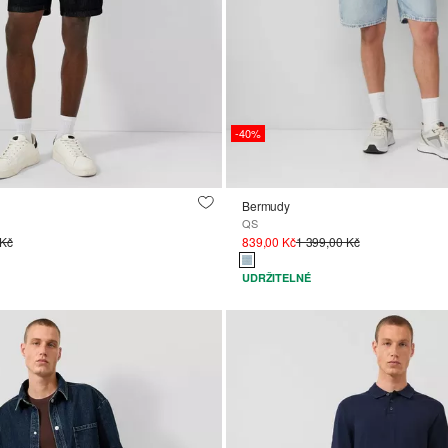
-40%
Bermudy
QS
 Kč
839,00 Kč
1 399,00 Kč
UDRŽITELNÉ