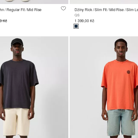
n / Regular Fit / Mid Rise
Džíny Rick / Slim Fit / Mid Rise / Slim L
QS
0 Kč
1 399,00 Kč