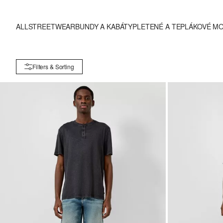
ALL
STREETWEAR
BUNDY A KABÁTY
PLETENÉ A TEPLÁKOVÉ M
Filters & Sorting