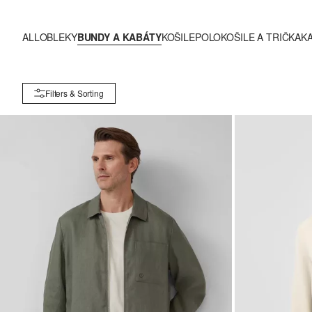
ALL
OBLEKY
BUNDY A KABÁTY
KOŠILE
POLOKOŠILE A TRIČKA
K
Filters & Sorting