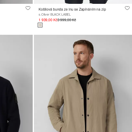
Košilová bunda ze lnu se Zapínáním na zip
s.Oliver BLACK LABEL
1 939,00 Kč
3 999,00 Kč