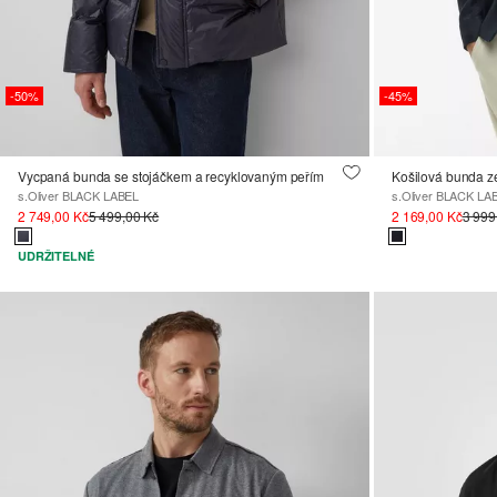
-50%
-45%
Vycpaná bunda se stojáčkem a recyklovaným peřím
Košilová bunda ze
s.Oliver BLACK LABEL
s.Oliver BLACK LA
2 749,00 Kč
5 499,00 Kč
2 169,00 Kč
3 999
UDRŽITELNÉ