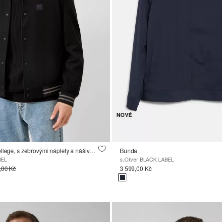
NOVÉ
Bunda ve stylu College, s žebrovými náplety a nášivkou s logem
Bunda
BEL
s.Oliver BLACK LABEL
,00 Kč
3 599,00 Kč