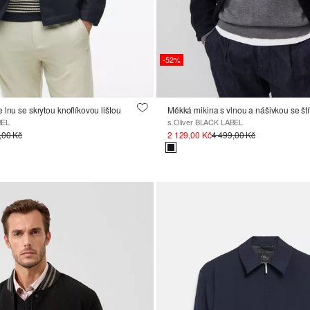
-52%
 lnu se skrytou knoflíkovou lištou
Měkká mikina s vlnou a nášivkou se št
BEL
s.Oliver BLACK LABEL
,00 Kč
2 129,00 Kč
4 499,00 Kč