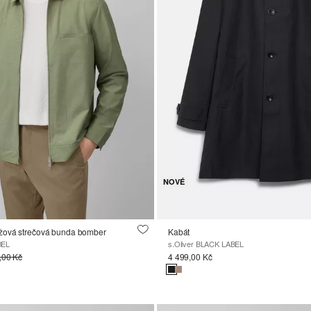
NOVÉ
žová strečová bunda bomber
Kabát
BEL
s.Oliver BLACK LABEL
,00 Kč
4 499,00 Kč