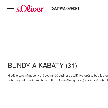
DÁMY
PÁNOVÉ
DĚTI
BUNDY A KABÁTY
(31)
Hledáte svrchní model, který doplní váš business outfit? Nejlepší volbou je ele
nebo elegantní prošívaná bunda. Profesionální image, který je zároveň pohodln