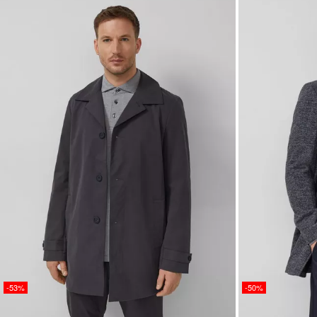
-53%
-50%