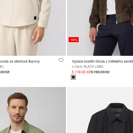
-44%
bunda ze strečové tkaniny
Vysoce kvalitní blůza z měkkého semi
BEL
s.Oliver BLACK LABEL
,00 Kč
5 119,00 Kč
9 190,00 Kč