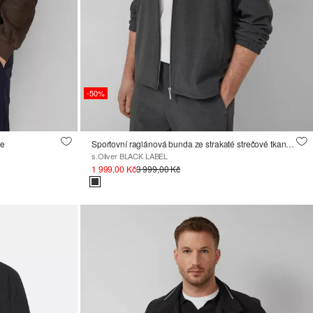
-50%
še
Sportovní raglánová bunda ze strakaté strečové tkaniny
s.Oliver BLACK LABEL
1 999,00 Kč
3 999,00 Kč