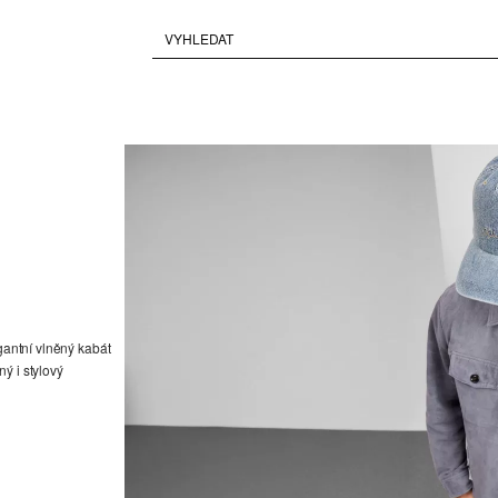
gantní vlněný kabát
ý i stylový