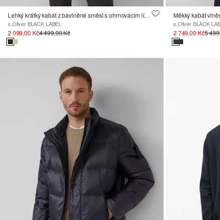
Lehký krátký kabát z bavlněné směsi s ohrnovacím límcem
s.Oliver BLACK LABEL
s.Oliver BLACK LA
2 099,00 Kč
4 499,00 Kč
2 749,00 Kč
5 499