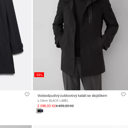
-53%
Vodoodpudivý outdoorový kabát se stojáčkem
s.Oliver BLACK LABEL
2 099,00 Kč
4 499,00 Kč