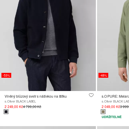
-53%
-48%
Vlněný blůzový svetr s nášivkou na štítku
s.O PURE: Melan
s.Oliver BLACK LABEL
s.Oliver BLACK LA
2 249,00 Kč
4 799,00 Kč
2 049,00 Kč
3 999
UDRŽITELNÉ