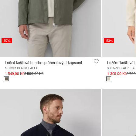
-57%
-53%
Lněná košilová bunda s průhmatovými kapsami
Ležérní košilová 
s.Oliver BLACK LABEL
s.Oliver BLACK LA
1 549,00 Kč
3 599,00 Kč
1 309,00 Kč
2 799