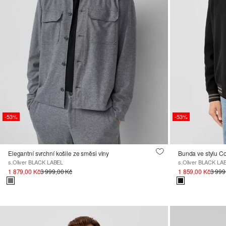
-53%
-53%
Elegantní svrchní košile ze směsi vlny
s.Oliver BLACK LABEL
s.Oliver BLACK LA
1 879,00 Kč
3 999,00 Kč
1 859,00 Kč
3 999