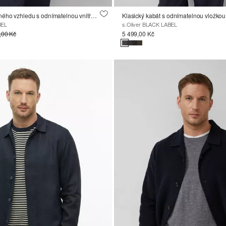
Měkký kabát vlněného vzhledu s odnímatelnou vnitřní podšívkou
Klasický kabát s odnímatelnou vložkou
BEL
s.Oliver BLACK LABEL
,00 Kč
5 499,00 Kč