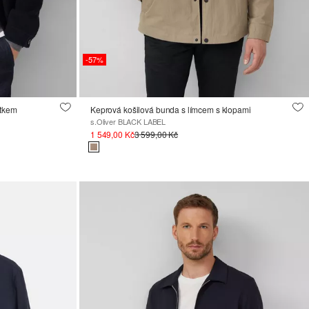
-57%
ítkem
Keprová košilová bunda s límcem s klopami
s.Oliver BLACK LABEL
1 549,00 Kč
3 599,00 Kč