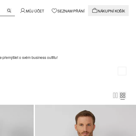
MŮJ ÚČET
SEZNAM PŘÁNÍ
NÁKUPNÍ KOŠÍK
přemýšlet o svém business outfitu!