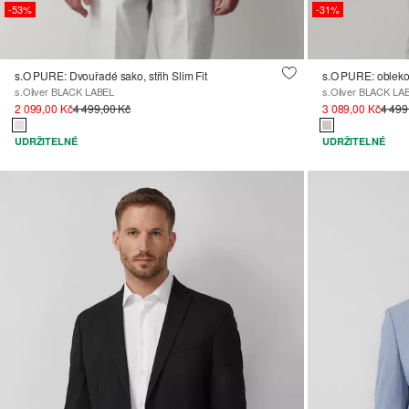
-53%
-31%
s.O PURE: Dvouřadé sako, střih Slim Fit
s.O PURE: obleko
s.Oliver BLACK LABEL
s.Oliver BLACK LA
2 099,00 Kč
4 499,00 Kč
3 089,00 Kč
4 499
UDRŽITELNÉ
UDRŽITELNÉ