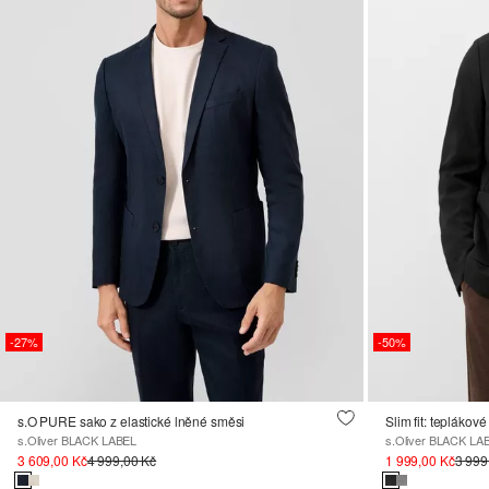
-27%
-50%
s.O PURE sako z elastické lněné směsi
Slim fit: teplákov
s.Oliver BLACK LABEL
s.Oliver BLACK LA
3 609,00 Kč
4 999,00 Kč
1 999,00 Kč
3 999