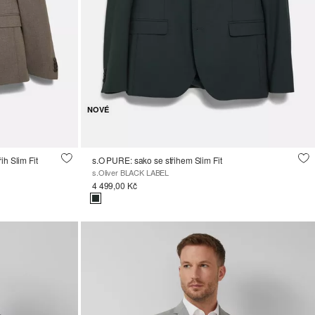
NOVÉ
ih Slim Fit
s.O PURE: sako se střihem Slim Fit
s.Oliver BLACK LABEL
4 499,00 Kč