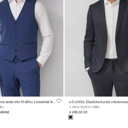
s.O PURE: Obleková vesta slim fit střihu z elastické tkaniny
s.O JOGG: Elastická bunda s texturov
BEL
s.Oliver BLACK LABEL
,00 Kč
4 499,00 Kč