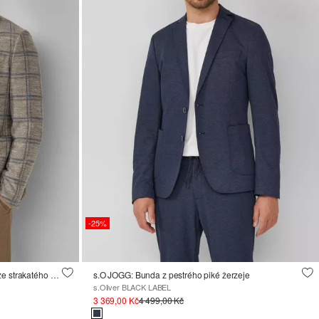
-25%
s.O JOGG: Bunda pravidelného střihu ze strakatého žerzeje bouclé
s.O JOGG: Bunda z pestrého piké žerzeje
s.Oliver BLACK LABEL
3 369,00 Kč
4 499,00 Kč