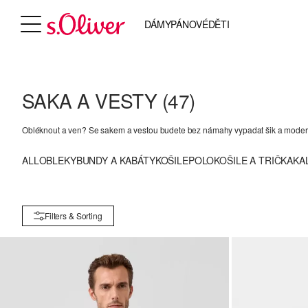
DÁMY
PÁNOVÉ
DĚTI
SAKA A VESTY
(47)
Obléknout a ven? Se sakem a vestou budete bez námahy vypadat šik a moderně
ALL
OBLEKY
BUNDY A KABÁTY
KOŠILE
POLOKOŠILE A TRIČKA
KA
Filters & Sorting