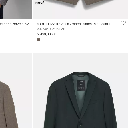
NOVÉ
ovaného žerzeje
s.O ULTIMATE: vesta z vlněné směsi, střih Slim Fit
s.Oliver BLACK LABEL
2 499,00 Kč