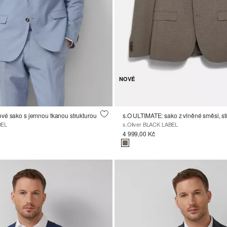
NOVÉ
vé sako s jemnou tkanou strukturou
s.O ULTIMATE: sako z vlněné směsi, stř
BEL
s.Oliver BLACK LABEL
4 999,00 Kč