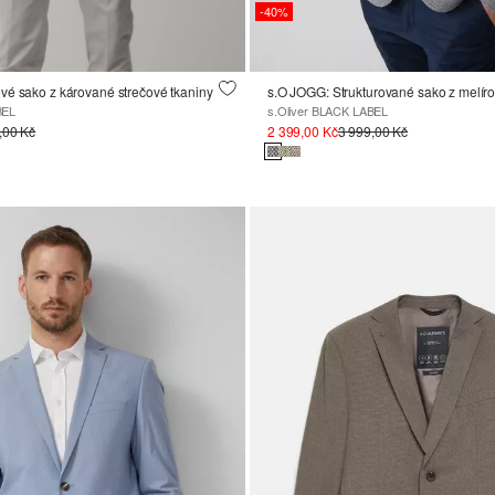
-40%
vé sako z kárované strečové tkaniny
s.O JOGG: Strukturované sako z melír
BEL
s.Oliver BLACK LABEL
,00 Kč
2 399,00 Kč
3 999,00 Kč