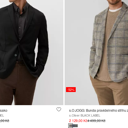
-52%
é sako
BEL
s.Oliver BLACK LABEL
,00 Kč
2 129,00 Kč
4 499,00 Kč