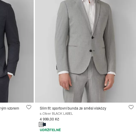
aným vzorem
Slim fit: sportovní bunda ze směsi viskózy
s.Oliver BLACK LABEL
4 999,00 Kč
UDRŽITELNÉ