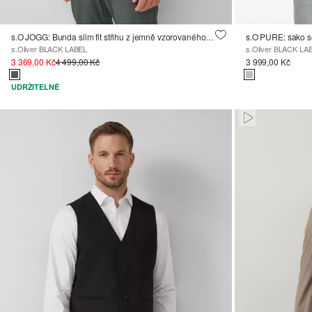
s.O JOGG: Bunda slim fit střihu z jemně vzorovaného interlokového žerzeje
s.Oliver BLACK LABEL
s.Oliver BLACK LA
3 369,00 Kč
4 499,00 Kč
3 999,00 Kč
UDRŽITELNÉ
Paused • Mute