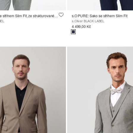
s.O PURE: sako se střihem Slim Fit, ze strukturovaného materiálu
s.O PURE: Sako se střihem Slim Fit
BEL
s.Oliver BLACK LABEL
4 499,00 Kč
d