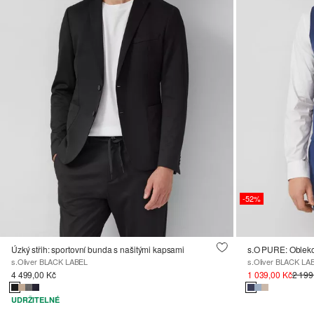
-52%
Úzký střih: sportovní bunda s našitými kapsami
s.Oliver BLACK LABEL
s.Oliver BLACK LA
4 499,00 Kč
1 039,00 Kč
2 199
UDRŽITELNÉ