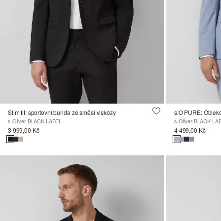
Slim fit: sportovní bunda ze směsi viskózy
s.O PURE: Obleko
s.Oliver BLACK LABEL
s.Oliver BLACK LA
3 999,00 Kč
4 499,00 Kč