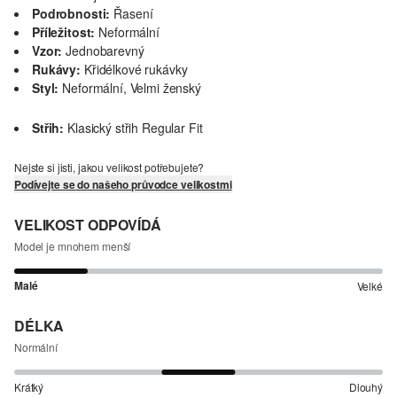
Podrobnosti:
Řasení
Příležitost:
Neformální
Vzor:
Jednobarevný
Rukávy:
Křidélkové rukávky
Styl:
Neformální, Velmi ženský
Střih:
Klasický střih Regular Fit
Nejste si jisti, jakou velikost potřebujete?
Podívejte se do našeho průvodce velikostmi
VELIKOST ODPOVÍDÁ
Model je mnohem menší
Malé
Velké
DÉLKA
Normální
Krátký
Dlouhý