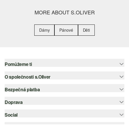
MORE ABOUT S.OLIVER
Dámy
Pánové
Děti
Pomůžeme ti
O společnosti s.Oliver
Nápověda – často kladené otázky
Nápověda k velikostem
Bezpečná platba
Newsletter
Vrácení zboží
s.Oliver Group
Doprava
Platební karta
Nejlepší kategorie
Kariéra
PayPal
Social
Česká pošta
Wish list
Klarna
instagram