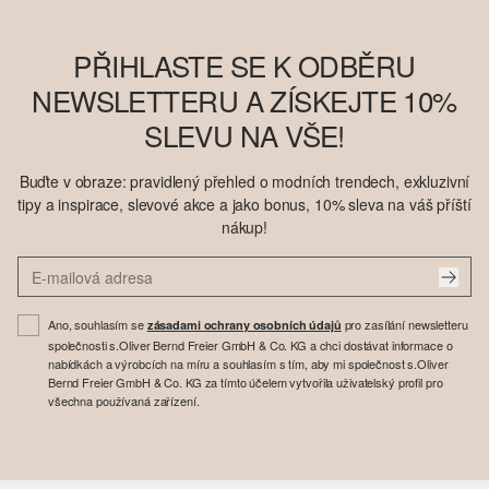
PŘIHLASTE SE K ODBĚRU
NEWSLETTERU A ZÍSKEJTE 10%
SLEVU NA VŠE!
Buďte v obraze: pravidlený přehled o modních trendech, exkluzivní
tipy a inspirace, slevové akce a jako bonus, 10% sleva na váš příští
nákup!
Ano, souhlasím se
pro zasílání newsletteru
zásadami ochrany osobních údajů
společnosti s.Oliver Bernd Freier GmbH & Co. KG a chci dostávat informace o
nabídkách a výrobcích na míru a souhlasím s tím, aby mi společnost s.Oliver
Bernd Freier GmbH & Co. KG za tímto účelem vytvořila uživatelský profil pro
všechna používaná zařízení.