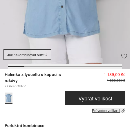
Jak nakombinovat outfit
Halenka z lyocellu s kapucí s
1 189,00 Kč
rukávy
1 699,00 Kč
s.Oliver CURVE
Vybrat velikost
Průvodce velikosti
Perfektní kombinace