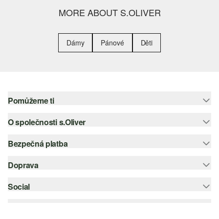
MORE ABOUT S.OLIVER
Dámy
Pánové
Děti
Pomůžeme ti
O společnosti s.Oliver
Nápověda – často kladené otázky
Nápověda k velikostem
Bezpečná platba
Newsletter
Vrácení zboží
s.Oliver Group
Doprava
Platební karta
Nejlepší kategorie
Kariéra
PayPal
Social
Česká pošta
Wish list
Klarna
instagram
Udržitelnost
Dobírka