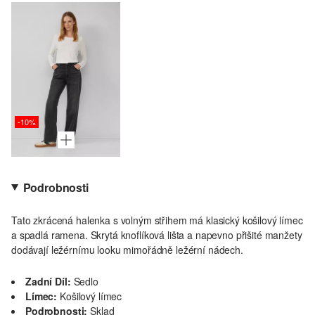
-10%
Podrobnosti
Tato zkrácená halenka s volným střihem má klasický košilový límec
a spadlá ramena. Skrytá knoflíková lišta a napevno přišité manžety
dodávají ležérnímu looku mimořádně ležérní nádech.
Zadní Díl:
Sedlo
Límec:
Košilový límec
Podrobnosti:
Sklad