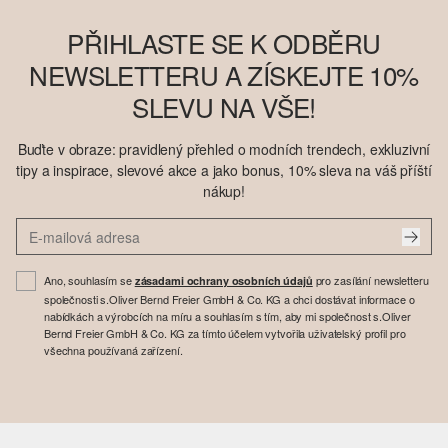
PŘIHLASTE SE K ODBĚRU
NEWSLETTERU A ZÍSKEJTE 10%
SLEVU NA VŠE!
Buďte v obraze: pravidlený přehled o modních trendech, exkluzivní
tipy a inspirace, slevové akce a jako bonus, 10% sleva na váš příští
nákup!
Ano, souhlasím se
pro zasílání newsletteru
zásadami ochrany osobních údajů
společnosti s.Oliver Bernd Freier GmbH & Co. KG a chci dostávat informace o
nabídkách a výrobcích na míru a souhlasím s tím, aby mi společnost s.Oliver
Bernd Freier GmbH & Co. KG za tímto účelem vytvořila uživatelský profil pro
všechna používaná zařízení.