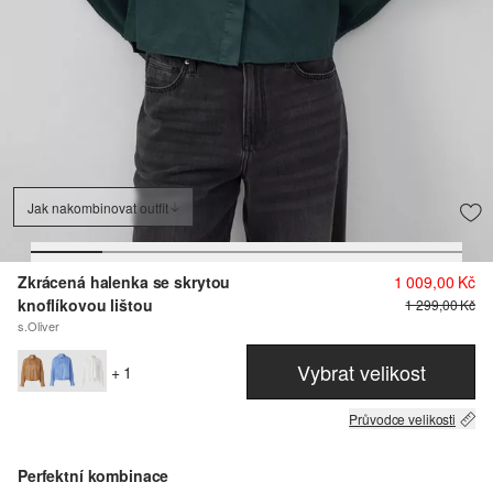
Jak nakombinovat outfit
Zkrácená halenka se skrytou
1 009,00 Kč
knoflíkovou lištou
1 299,00 Kč
s.Oliver
Vybrat velikost
+ 1
Průvodce velikosti
Perfektní kombinace