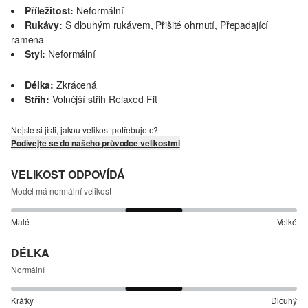
Příležitost:
Neformální
Rukávy:
S dlouhým rukávem, Přišité ohrnutí, Přepadající
ramena
Styl:
Neformální
Délka:
Zkrácená
Střih:
Volnější střih Relaxed Fit
Nejste si jisti, jakou velikost potřebujete?
Podívejte se do našeho průvodce velikostmi
VELIKOST ODPOVÍDÁ
Model má normální velikost
Malé
Velké
DÉLKA
Normální
Krátký
Dlouhý