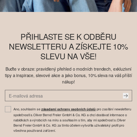
PŘIHLASTE SE K ODBĚRU
NEWSLETTERU A ZÍSKEJTE 10%
SLEVU NA VŠE!
Buďte v obraze: pravidlený přehled o modních trendech, exkluzivní
tipy a inspirace, slevové akce a jako bonus, 10% sleva na váš příští
nákup!
Ano, souhlasím se
pro zasílání newsletteru
zásadami ochrany osobních údajů
společnosti s.Oliver Bernd Freier GmbH & Co. KG a chci dostávat informace o
nabídkách a výrobcích na míru a souhlasím s tím, aby mi společnost s.Oliver
Bernd Freier GmbH & Co. KG za tímto účelem vytvořila uživatelský profil pro
všechna používaná zařízení.