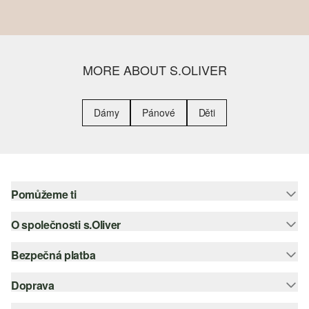
MORE ABOUT S.OLIVER
Dámy
Pánové
Děti
Pomůžeme ti
O společnosti s.Oliver
Nápověda – často kladené otázky
Nápověda k velikostem
Bezpečná platba
Newsletter
Vrácení zboží
s.Oliver Group
Doprava
Platební karta
Nejlepší kategorie
Kariéra
PayPal