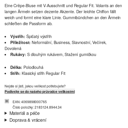
Eine Crêpe-Bluse mit V-Ausschnitt und Regular Fit. Volants an den
langen Ärmeln setzen dezente Akzente. Der leichte Chiffon fällt
weich und formt eine klare Linie. Gummibündchen an den Ärmeln
schließen die Passform ab.
Výstřih:
Špičatý výstřih
Příležitost:
Neformální, Business, Slavnostní, Večírek,
Dovolená
Rukávy:
S dlouhým rukávem, Stažení gumičkou
Délka:
Polodlouhá
Střih:
Klasický střih Regular Fit
Nejste si jisti, jakou velikost potřebujete?
Podívejte se do našeho průvodce velikostmi
EAN: 4069898000765
Číslo položky: 2183124.8944.34
Materiál a péče
Doprava & vrácení
Materiál:
Tkanina, Šifon
Informace o přepravě