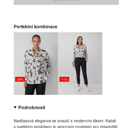
Perfektní kombinace
-20%
-11%
Podrobnosti
Nadčasová elegance se snoubí s moderním šikem: Kabát
s podšitým stojáčkem je výrazným modelem pro chladnější