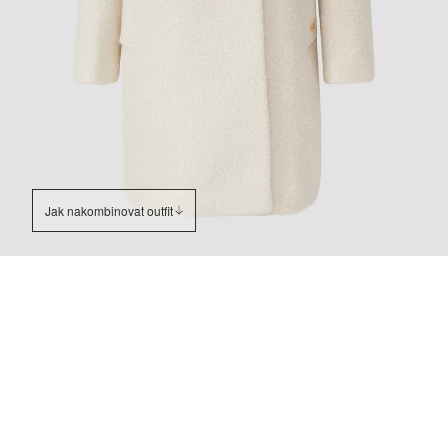
Jak nakombinovat outfit