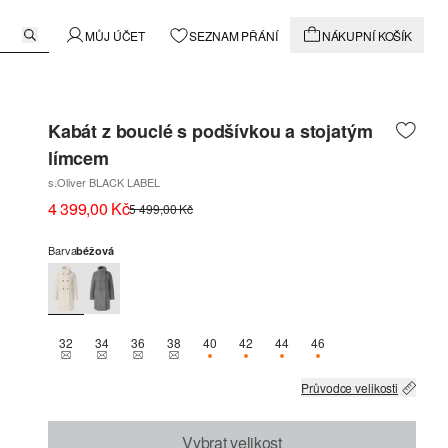
MŮJ ÚČET
SEZNAM PŘÁNÍ
NÁKUPNÍ KOŠÍK
Kabát z bouclé s podšívkou a stojatým
límcem
s.Oliver BLACK LABEL
4 399,00 Kč
5 499,00 Kč
Barva
béžová
32
34
36
38
40
42
44
46
THIS SIZE IS CURRENTLY OUT OF STOCK
THIS SIZE IS CURRENTLY OUT OF STOCK
THIS SIZE IS CURRENTLY OUT OF STOCK
THIS SIZE IS CURRENTLY OUT OF STOCK
K DISPOZICI POUZE 1
K DISPOZICI POUZE 3
K DISPOZICI POUZE 2
K DISPOZICI POUZE 2
Průvodce velikosti
Vybrat velikost