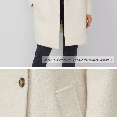
Model/ka je vysoký/á 177 cm a má na sobě velikost 36