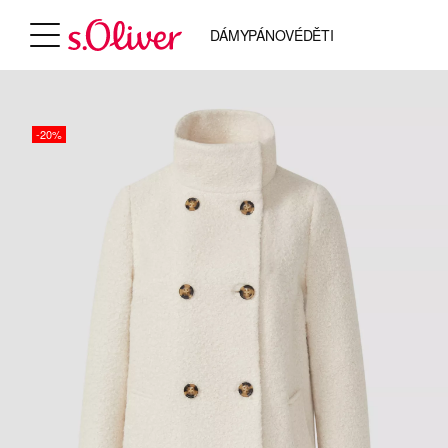
DÁMY
PÁNOVÉ
DĚTI
-20%