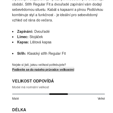
období. Střih Regular Fit a dvouřadé zapínání vám dodají
sebevědomou siluetu. Kabát s kapsami a plnou Podšívkou
kombinuje styl a funkčnost - je ideální pro sebevědomý
vzhled od rána do večera.
Zapínání:
Dvouřadé
Límec:
Stojáček
Kapsa:
Lištová kapsa
Střih:
Klasický střih Regular Fit
Nejste si jisti, jakou velikost potřebujete?
Podívejte se do našeho průvodce velikostmi
VELIKOST ODPOVÍDÁ
Model má normální velikost
Malé
Velké
DÉLKA