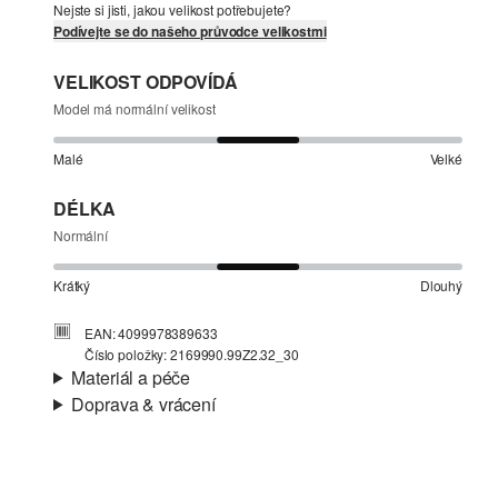
Nejste si jisti, jakou velikost potřebujete?
Podívejte se do našeho průvodce velikostmi
VELIKOST ODPOVÍDÁ
Model má normální velikost
Malé
Velké
DÉLKA
Normální
Krátký
Dlouhý
EAN: 4099978389633
Číslo položky: 2169990.99Z2.32_30
Materiál a péče
Doprava & vrácení
Materiál:
Denim (džínovina)
Informace o přepravě
Charakteristika:
Měkké
Materiál:
Směs s bavlnou
Vaše objednávka bude odeslána do 4-8 pracovních dnů