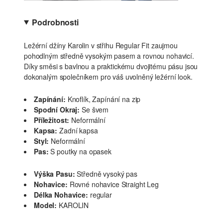
Podrobnosti
Ležérní džíny Karolin v střihu Regular Fit zaujmou
pohodlným středně vysokým pasem a rovnou nohavicí.
Díky směsi s bavlnou a praktickému dvojitému pásu jsou
dokonalým společníkem pro váš uvolněný ležérní look.
Zapínání:
Knoflík, Zapínání na zip
Spodní Okraj:
Se švem
Příležitost:
Neformální
Kapsa:
Zadní kapsa
Styl:
Neformální
Pas:
S poutky na opasek
Výška Pasu:
Středně vysoký pas
Nohavice:
Rovné nohavice Straight Leg
Délka Nohavice:
regular
Model:
KAROLIN