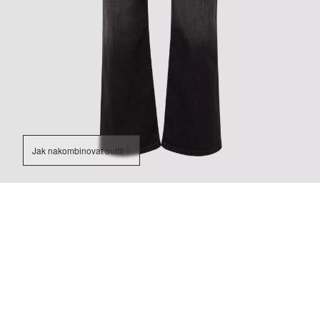
Jak nakombinovat outfit