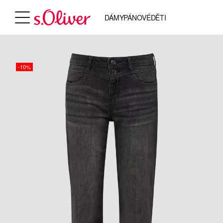
DÁMY
PÁNOVÉ
DĚTI
-10%