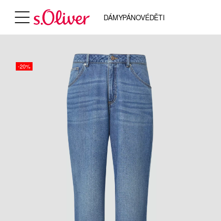
DÁMY
PÁNOVÉ
DĚTI
-20%