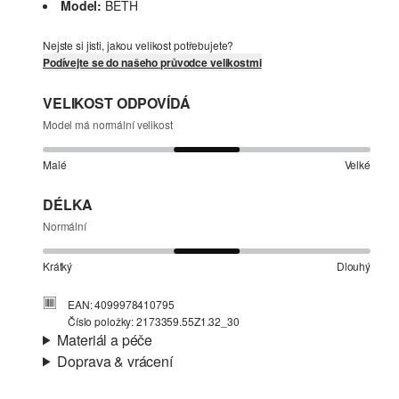
Model:
BETH
Nejste si jisti, jakou velikost potřebujete?
Podívejte se do našeho průvodce velikostmi
VELIKOST ODPOVÍDÁ
Model má normální velikost
Malé
Velké
DÉLKA
Normální
Krátký
Dlouhý
EAN: 4099978410795
Číslo položky: 2173359.55Z1.32_30
Materiál a péče
Doprava & vrácení
Materiál:
Denim (džínovina)
Informace o přepravě
Charakteristika:
Měkké, Splývavé, Hebké