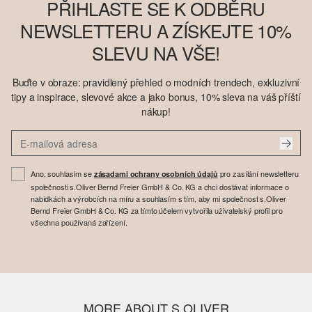
PŘIHLASTE SE K ODBĚRU
NEWSLETTERU A ZÍSKEJTE 10%
SLEVU NA VŠE!
Buďte v obraze: pravidlený přehled o modních trendech, exkluzivní
tipy a inspirace, slevové akce a jako bonus, 10% sleva na váš příští
nákup!
Ano, souhlasím se
pro zasílání newsletteru
zásadami ochrany osobních údajů
společnosti s.Oliver Bernd Freier GmbH & Co. KG a chci dostávat informace o
nabídkách a výrobcích na míru a souhlasím s tím, aby mi společnost s.Oliver
Bernd Freier GmbH & Co. KG za tímto účelem vytvořila uživatelský profil pro
všechna používaná zařízení.
MORE ABOUT S.OLIVER