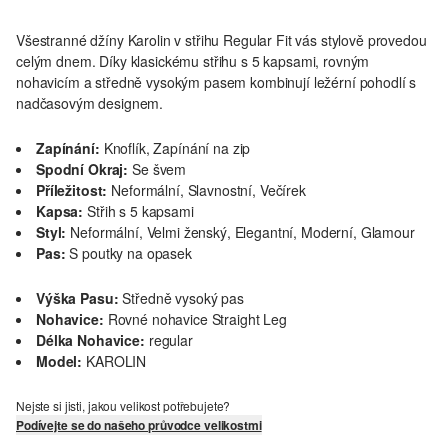
Všestranné džíny Karolin v střihu Regular Fit vás stylově provedou
celým dnem. Díky klasickému střihu s 5 kapsami, rovným
nohavicím a středně vysokým pasem kombinují ležérní pohodlí s
nadčasovým designem.
Zapínání:
Knoflík, Zapínání na zip
Spodní Okraj:
Se švem
Příležitost:
Neformální, Slavnostní, Večírek
Kapsa:
Střih s 5 kapsami
Styl:
Neformální, Velmi ženský, Elegantní, Moderní, Glamour
Pas:
S poutky na opasek
Výška Pasu:
Středně vysoký pas
Nohavice:
Rovné nohavice Straight Leg
Délka Nohavice:
regular
Model:
KAROLIN
Nejste si jisti, jakou velikost potřebujete?
Podívejte se do našeho průvodce velikostmi