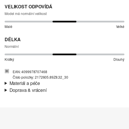
VELIKOST ODPOVÍDÁ
Model má normální velikost
Malé
Velké
DÉLKA
Normální
Krátký
Dlouhý
EAN: 4099978707468
Číslo položky: 2172605.89Z8.32_30
Materiál a péče
Doprava & vrácení
Materiál:
Denim (džínovina)
Informace o přepravě
Charakteristika:
Mírně elastické
Materiál:
Směs s bavlnou
Vaše objednávka bude odeslána do 4-8 pracovních dnů
prostřednictvím společnosti Česká pošta. Náklady na dopravu pro
standardní doručení jsou 119,00 Kč .