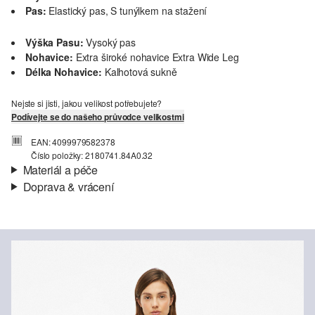
Pas:
Elastický pas, S tunýlkem na stažení
Výška Pasu:
Vysoký pas
Nohavice:
Extra široké nohavice Extra Wide Leg
Délka Nohavice:
Kalhotová sukně
Nejste si jisti, jakou velikost potřebujete?
Podívejte se do našeho průvodce velikostmi
EAN: 4099979582378
Číslo položky: 2180741.84A0.32
Materiál a péče
Doprava & vrácení
Materiál:
Tkanina
Informace o přepravě
Charakteristika:
Splývavé
Materiál:
Směs s viskózou
Vaše objednávka bude odeslána do 4-8 pracovních dnů
prostřednictvím společnosti Česká pošta. Náklady na dopravu pro
standardní doručení jsou 119,00 Kč .
Vrácení zboží