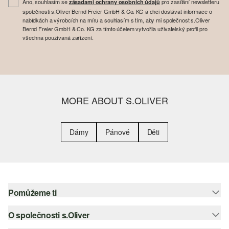
Ano, souhlasím se
pro zasílání newsletteru
zásadami ochrany osobních údajů
společnosti s.Oliver Bernd Freier GmbH & Co. KG a chci dostávat informace o
nabídkách a výrobcích na míru a souhlasím s tím, aby mi společnost s.Oliver
Bernd Freier GmbH & Co. KG za tímto účelem vytvořila uživatelský profil pro
všechna používaná zařízení.
MORE ABOUT S.OLIVER
Dámy
Pánové
Děti
Pomůžeme ti
O společnosti s.Oliver
Nápověda – často kladené otázky