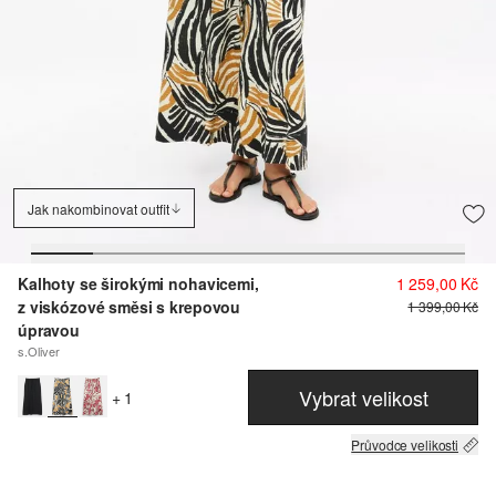
Jak nakombinovat outfit
Kalhoty se širokými nohavicemi,
1 259,00 Kč
z viskózové směsi s krepovou
1 399,00 Kč
úpravou
s.Oliver
Vybrat velikost
+ 1
Průvodce velikosti