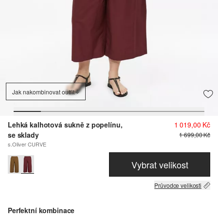
Jak nakombinovat outfit
Lehká kalhotová sukně z popelínu,
1 019,00 Kč
se sklady
1 699,00 Kč
s.Oliver CURVE
Vybrat velikost
Průvodce velikosti
Perfektní kombinace