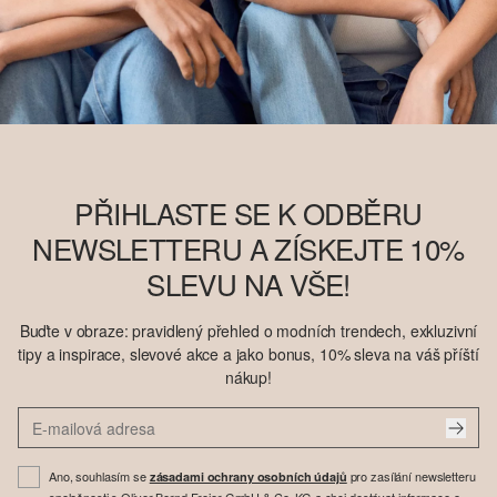
PŘIHLASTE SE K ODBĚRU
NEWSLETTERU A ZÍSKEJTE 10%
SLEVU NA VŠE!
Buďte v obraze: pravidlený přehled o modních trendech, exkluzivní
tipy a inspirace, slevové akce a jako bonus, 10% sleva na váš příští
nákup!
Ano, souhlasím se
pro zasílání newsletteru
zásadami ochrany osobních údajů