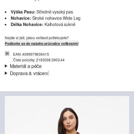
Výška Pasu:
Středně vysoký pas
Nohavice:
Široké nohavice Wide Leg
Délka Nohavice:
Kalhotová sukně
Nejste si jisti, jakou velikost potřebujete?
Podívejte se do našeho průvodce velikostmi
EAN: 4099979636415
Číslo položky: 2183038.3903.44
Materiál a péče
Doprava & vrácení
Materiál:
Popelín
Informace o přepravě
Charakteristika:
Lehké
Materiál:
Směs s bavlnou
Vaše objednávka bude odeslána do 4-8 pracovních dnů
prostřednictvím společnosti Česká pošta. Náklady na dopravu pro
standardní doručení jsou 119,00 Kč .
Vrácení zboží