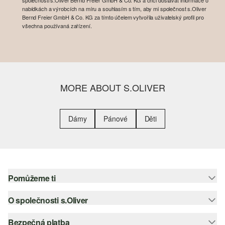
společnosti s.Oliver Bernd Freier GmbH & Co. KG a chci dostávat informace o
nabídkách a výrobcích na míru a souhlasím s tím, aby mi společnost s.Oliver
Bernd Freier GmbH & Co. KG za tímto účelem vytvořila uživatelský profil pro
všechna používaná zařízení.
MORE ABOUT S.OLIVER
Dámy
Pánové
Děti
Pomůžeme ti
O společnosti s.Oliver
Nápověda – často kladené otázky
Nápověda k velikostem
Bezpečná platba
Newsletter