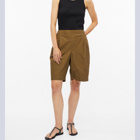
Nesušit v sušičce
Šetrné praní v pračce na 30 °
Nežehlit při vysoké teplotě
Nelze chemicky čistit