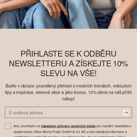
PŘIHLASTE SE K ODBĚRU
NEWSLETTERU A ZÍSKEJTE 10%
SLEVU NA VŠE!
Buďte v obraze: pravidlený přehled o modních trendech, exkluzivní
tipy a inspirace, slevové akce a jako bonus, 10% sleva na váš příští
nákup!
Ano, souhlasím se
pro zasílání newsletteru
zásadami ochrany osobních údajů
společnosti s.Oliver Bernd Freier GmbH & Co. KG a chci dostávat informace o
nabídkách a výrobcích na míru a souhlasím s tím, aby mi společnost s.Oliver