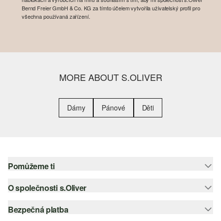
Bernd Freier GmbH & Co. KG za tímto účelem vytvořila uživatelský profil pro
všechna používaná zařízení.
MORE ABOUT S.OLIVER
Dámy
Pánové
Děti
Pomůžeme ti
O společnosti s.Oliver
Nápověda – často kladené otázky
Nápověda k velikostem
Bezpečná platba
Newsletter