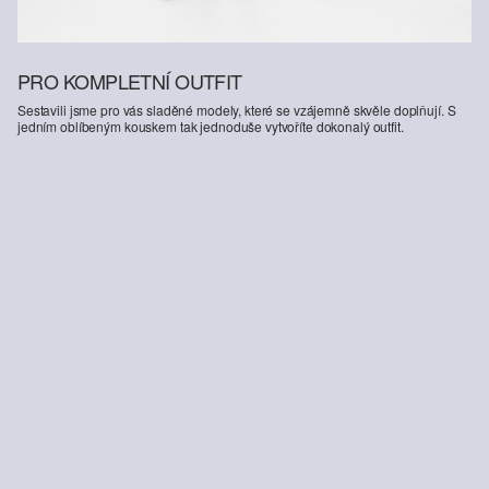
PRO KOMPLETNÍ OUTFIT
Sestavili jsme pro vás sladěné modely, které se vzájemně skvěle doplňují. S
jedním oblíbeným kouskem tak jednoduše vytvoříte dokonalý outfit.
-26%
Žebrovaný top s úzkým střihem Slim Fit s Výšivkou