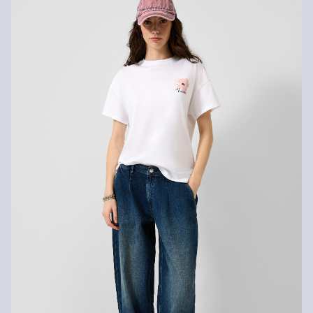
standardní doručení jsou 119,00 Kč .
Vrácení zboží
Své zboží nám můžete bezplatně vrátit do 14 dnů.
Nelze bělit chlórem
Nesušit v sušičce
Nežehlit při vysoké teplotě
Nelze chemicky čistit
Praní v pračce na 30 °