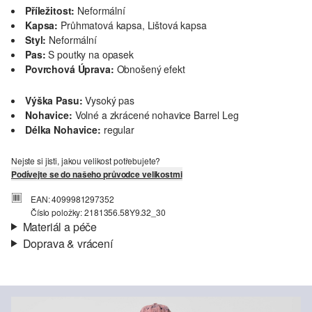
Příležitost:
Neformální
Kapsa:
Průhmatová kapsa, Lištová kapsa
Styl:
Neformální
Pas:
S poutky na opasek
Povrchová Úprava:
Obnošený efekt
Výška Pasu:
Vysoký pas
Nohavice:
Volné a zkrácené nohavice Barrel Leg
Délka Nohavice:
regular
Nejste si jisti, jakou velikost potřebujete?
Podívejte se do našeho průvodce velikostmi
EAN: 4099981297352
Číslo položky: 2181356.58Y9.32_30
Materiál a péče
Doprava & vrácení
Materiál:
Denim (džínovina)
Informace o přepravě
Charakteristika:
Měkké, Lehké, Velmi kvalitní, Neelastické
Materiál:
Bavlna, Lyocell
Vaše objednávka bude odeslána do 4-8 pracovních dnů
prostřednictvím společnosti Česká pošta. Náklady na dopravu pro