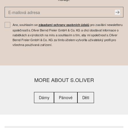
Ano, souhlasím se
pro zasílání newsletteru
zásadami ochrany osobních údajů
společnosti s.Oliver Bernd Freier GmbH & Co. KG a chci dostávat informace o
nabídkách a výrobcích na míru a souhlasím s tím, aby mi společnost s.Oliver
Bernd Freier GmbH & Co. KG za tímto účelem vytvořila uživatelský profil pro
všechna používaná zařízení.
MORE ABOUT S.OLIVER
Dámy
Pánové
Děti