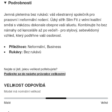
Podrobnosti
Jemná pletenina bez rukávů: váš všestranný společník pro
pracovní i neformální nošení. Úzký střih Slim Fit z velmi kvalitní
směsi s viskózou dokonale obepne vaši siluetu. Kombinujte ho bez
námahy od kanceláře až po večeři - pro stylový, sebevědomý
vzhled, který podtrhne vaši osobnost.
Příležitost:
Neformální, Business
Rukávy:
Bez rukávů
Nejste si jisti, jakou velikost potřebujete?
Podívejte se do našeho průvodce velikostmi
VELIKOST ODPOVÍDÁ
Model má normální velikost
Malé
Velké