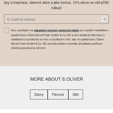
tipy a inspirace, slevové akce a jako bonus, 10% sleva na váš příští
nákup!
Ano, souhlasím se
pro zasílání newsletteru
zásadami ochrany osobních údajů
společnosti s.Oliver Bernd Freier GmbH & Co. KG a chci dostávat informace o
nabídkách a výrobcích na míru a souhlasím s tím, aby mi společnost s.Oliver
Bernd Freier GmbH & Co. KG za tímto účelem vytvořila uživatelský profil pro
všechna používaná zařízení.
MORE ABOUT S.OLIVER
Dámy
Pánové
Děti