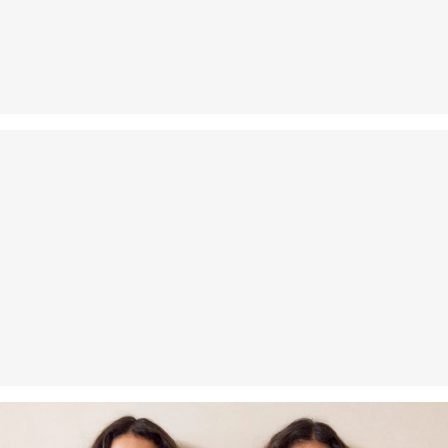
Své zboží nám můžete bezplatně vrátit do 14 dnů.
Nelze bělit chlórem
Nesušit v sušičce
Šetrné praní v pračce na 30 °
Nežehlit při vysoké teplotě
Nelze chemicky čistit
Bio vlákna
Používáním bio vláken podporujeme získávání přírodních vláken z
kontrolovaného ekologického pěstování.
Organická bavlna: Tento výrobek obsahuje organickou bavlnu.
V organickém zemědělství se nepoužívají chemická hnojiva ani
pesticidy. Podporujeme tak zdravý stav půdy a pomáháme snižovat
spotřebu vody.