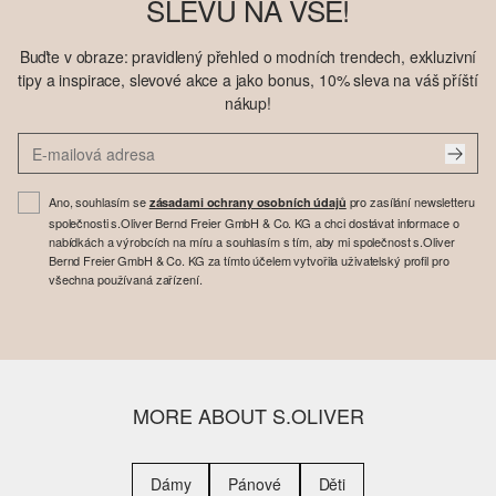
SLEVU NA VŠE!
Buďte v obraze: pravidlený přehled o modních trendech, exkluzivní
tipy a inspirace, slevové akce a jako bonus, 10% sleva na váš příští
nákup!
Ano, souhlasím se
pro zasílání newsletteru
zásadami ochrany osobních údajů
společnosti s.Oliver Bernd Freier GmbH & Co. KG a chci dostávat informace o
nabídkách a výrobcích na míru a souhlasím s tím, aby mi společnost s.Oliver
Bernd Freier GmbH & Co. KG za tímto účelem vytvořila uživatelský profil pro
všechna používaná zařízení.
MORE ABOUT S.OLIVER
Dámy
Pánové
Děti