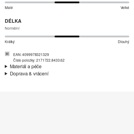
Malé
Velké
DÉLKA
Normální
Krátký
Dlouhý
EAN: 4099978321329
Číslo položky: 2171722.8433.62
Materiál a péče
Doprava & vrácení
Materiál:
Teplákovina
Informace o přepravě
Charakteristika:
Kartáčované, Měkké, Uvnitř měkké
a hřejivé
Vaše objednávka bude odeslána do 4-8 pracovních dnů
Materiál:
Směs s bavlnou
prostřednictvím společnosti Česká pošta. Náklady na dopravu pro
standardní doručení jsou 119,00 Kč .
Vrácení zboží