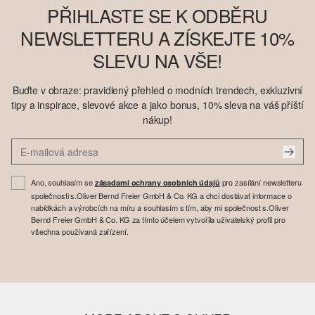
PŘIHLASTE SE K ODBĚRU
NEWSLETTERU A ZÍSKEJTE 10%
SLEVU NA VŠE!
Buďte v obraze: pravidlený přehled o modních trendech, exkluzivní
tipy a inspirace, slevové akce a jako bonus, 10% sleva na váš příští
nákup!
Ano, souhlasím se
pro zasílání newsletteru
zásadami ochrany osobních údajů
společnosti s.Oliver Bernd Freier GmbH & Co. KG a chci dostávat informace o
nabídkách a výrobcích na míru a souhlasím s tím, aby mi společnost s.Oliver
Bernd Freier GmbH & Co. KG za tímto účelem vytvořila uživatelský profil pro
všechna používaná zařízení.