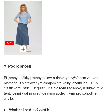
-50%
Podrobnosti
Příjemný, měkký pletený pulovr s klasickým výstřihem ve tvaru
písmene U a srolovaným okrajem pro volný ležérní look. Díky
elastickému střihu Regular Fit a hřejivým raglánovým rukávům je
tento velmi kvalitní svetr ideálním společníkem pro pohodlné
chvíle.
Výstřih:
Lodičkový výstřih