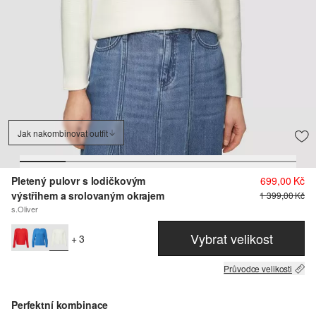
Jak nakombinovat outfit
Pletený pulovr s lodičkovým
699,00 Kč
výstřihem a srolovaným okrajem
1 399,00 Kč
s.Oliver
Vybrat velikost
+ 3
Průvodce velikosti
Perfektní kombinace