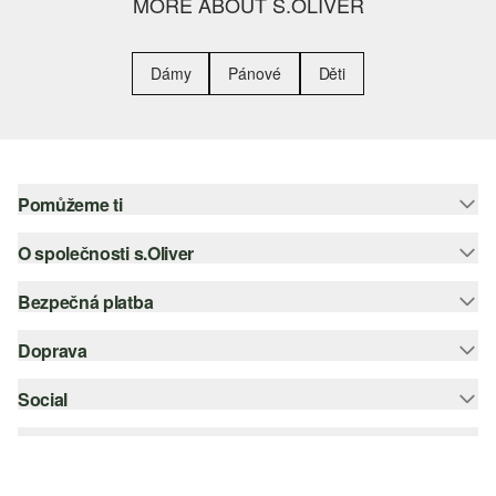
MORE ABOUT S.OLIVER
Dámy
Pánové
Děti
Pomůžeme ti
O společnosti s.Oliver
Nápověda – často kladené otázky
Nápověda k velikostem
Bezpečná platba
Newsletter
Vrácení zboží
s.Oliver Group
Doprava
Platební karta
Nejlepší kategorie
Kariéra
PayPal
Social
Česká pošta
Wish list
Klarna
instagram
Udržitelnost
Dobírka
facebook
Seznam prodejen