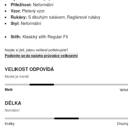
Příležitost:
Neformální
Vzor:
Pletený vzor
Rukávy:
S dlouhým rukávem, Raglánové rukávy
Styl:
Neformální
Střih:
Klasický střih Regular Fit
Nejste si jisti, jakou velikost potřebujete?
Podívejte se do našeho průvodce velikostmi
VELIKOST ODPOVÍDÁ
Model je menší
Malé
Velké
DÉLKA
Normální
Krátký
Dlouhý