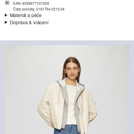
EAN: 4099977107429
Číslo položky: 2161754.0210.34
Materiál a péče
Doprava & vrácení
Materiál:
Pletené modely
Informace o přepravě
Charakteristika:
Měkké, Hřejivé, Jemné, Elastické, Uvnitř
měkké a hřejivé, Hladké, Velmi kvalitní
Vaše objednávka bude odeslána do 4-8 pracovních dnů
Materiál:
Směs s bavlnou
prostřednictvím společnosti Česká pošta. Náklady na dopravu pro
standardní doručení jsou 119,00 Kč .
Vrácení zboží
Své zboží nám můžete bezplatně vrátit do 14 dnů.
Nelze bělit chlórem
Nesušit v sušičce
Šetrné praní v pračce na 30 °
Nežehlit při vysoké teplotě
Nelze chemicky čistit