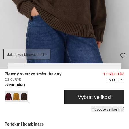
Jak nakombinovat outfit
Pletený svetr ze směsi bavlny
1 069,00 Kč
QS CURVE
1 699,00 Kč
VYPRODÁNO
Vybrat velikost
Průvodce velikosti
Perfektní kombinace