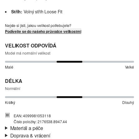
Střih:
Volný střih Loose Fit
Nejste si jisti, jakou velikost potřebujete?
Podívejte se do našeho průvodce velikostmi
VELIKOST ODPOVÍDÁ
Model má normální velikost
Malé
Velké
DÉLKA
Normální
Krátký
Dlouhý
EAN: 4099981053118
Číslo položky: 2176538.8947.44
Materiál a péče
Doprava & vrácení