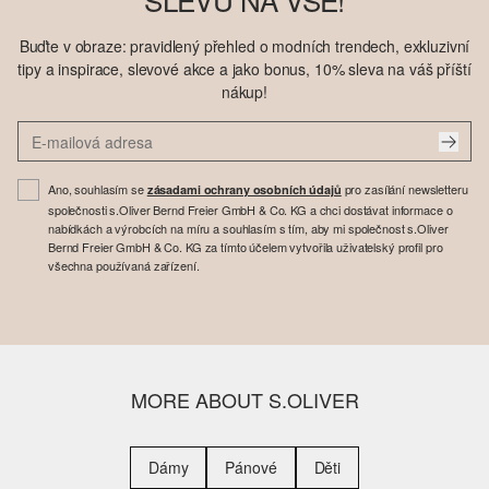
Buďte v obraze: pravidlený přehled o modních trendech, exkluzivní
tipy a inspirace, slevové akce a jako bonus, 10% sleva na váš příští
nákup!
Ano, souhlasím se
pro zasílání newsletteru
zásadami ochrany osobních údajů
společnosti s.Oliver Bernd Freier GmbH & Co. KG a chci dostávat informace o
nabídkách a výrobcích na míru a souhlasím s tím, aby mi společnost s.Oliver
Bernd Freier GmbH & Co. KG za tímto účelem vytvořila uživatelský profil pro
všechna používaná zařízení.
MORE ABOUT S.OLIVER
Dámy
Pánové
Děti