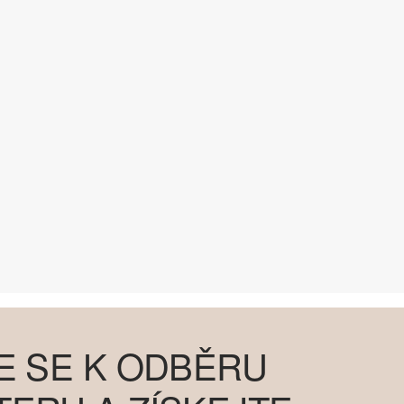
E SE K ODBĚRU