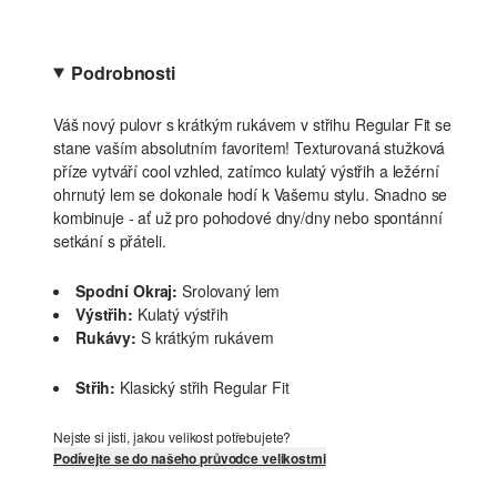
Podrobnosti
Váš nový pulovr s krátkým rukávem v střihu Regular Fit se
stane vaším absolutním favoritem! Texturovaná stužková
příze vytváří cool vzhled, zatímco kulatý výstřih a ležérní
ohrnutý lem se dokonale hodí k Vašemu stylu. Snadno se
kombinuje - ať už pro pohodové dny/dny nebo spontánní
setkání s přáteli.
Spodní Okraj:
Srolovaný lem
Výstřih:
Kulatý výstřih
Rukávy:
S krátkým rukávem
Střih:
Klasický střih Regular Fit
Nejste si jisti, jakou velikost potřebujete?
Podívejte se do našeho průvodce velikostmi