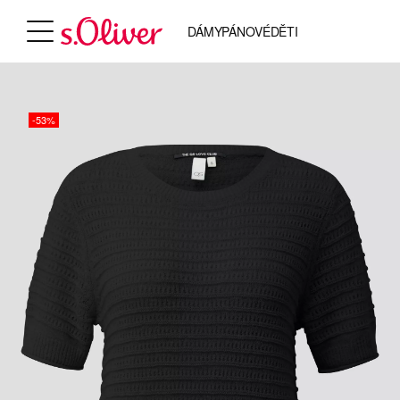
DÁMY
PÁNOVÉ
DĚTI
-53%