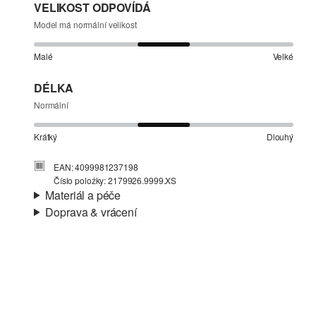
VELIKOST ODPOVÍDÁ
Model má normální velikost
Malé
Velké
DÉLKA
Normální
Krátký
Dlouhý
EAN: 4099981237198
Číslo položky: 2179926.9999.XS
Materiál a péče
Doprava & vrácení
Materiál:
Pletené modely
Informace o přepravě
Materiál:
směs s polyakrylem
Vaše objednávka bude odeslána do 4-8 pracovních dnů
prostřednictvím společnosti Česká pošta. Náklady na
dopravu pro standardní doručení jsou 119,00 Kč .