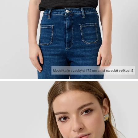
Model/ka je vysoký/á 175 cm a má na sobě velikost S