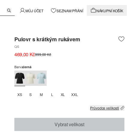
MŮJ ÚČET
SEZNAM PŘÁNÍ
NÁKUPNÍ KOŠÍK
Pulovr s krátkým rukávem
QS
469,00 Kč
999,00 Kč
Barva
černá
XS
S
M
L
XL
XXL
Průvodce velikosti
Vybrat velikost