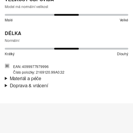
Model má normální velikost
Malé
Velké
DÉLKA
Normální
Krátký
Dlouhý
EAN: 4099977979996
Číslo položky: 2169120.99A0.32
Materiál a péče
Doprava & vrácení
Charakteristika:
Strukturované, Splývavé
Informace o přepravě
Materiál:
Směs s viskózou
Vaše objednávka bude odeslána do 4-8 pracovních dnů
prostřednictvím společnosti Česká pošta. Náklady na dopravu pro
standardní doručení jsou 119,00 Kč .