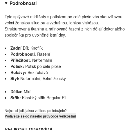
Podrobnosti
Tyto splývavé midi šaty s potiskem po celé ploše vás okouzlí svou
velmi ženskou siluetou a vzdušnou, lehkou viskózou.
Strukturovaná tkanina a rafinované řasení z nich dělají dokonalého
společníka pro uvolněné letní dny.
Zadní Díl:
Knoflík
Podrobnosti:
Řasení
Příležitost:
Neformální
Potisk:
Potisk po celé ploše
Rukávy:
Bez rukávů
Styl:
Neformální, Velmi ženský
Délka:
Midi
Střih:
Klasický střih Regular Fit
Nejste si jisti, jakou velikost potřebujete?
Podívejte se do našeho průvodce velikostmi
VELIKOST ODPOVÍDÁ