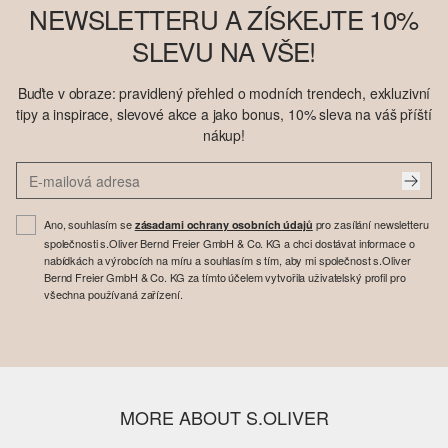
NEWSLETTERU A ZÍSKEJTE 10%
SLEVU NA VŠE!
Buďte v obraze: pravidlený přehled o modních trendech, exkluzivní
tipy a inspirace, slevové akce a jako bonus, 10% sleva na váš příští
nákup!
Ano, souhlasím se
pro zasílání newsletteru
zásadami ochrany osobních údajů
společnosti s.Oliver Bernd Freier GmbH & Co. KG a chci dostávat informace o
nabídkách a výrobcích na míru a souhlasím s tím, aby mi společnost s.Oliver
Bernd Freier GmbH & Co. KG za tímto účelem vytvořila uživatelský profil pro
všechna používaná zařízení.
MORE ABOUT S.OLIVER