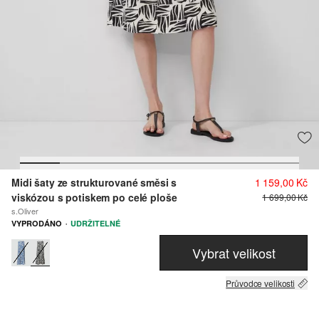
Midi šaty ze strukturované směsi s
1 159,00 Kč
viskózou s potiskem po celé ploše
1 699,00 Kč
s.Oliver
·
VYPRODÁNO
UDRŽITELNÉ
Vybrat velikost
Průvodce velikosti