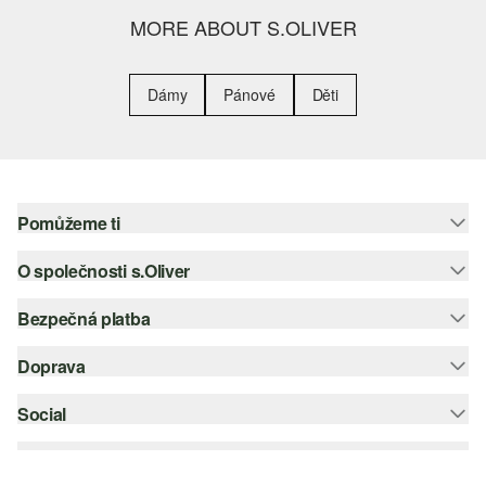
MORE ABOUT S.OLIVER
Dámy
Pánové
Děti
Pomůžeme ti
O společnosti s.Oliver
Nápověda – často kladené otázky
Nápověda k velikostem
Bezpečná platba
Newsletter
Vrácení zboží
s.Oliver Group
Doprava
Platební karta
Nejlepší kategorie
Kariéra
PayPal
Social
Česká pošta
Wish list
Klarna
instagram
Udržitelnost
Dobírka