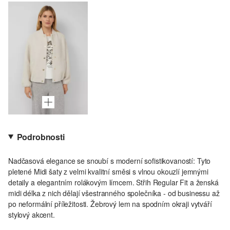
Podrobnosti
Nadčasová elegance se snoubí s moderní sofistikovaností: Tyto
pletené Midi šaty z velmi kvalitní směsi s vlnou okouzlí jemnými
detaily a elegantním rolákovým límcem. Střih Regular Fit a ženská
midi délka z nich dělají všestranného společníka - od businessu až
po neformální příležitosti. Žebrový lem na spodním okraji vytváří
stylový akcent.