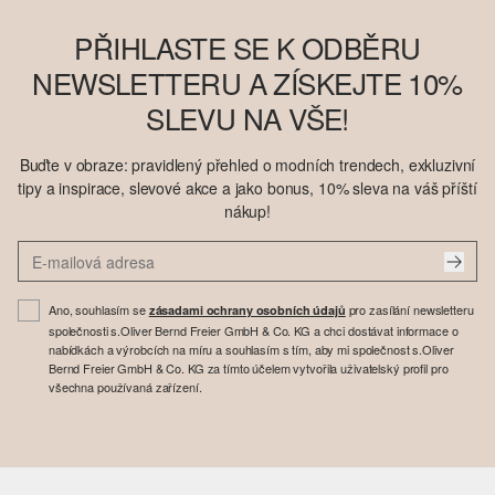
PŘIHLASTE SE K ODBĚRU
NEWSLETTERU A ZÍSKEJTE 10%
SLEVU NA VŠE!
Buďte v obraze: pravidlený přehled o modních trendech, exkluzivní
tipy a inspirace, slevové akce a jako bonus, 10% sleva na váš příští
nákup!
Ano, souhlasím se
pro zasílání newsletteru
zásadami ochrany osobních údajů
společnosti s.Oliver Bernd Freier GmbH & Co. KG a chci dostávat informace o
nabídkách a výrobcích na míru a souhlasím s tím, aby mi společnost s.Oliver
Bernd Freier GmbH & Co. KG za tímto účelem vytvořila uživatelský profil pro
všechna používaná zařízení.