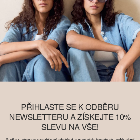
PŘIHLASTE SE K ODBĚRU
NEWSLETTERU A ZÍSKEJTE 10%
SLEVU NA VŠE!
Buďte v obraze: pravidlený přehled o modních trendech, exkluzivní