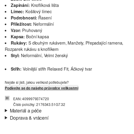
Zapínání:
Knoflíková lišta
Límec:
Košilový límec
Podrobnosti:
Řasení
Příležitost:
Neformální
Vzor:
Pruhovaný
Kapsa:
Boční kapsa
Rukávy:
S dlouhým rukávem, Manžety, Přepadající ramena,
Rozparek rukávu s knoflíkem
Styl:
Neformální, Velmi ženský
Střih:
Volnější střih Relaxed Fit, Áčkový tvar
Nejste si jisti, jakou velikost potřebujete?
Podívejte se do našeho průvodce velikostmi
EAN: 4099979374720
Číslo položky: 2176343.51G7.32
Materiál a péče
Doprava & vrácení
Materiál:
Popelín
Informace o přepravě
Materiál:
Bavlna