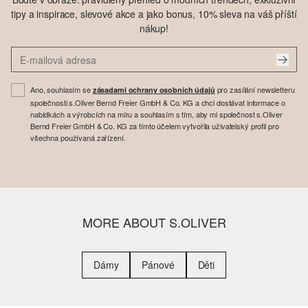
tipy a inspirace, slevové akce a jako bonus, 10% sleva na váš příští
nákup!
Ano, souhlasím se
pro zasílání newsletteru
zásadami ochrany osobních údajů
společnosti s.Oliver Bernd Freier GmbH & Co. KG a chci dostávat informace o
nabídkách a výrobcích na míru a souhlasím s tím, aby mi společnost s.Oliver
Bernd Freier GmbH & Co. KG za tímto účelem vytvořila uživatelský profil pro
všechna používaná zařízení.
MORE ABOUT S.OLIVER
Dámy
Pánové
Děti