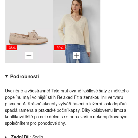
-36%
-50%
Podrobnosti
Uvolněné a všestranné! Tyto pruhované košilové šaty z měkkého
popelínu mají volnější střih Relaxed Fit a ženskou linii ve tvaru
písmene A. Krásné akcenty vytváří řasení a ležérní look doplňují
spadlá ramena a praktické boční kapsy. Díky košilovému límci a
knoflíkové liště po celé délce se stanou vaším nekomplikovaným
společníkem pro pohodové dny.
Zadní Díl:
Sedlo