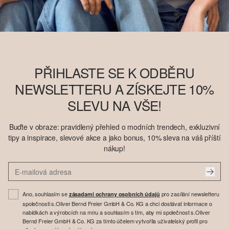
PŘIHLASTE SE K ODBĚRU
NEWSLETTERU A ZÍSKEJTE 10%
SLEVU NA VŠE!
Buďte v obraze: pravidlený přehled o modních trendech, exkluzivní
tipy a inspirace, slevové akce a jako bonus, 10% sleva na váš příští
nákup!
Ano, souhlasím se
pro zasílání newsletteru
zásadami ochrany osobních údajů
společnosti s.Oliver Bernd Freier GmbH & Co. KG a chci dostávat informace o
nabídkách a výrobcích na míru a souhlasím s tím, aby mi společnost s.Oliver
Bernd Freier GmbH & Co. KG za tímto účelem vytvořila uživatelský profil pro