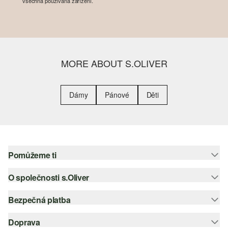
všechna používaná zařízení.
MORE ABOUT S.OLIVER
Dámy
Pánové
Děti
Pomůžeme ti
O společnosti s.Oliver
Nápověda – často kladené otázky
Nápověda k velikostem
Bezpečná platba
Newsletter
Vrácení zboží
s.Oliver Group
Doprava
Platební karta