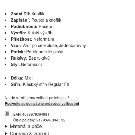
Zadní Díl:
Knoflík
Zapínání:
Poutko a knoflík
Podrobnosti:
Řasení
Výstřih:
Kulatý výstřih
Příležitost:
Neformální
Vzor:
Vzor po celé ploše, Jednobarevný
Potisk:
Potisk po celé ploše
Rukávy:
Bez rukávů
Styl:
Neformální
Délka:
Midi
Střih:
Klasický střih Regular Fit
Nejste si jisti, jakou velikost potřebujete?
Podívejte se do našeho průvodce velikostmi
EAN: 4099979364981
Číslo položky: 2179394.39A5.32
Materiál a péče
Doprava & vrácení