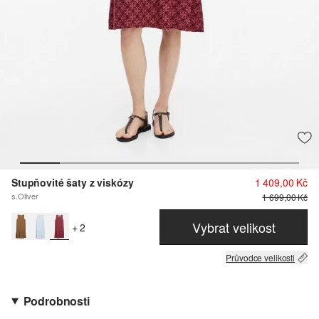
Stupňovité šaty z viskózy
1 409,00 Kč
s.Oliver
1 699,00 Kč
Vybrat velikost
+ 2
Průvodce velikosti
Podrobnosti