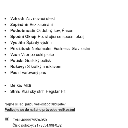
Vzhled:
Zavinovací efekt
Zapínání:
Bez zapínání
Podrobnosti:
Ozdobný šev, Řasení
Spodní Okraj:
Rozšiřující se spodní okraj
Výstřih:
Špičatý výstřih
Příležitost:
Neformální, Business, Slavnostní
Vzor:
Vzor po celé ploše
Potisk:
Grafický potisk
Rukávy:
S krátkým rukávem
Pas:
Tvarovaný pas
Délka:
Midi
Střih:
Klasický střih Regular Fit
Nejste si jisti, jakou velikost potřebujete?
Podívejte se do našeho průvodce velikostmi
EAN: 4099979594050
Číslo položky: 2178054.99F0.32