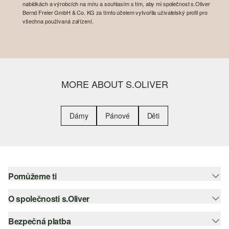
nabídkách a výrobcích na míru a souhlasím s tím, aby mi společnost s.Oliver
Bernd Freier GmbH & Co. KG za tímto účelem vytvořila uživatelský profil pro
všechna používaná zařízení.
MORE ABOUT S.OLIVER
Dámy
Pánové
Děti
Pomůžeme ti
O společnosti s.Oliver
Nápověda – často kladené otázky
Nápověda k velikostem
Bezpečná platba
Newsletter