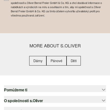
společnosti s.Oliver Bernd Freier GmbH & Co. KG a chci dostávat informace o
nabídkách a výrobcích na míru a souhlasím s tím, aby mi společnost s.Oliver
Bernd Freier GmbH & Co. KG za tímto účelem vytvořila uživatelský profil pro
všechna používaná zařízení.
MORE ABOUT S.OLIVER
Dámy
Pánové
Děti
Pomůžeme ti
O společnosti s.Oliver
Nápověda – často kladené otázky
Nápověda k velikostem