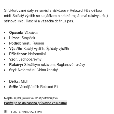
Strukturované šaty ze směsi s viskózou v Relaxed Fit s délkou
midi. Špičatý výstřih se stojáčkem a krátké raglánové rukávy určují
střihové linie. Řasení a vázačka definují pas.
Opasek:
Vázačka
Límec:
Stojáček
Podrobnosti:
Řasení
Výstřih:
Kulatý výstřih, Špičatý výstřih
Příležitost:
Neformální
Vzor:
Jednobarevný
Rukávy:
S krátkým rukávem, Raglánové rukávy
Styl:
Neformální, Velmi ženský
Délka:
Midi
Střih:
Volnější střih Relaxed Fit
Nejste si jisti, jakou velikost potřebujete?
Podívejte se do našeho průvodce velikostmi
EAN: 4099979574120