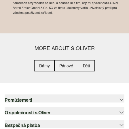
nabídkách a výrobcích na míru a souhlasím s tím, aby mi společnost s.Oliver
Bernd Freier GmbH & Co. KG za tímto účelem vytvořila uživatelský profil pro
všechna používaná zařízení.
MORE ABOUT S.OLIVER
Dámy
Pánové
Děti
Pomůžeme ti
O společnosti s.Oliver
Nápověda – často kladené otázky
Nápověda k velikostem
Bezpečná platba
Newsletter