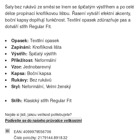
Šaty bez rukávů ze směsi se lnem se špičatým výstřihem a po celé
délce propínací knoflíkovou lištou. Řasení vytváří efektní akcenty,
boční kapsy doplňují funkčnost. Textilní opasek zdůrazňuje pas a
dotváří střih Regular Fit.
Opasek:
Textilní opasek
Zapínání:
Knoflíková lišta
Výstřih:
Špičatý výstřih
Příležitost:
Neformální
Vzor:
Jednobarevný
Kapsa:
Boční kapsa
Rukávy:
Bez rukávů
Styl:
Neformální, Velmi ženský
Střih:
Klasický střih Regular Fit
Nejste si jisti, jakou velikost potřebujete?
Podívejte se do našeho průvodce velikostmi
EAN: 4099979556706
Číslo položky: 2179144.8918.32