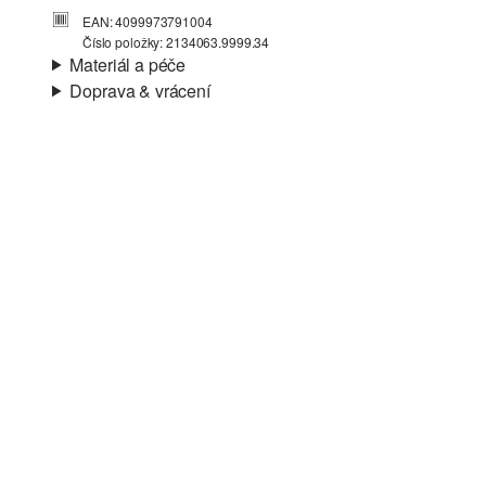
EAN: 4099973791004
Číslo položky: 2134063.9999.34
Materiál a péče
Doprava & vrácení
Materiál:
Tkanina
Informace o přepravě
Charakteristika:
Jemné
Podšívka:
Tkanina
Vaše objednávka bude odeslána do 4-8 pracovních dnů
Materiál:
Viskóza
prostřednictvím společnosti Česká pošta. Náklady na
dopravu pro standardní doručení jsou 119,00 Kč .
Vrácení zboží
Své zboží nám můžete bezplatně vrátit do 14 dnů.
Nelze bělit chlórem
Nesušit v sušičce
Šetrné praní v pračce na 30 °
Nežehlit při vysoké teplotě
Chemické čištění pomocí perchlorethylenu při
šetrném praní v pračce