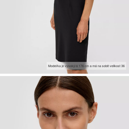
Model/ka je vysoký/á 176 cm a má na sobě velikost 36