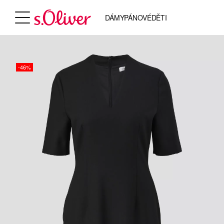
DÁMY
PÁNOVÉ
DĚTI
-46%