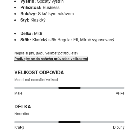
Výstřih:
Špičatý výstřih
Příležitost:
Business
Rukávy:
S krátkým rukávem
Styl:
Klasický
Délka:
Midi
Střih:
Klasický střih Regular Fit, Mírně vypasovaný
Nejste si jisti, jakou velikost potřebujete?
Podívejte se do našeho průvodce velikostmi
VELIKOST ODPOVÍDÁ
Model má normální velikost
Malé
Velké
DÉLKA
Normální
Krátký
Dlouhý