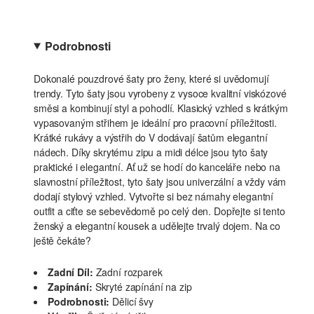
Podrobnosti
Dokonalé pouzdrové šaty pro ženy, které si uvědomují
trendy. Tyto šaty jsou vyrobeny z vysoce kvalitní viskózové
směsi a kombinují styl a pohodlí. Klasický vzhled s krátkým
vypasovaným střihem je ideální pro pracovní příležitosti.
Krátké rukávy a výstřih do V dodávají šatům elegantní
nádech. Díky skrytému zipu a midi délce jsou tyto šaty
praktické i elegantní. Ať už se hodí do kanceláře nebo na
slavnostní příležitost, tyto šaty jsou univerzální a vždy vám
dodají stylový vzhled. Vytvořte si bez námahy elegantní
outfit a ciťte se sebevědomě po celý den. Dopřejte si tento
ženský a elegantní kousek a udělejte trvalý dojem. Na co
ještě čekáte?
Zadní Díl:
Zadní rozparek
Zapínání:
Skryté zapínání na zip
Podrobnosti:
Dělicí švy