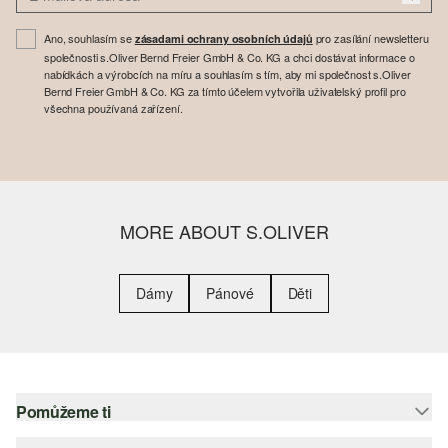
Ano, souhlasím se
pro zasílání newsletteru
zásadami ochrany osobních údajů
společnosti s.Oliver Bernd Freier GmbH & Co. KG a chci dostávat informace o
nabídkách a výrobcích na míru a souhlasím s tím, aby mi společnost s.Oliver
Bernd Freier GmbH & Co. KG za tímto účelem vytvořila uživatelský profil pro
všechna používaná zařízení.
MORE ABOUT S.OLIVER
Dámy
Pánové
Děti
Pomůžeme ti