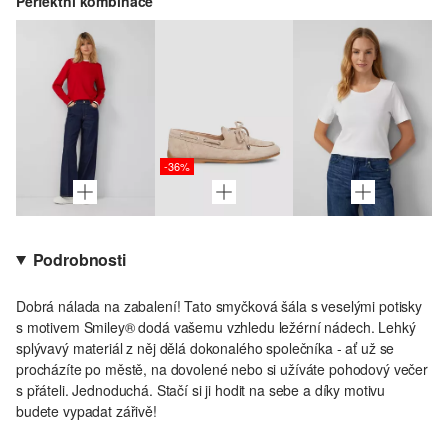
Perfektní kombinace
-36%
Podrobnosti
Dobrá nálada na zabalení! Tato smyčková šála s veselými potisky
s motivem Smiley® dodá vašemu vzhledu ležérní nádech. Lehký
splývavý materiál z něj dělá dokonalého společníka - ať už se
procházíte po městě, na dovolené nebo si užíváte pohodový večer
s přáteli. Jednoduchá. Stačí si ji hodit na sebe a díky motivu
budete vypadat zářivě!