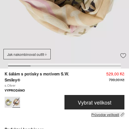
Jak nakombinovat outfit
K šálám s potisky s motivem S.W.
529,00 Kč
Smiley®
799,00 Kč
s.Oliver
VYPRODÁNO
Vybrat velikost
Průvodce velikosti