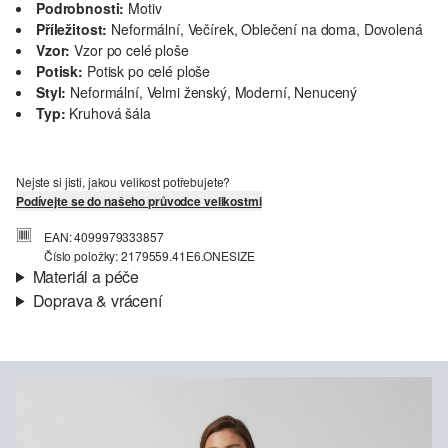
Podrobnosti:
Motiv
Příležitost:
Neformální, Večírek, Oblečení na doma, Dovolená
Vzor:
Vzor po celé ploše
Potisk:
Potisk po celé ploše
Styl:
Neformální, Velmi ženský, Moderní, Nenucený
Typ:
Kruhová šála
Nejste si jisti, jakou velikost potřebujete?
Podívejte se do našeho průvodce velikostmi
EAN: 4099979333857
Číslo položky: 2179559.41E6.ONESIZE
Materiál a péče
Doprava & vrácení
Materiál:
Tkanina
Informace o přepravě
Charakteristika:
Splývavé, Jemné, Lehké
Materiál:
Polyester
Vaše objednávka bude odeslána do 4-8 pracovních dnů
prostřednictvím společnosti Česká pošta. Náklady na dopravu pro
standardní doručení jsou 119,00 Kč .