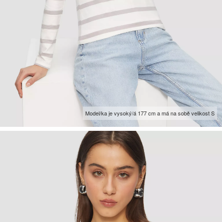
Model/ka je vysoký/á 177 cm a má na sobě velikost S