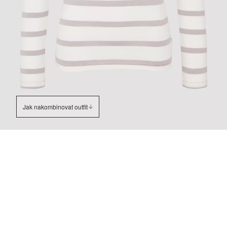
Jak nakombinovat outfit