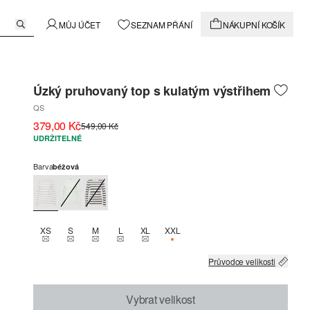
MŮJ ÚČET
SEZNAM PŘÁNÍ
NÁKUPNÍ KOŠÍK
Úzký pruhovaný top s kulatým výstřihem
QS
379,00 Kč
549,00 Kč
UDRŽITELNÉ
Barva
béžová
XS
S
M
L
XL
XXL
THIS SIZE IS CURRENTLY OUT OF STOCK
THIS SIZE IS CURRENTLY OUT OF STOCK
THIS SIZE IS CURRENTLY OUT OF STOCK
THIS SIZE IS CURRENTLY OUT OF STOCK
THIS SIZE IS CURRENTLY OUT OF STOCK
K DISPOZICI POUZE 1
Průvodce velikosti
Vybrat velikost