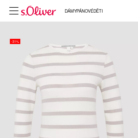
DÁMY
PÁNOVÉ
DĚTI
-31%