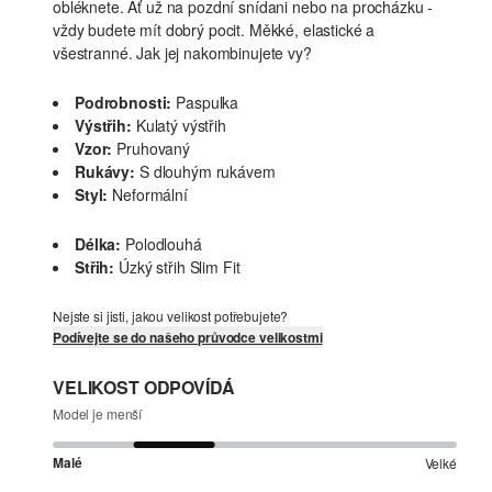
obléknete. Ať už na pozdní snídani nebo na procházku -
vždy budete mít dobrý pocit. Měkké, elastické a
všestranné. Jak jej nakombinujete vy?
Podrobnosti:
Paspulka
Výstřih:
Kulatý výstřih
Vzor:
Pruhovaný
Rukávy:
S dlouhým rukávem
Styl:
Neformální
Délka:
Polodlouhá
Střih:
Úzký střih Slim Fit
Nejste si jisti, jakou velikost potřebujete?
Podívejte se do našeho průvodce velikostmi
VELIKOST ODPOVÍDÁ
Model je menší
Malé
Velké