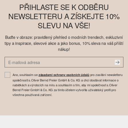
PŘIHLASTE SE K ODBĚRU
NEWSLETTERU A ZÍSKEJTE 10%
SLEVU NA VŠE!
Buďte v obraze: pravidlený přehled o modních trendech, exkluzivní
tipy a inspirace, slevové akce a jako bonus, 10% sleva na váš příští
nákup!
Ano, souhlasím se
pro zasílání newsletteru
zásadami ochrany osobních údajů
společnosti s.Oliver Bernd Freier GmbH & Co. KG a chci dostávat informace o
nabídkách a výrobcích na míru a souhlasím s tím, aby mi společnost s.Oliver
Bernd Freier GmbH & Co. KG za tímto účelem vytvořila uživatelský profil pro
všechna používaná zařízení.