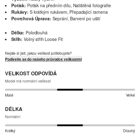
Potisk:
Potisk na předním dílu, Natištěná fotografie
Rukávy:
S krátkým rukávem, Přepadající ramena
Povrchová Úprava:
Seprání, Barvení po ušití
Délka:
Polodlouhá
Střih:
Volný střih Loose Fit
Nejste si jisti, jakou velikost potřebujete?
Podívejte se do našeho průvodce velikostmi
VELIKOST ODPOVÍDÁ
Model má normální velikost
Malé
Velké
DÉLKA
Normální
Krátký
Dlouhý