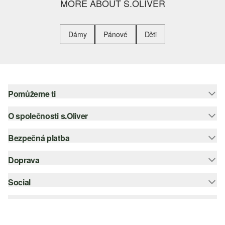
MORE ABOUT S.OLIVER
Dámy
Pánové
Děti
Pomůžeme ti
O společnosti s.Oliver
Nápověda – často kladené otázky
Nápověda k velikostem
Bezpečná platba
Newsletter
Vrácení zboží
s.Oliver Group
Doprava
Platební karta
Nejlepší kategorie
Kariéra
PayPal
Social
Česká pošta
Wish list
Klarna
instagram
Udržitelnost
Dobírka
facebook