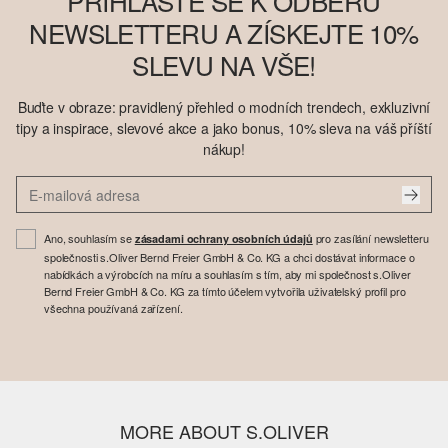
PŘIHLASTE SE K ODBĚRU
NEWSLETTERU A ZÍSKEJTE 10%
SLEVU NA VŠE!
Buďte v obraze: pravidlený přehled o modních trendech, exkluzivní
tipy a inspirace, slevové akce a jako bonus, 10% sleva na váš příští
nákup!
Ano, souhlasím se
pro zasílání newsletteru
zásadami ochrany osobních údajů
společnosti s.Oliver Bernd Freier GmbH & Co. KG a chci dostávat informace o
nabídkách a výrobcích na míru a souhlasím s tím, aby mi společnost s.Oliver
Bernd Freier GmbH & Co. KG za tímto účelem vytvořila uživatelský profil pro
všechna používaná zařízení.
MORE ABOUT S.OLIVER