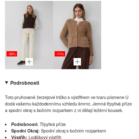
-33%
-11%
Podrobnosti
Toto pruhované žerzejové tričko s výstřihem ve tvaru písmene U
dodá vašemu každodennímu vzhledu šmrnc. Jemná třpytivá příze
a spodní okraj s bočním rozparkem z ní dělají ležérní kousek.
Podrobnosti:
Třpytivá příze
Spodní Okraj:
Spodní okraj s bočním rozparkem
Výstřih:
Lodičkový výstřih