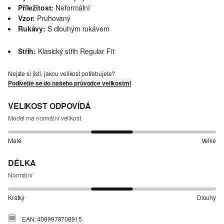
Příležitost:
Neformální
Vzor:
Pruhovaný
Rukávy:
S dlouhým rukávem
Střih:
Klasický střih Regular Fit
Nejste si jisti, jakou velikost potřebujete?
Podívejte se do našeho průvodce velikostmi
VELIKOST ODPOVÍDÁ
Model má normální velikost
Malé
Velké
DÉLKA
Normální
Krátký
Dlouhý
EAN: 4099978708915