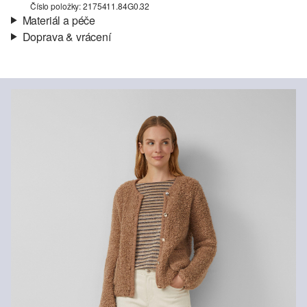
Číslo položky: 2175411.84G0.32
Materiál a péče
Doprava & vrácení
Materiál:
Žerzej, Pletené proužky
Informace o přepravě
Charakteristika:
Mírně elastické
Materiál:
Směs s polyesterem
Vaše objednávka bude odeslána do 4-8 pracovních dnů
prostřednictvím společnosti Česká pošta. Náklady na dopravu pro
standardní doručení jsou 119,00 Kč .
Vrácení zboží
Své zboží nám můžete bezplatně vrátit do 14 dnů.
Nelze bělit chlórem
Nesušit v sušičce
Šetrné praní v pračce na 30 °
Nežehlit při vysoké teplotě
Nelze chemicky čistit