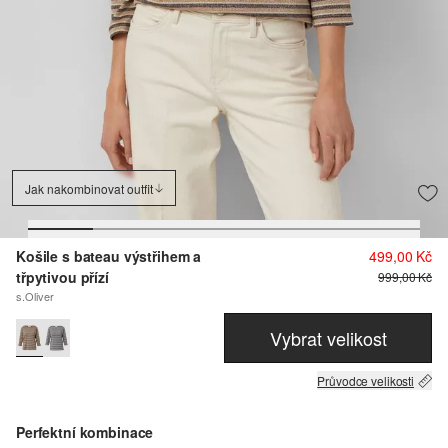
Jak nakombinovat outfit
Košile s bateau výstřihem a
499,00 Kč
třpytivou přízí
999,00 Kč
s.Oliver
Vybrat velikost
Průvodce velikosti
Perfektní kombinace