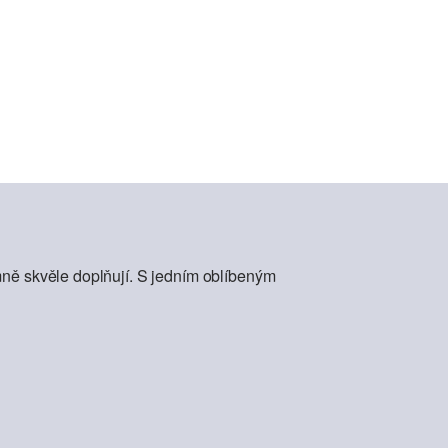
mně skvěle doplňují. S jedním oblíbeným