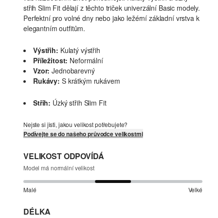
střih Slim Fit dělají z těchto triček univerzální Basic modely.
Perfektní pro volné dny nebo jako ležérní základní vrstva k
elegantním outfitům.
Výstřih:
Kulatý výstřih
Příležitost:
Neformální
Vzor:
Jednobarevný
Rukávy:
S krátkým rukávem
Střih:
Úzký střih Slim Fit
Nejste si jisti, jakou velikost potřebujete?
Podívejte se do našeho průvodce velikostmi
VELIKOST ODPOVÍDÁ
Model má normální velikost
Malé
Velké
DÉLKA