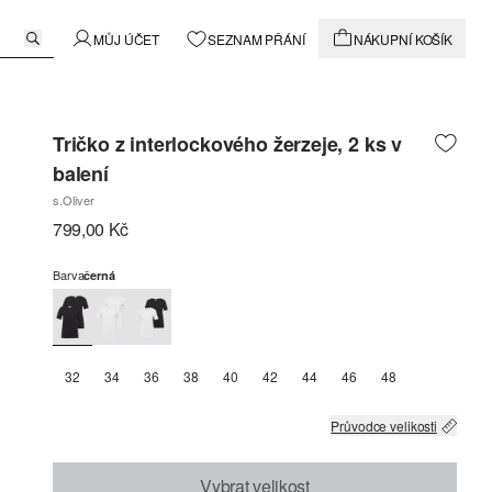
MŮJ ÚČET
SEZNAM PŘÁNÍ
NÁKUPNÍ KOŠÍK
Tričko z interlockového žerzeje, 2 ks v
balení
s.Oliver
799,00 Kč
Barva
černá
32
34
36
38
40
42
44
46
48
Průvodce velikosti
Vybrat velikost