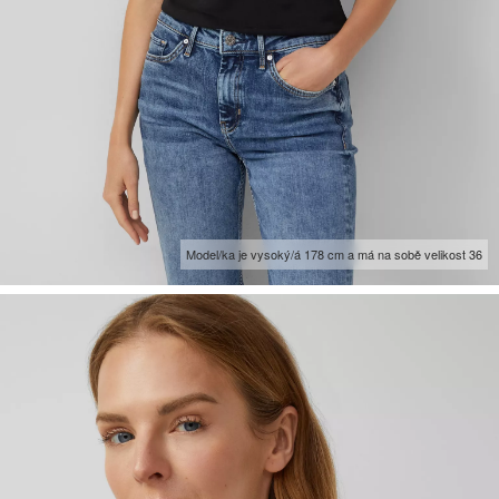
Model/ka je vysoký/á 178 cm a má na sobě velikost 36