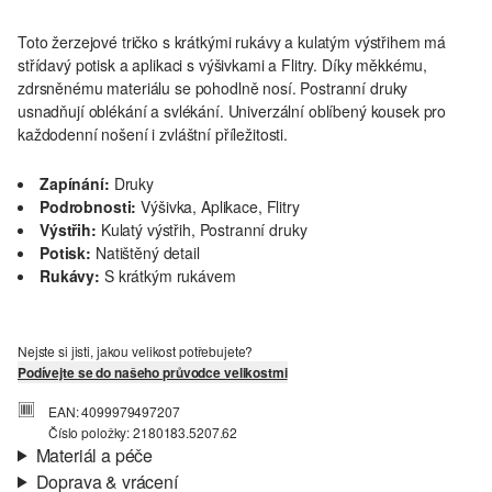
Toto žerzejové tričko s krátkými rukávy a kulatým výstřihem má
střídavý potisk a aplikaci s výšivkami a Flitry. Díky měkkému,
zdrsněnému materiálu se pohodlně nosí. Postranní druky
usnadňují oblékání a svlékání. Univerzální oblíbený kousek pro
každodenní nošení i zvláštní příležitosti.
Zapínání:
Druky
Podrobnosti:
Výšivka, Aplikace, Flitry
Výstřih:
Kulatý výstřih, Postranní druky
Potisk:
Natištěný detail
Rukávy:
S krátkým rukávem
Nejste si jisti, jakou velikost potřebujete?
Podívejte se do našeho průvodce velikostmi
EAN: 4099979497207
Číslo položky: 2180183.5207.62
Materiál a péče
Doprava & vrácení