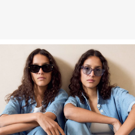
Organická bavlna: Tento výrobek obsahuje organickou bavlnu.
V organickém zemědělství se nepoužívají chemická hnojiva ani
pesticidy. Podporujeme tak zdravý stav půdy a pomáháme snižovat
spotřebu vody.