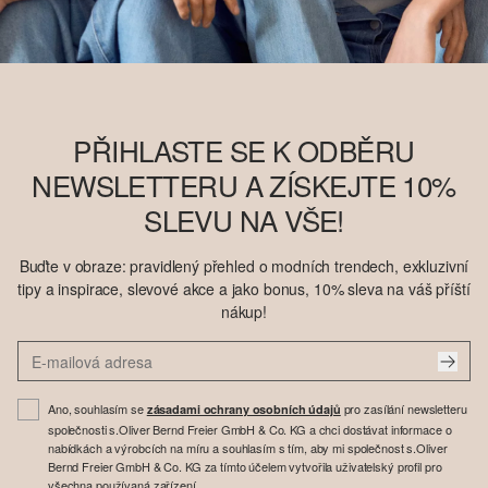
PŘIHLASTE SE K ODBĚRU
NEWSLETTERU A ZÍSKEJTE 10%
SLEVU NA VŠE!
Buďte v obraze: pravidlený přehled o modních trendech, exkluzivní
tipy a inspirace, slevové akce a jako bonus, 10% sleva na váš příští
nákup!
Ano, souhlasím se
pro zasílání newsletteru
zásadami ochrany osobních údajů
společnosti s.Oliver Bernd Freier GmbH & Co. KG a chci dostávat informace o
nabídkách a výrobcích na míru a souhlasím s tím, aby mi společnost s.Oliver
Bernd Freier GmbH & Co. KG za tímto účelem vytvořila uživatelský profil pro
všechna používaná zařízení.