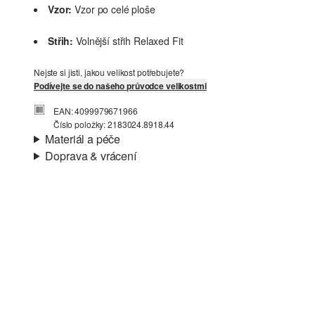
Vzor:
Vzor po celé ploše
Střih:
Volnější střih Relaxed Fit
Nejste si jisti, jakou velikost potřebujete?
Podívejte se do našeho průvodce velikostmi
EAN: 4099979671966
Číslo položky: 2183024.8918.44
Materiál a péče
Doprava & vrácení
Materiál:
Žerzej
Informace o přepravě
Charakteristika:
Měkké, Splývavé, Elastické
Materiál:
Směs s viskózou
Vaše objednávka bude odeslána do 4-8 pracovních dnů
prostřednictvím společnosti Česká pošta. Náklady na
dopravu pro standardní doručení jsou 119,00 Kč .
Vrácení zboží
Nelze bělit chlórem
Své zboží nám můžete bezplatně vrátit do 14 dnů.