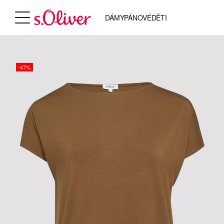
DÁMY
PÁNOVÉ
DĚTI
-47%