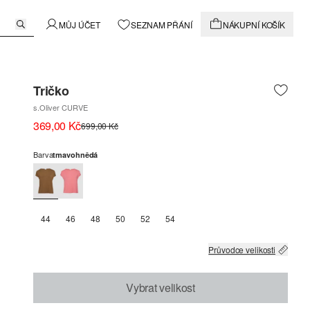
MŮJ ÚČET
SEZNAM PŘÁNÍ
NÁKUPNÍ KOŠÍK
Tričko
s.Oliver CURVE
369,00 Kč
699,00 Kč
Barva
tmavohnědá
44
46
48
50
52
54
Průvodce velikosti
Vybrat velikost