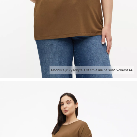
Model/ka je vysoký/á 173 cm a má na sobě velikost 44