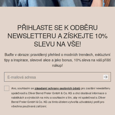
PŘIHLASTE SE K ODBĚRU
NEWSLETTERU A ZÍSKEJTE 10%
SLEVU NA VŠE!
Buďte v obraze: pravidlený přehled o modních trendech, exkluzivní
tipy a inspirace, slevové akce a jako bonus, 10% sleva na váš příští
nákup!
Ano, souhlasím se
pro zasílání newsletteru
zásadami ochrany osobních údajů
společnosti s.Oliver Bernd Freier GmbH & Co. KG a chci dostávat informace o
nabídkách a výrobcích na míru a souhlasím s tím, aby mi společnost s.Oliver
Bernd Freier GmbH & Co. KG za tímto účelem vytvořila uživatelský profil pro
všechna používaná zařízení.