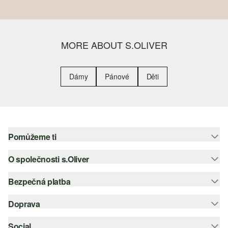
MORE ABOUT S.OLIVER
Dámy
Pánové
Děti
Pomůžeme ti
O společnosti s.Oliver
Nápověda – často kladené otázky
Nápověda k velikostem
Bezpečná platba
Newsletter
Vrácení zboží
s.Oliver Group
Doprava
Platební karta
Nejlepší kategorie
Kariéra
PayPal
Social
Česká pošta