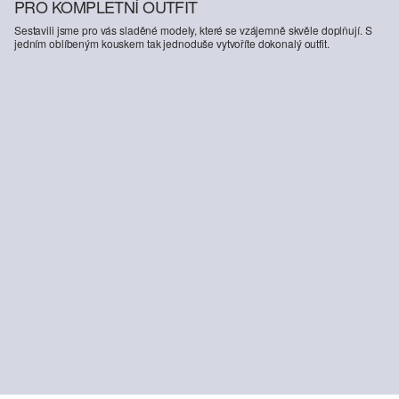
PRO KOMPLETNÍ OUTFIT
Sestavili jsme pro vás sladěné modely, které se vzájemně skvěle doplňují. S
jedním oblíbeným kouskem tak jednoduše vytvoříte dokonalý outfit.
-43%
-36%
-36
Bavlněná halenka ve tvaru písmene O s Výšivkou
Kalhotová džínová sukně Suri / Regular Fit / High Rise / Wide Leg / nebarveno
959,00 Kč
1 699,00 Kč
1 279,00 Kč
1 999,00 Kč
94