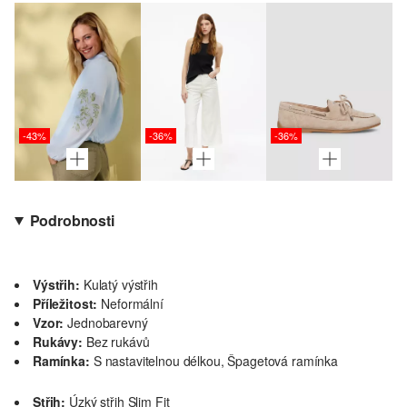
-43%
-36%
-36%
Podrobnosti
Výstřih:
Kulatý výstřih
Příležitost:
Neformální
Vzor:
Jednobarevný
Rukávy:
Bez rukávů
Ramínka:
S nastavitelnou délkou, Špagetová ramínka
Střih:
Úzký střih Slim Fit